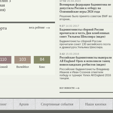
плин 3
17:52
20.04.2023
Всемирная федерация бадминтона не
мая
допустила Россию к отбору на
ия)
Олимпийские игры 2024 года
Решение было принято советом BWF во
вторник..
9:27
14.02.2017
орта
весь рейтинг
Бадминтонисты сборной России
прочитали в честь Дня влюбленных
сонет Уильяма Шекспира (видео)
Бадминтонисты сборной России
прочитали сонет 130 английского поэта
и драматурга Уильяма Шекспира.
3:42
15.03.2016
Российские бадминтонисты выиграли
110
103
84
All England Open и исполнили танец
новозеландских регбистов (видео)
Хоккей
Волейбол
Бокс
Российские бадминтонисты Владимир
Иванов и Иван Созонов отметили
победу в турнире Yonex All England 2016
танцем.
все новости
пинг
Архив
Спортивные события
Наши кнопки