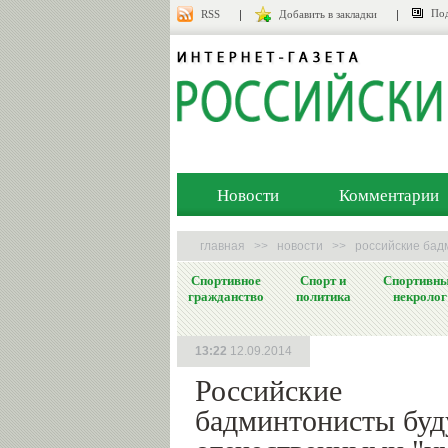
Под
RSS
Добавить в закладки
Новости
Комментарии
главная
>>
новости
>>
российские бад
Спортивное
Спорт и
Спортивн
гражданство
политика
некролог
13:22
12.09.2014
Российские
бадминтонисты буд