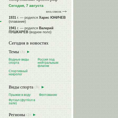
Сегодня, 7 августа
весь список
1931
г. — родился
Харис ЮНИЧЕВ
(плавание)
1941
г. — родился
Валерий
ПУШКАРЕВ
(водное поло)
1947
г. — родился
Валерий
Сегодня в новостях
ИЛЬИНЫХ
(гимнастика спортивная)
1954
г. — родился
Валерий
Темы
(3):
ГАЗЗАЕВ
(футбол)
1956
Водные виды
г. — родился
Россия под
Владимир
спорта
нейтральным
РЫБАКОВ
(легкая атлетика)
флагом
Спортивный
читать далее
некролог
Виды спорта
(3):
Прыжки в воду
Фехтование
Футзал (футбол в
зале)
Регионы
(2):