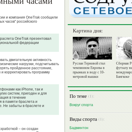
мными часами"
ии и компания OneTrak сообщили
ых часов" российского
Картина дня:
браслета OneTrak презентовал
ациональной федерации
вать двигательную активность
Руслан Терновой стал
Сборная Р
физические нагрузки, подсчитывать
чемпионом Европы в
футзалу в
ерять пройденное расстояние,
 и корректировать программу
прыжках в воду с 10-
междунаро
метровой вышки
Бангкоке
тфонами как iPhone, так и
ругих систем, пригоден и для
По теме
(1):
ация в течение
 в памяти браслета и
Вокруг спорта
е. Не забыты в браслете и
Виды спорта
(1):
Бадминтон
зработкой – он создан