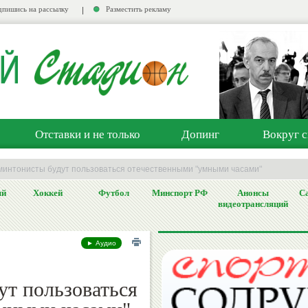
пишись на рассылку
Разместить рекламу
Отставки и не только
Допинг
Вокруг с
минтонисты будут пользоваться отечественными "умными часами"
ый
Хоккей
Футбол
Минспорт РФ
Анонсы
Са
видеотрансляций
► Аудио
ут пользоваться