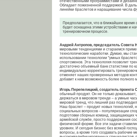
отечественными программистами и дизайне
Обладает пожизненной поддержкой. В дал
линейки браслетов и наращивание числа ф
Предполагается, что в ближайшее время 
будет оснащена этими устройствами и нач
тренировочном процессе.
Андрей Антропов, председатель Совета
мировыми тенденциями и стараемся примен
технологические наработки. Думаю, мы ста
использовании технологии "умных браслето
спортсменов. Эта технология позволит тре
достаточно объемный банк статистики по ка
индивидуально корректировать тренировочн
отменяет наших проверенных методов конт
добавит к ним возможность более полного 
Игорь Перепелицкий, создатель проекта 
обычный продукт. Он не только доказывает,
держаться в мировом тренде – а умные ча
мировой тренд, что лишний раз подтвердил
Наш браслет – продукт новых технологий,
социальных вопросов – популяризации спор
подготовки сборных команд, защищающих че
армейской службе, просто поддержания со
физической форме. Все эти задачи ставили
уровнях. И сегодня бизнес без всякой госп
вопросы, а кроме того создавать рабочие м
высококвалифицированных специалистов, пр