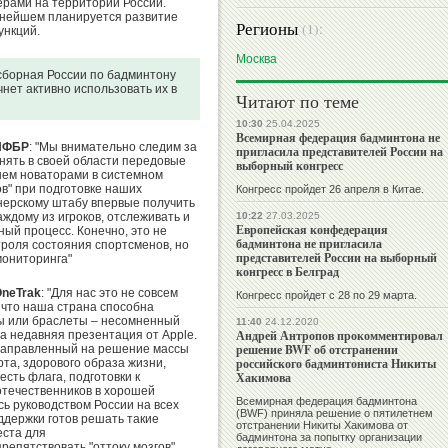
рами на территории России.
ьнейшем планируется развитие
Регионы
(1):
ункций.
Москва
сборная России по бадминтону
нет активно использовать их в
Читают по теме
10:30
25.04.2025
Всемирная федерация бадминтона не
 НФБР
: "Мы внимательно следим за
пригласила представителей России на
ять в своей области передовые
выборный конгресс
нем новаторами в системном
в" при подготовке наших
Конгресс пройдет 26 апреля в Китае.
нерскому штабу впервые получить
ждому из игроков, отслеживать и
10:22
27.03.2025
Европейская конфедерация
ый процесс. Конечно, это не
бадминтона не пригласила
роля состояния спортсменов, но
представителей России на выборный
мониторинга"
конгресс в Белград
OneTrak
: "Для нас это не совсем
Конгресс пройдет с 28 по 29 марта.
 что наша страна способна
сы или браслеты – несомненный
11:40
24.12.2020
Андрей Антропов прокомментировал
а недавняя презентация от Apple.
решение BWF об отстранении
 направленный на решение массы
российского бадминтониста Никиты
та, здорового образа жизни,
Хакимова
сть флага, подготовки к
отечественников в хорошей
Всемирная федерация бадминтона
сь руководством России на всех
(BWF) приняла решение о пятилетнем
оддержки готов решать такие
отстранении Никиты Хакимова от
еста для
бадминтона за попытку организации
епятствовать "оттоку мозгов",