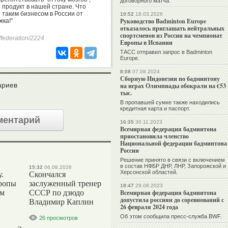
договорного матча.
 продукт в нашей стране. Что
 таким бизнесом в России от
10:52
18.03.2026
Руководство Badminton Europe
ка!"
отказалось приглашать нейтральных
спортсменов из России на чемпионат
/federation/2224
Европы в Испании
ТАСС отправил запрос в Badminton
Europe.
8:08
07.08.2024
Сборную Индонезии по бадминтону
ариев
на играх Олимпиады обокрали на €53
тыс.
В пропавшей сумке также находились
кредитная карта и паспорт.
ментарий
16:35
30.11.2023
Всемирная федерация бадминтона
приостановила членство
Национальной федерации бадминтона
России
Решение принято в связи с включением
в состав НФБР ДНР, ЛНР, Запорожской и
15:32
06.08.2026
Херсонской областей.
.
Скончался
ропы
заслуженный тренер
18:47
29.08.2023
ым
СССР по дзюдо
Всемирная федерация бадминтона
допустила россиян до соревнований с
Владимир Каплин
26 февраля 2024 года
Об этом сообщила пресс-служба BWF.
26 просмотров