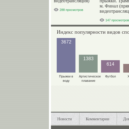
видеотрансляция)
прыжки. Трам
м. Финал (пря
288 просмотров
видеотрансляц
147 просмотров
Индекс популярности видов сп
3672
1383
614
Прыжки в
Артистическое
Футбол
воду
плавание
Новости
Комментарии
До