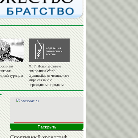
оссии по
ФГР: Использование
ыиграла
символики World
дный турнир в
Gymnastics на чемпионате
мира связано с
переходным порядком
Раскрыть
Спортивный хронограф