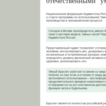
отечественными "у
Национальная федерация бадминтона Росс
о старте программы по использованию "умн
производства в тренировочном процессе.
Сегодня в Москве производитель умного 
свою стартовую модель "умных часов" Н
бадминтона России.
Представленный гаджет позволяет отслежи
человека, контролировать вес, дозировать 
потраченные и потребленные калории, изм
определять уровень физической активности
здоровья, анализировать сон.
Умный браслет работает в связке со смар
Android, но при этом, в отличие от ряда д
автономного использования – вся информ
продолжительного времени накапливается
отображается на его собственном диспле
функции часов и будильника.
Браслет является полностью российской ра