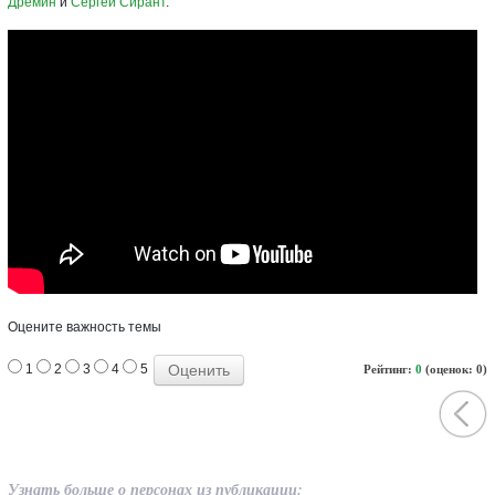
Дремин
и
Сергей Сирант
.
Оцените важность темы
1
2
3
4
5
Рейтинг:
0
(оценок: 0)
Узнать больше о персонах из публикации: