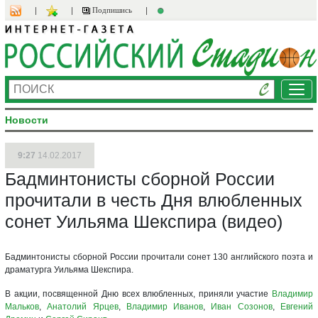
Подпишись
Ме
Новости
9:27
14.02.2017
Бадминтонисты сборной России
прочитали в честь Дня влюбленных
сонет Уильяма Шекспира (видео)
Бадминтонисты сборной России прочитали сонет 130 английского поэта и
драматурга Уильяма Шекспира.
В акции, посвященной Дню всех влюбленных, приняли участие
Владимир
Мальков
,
Анатолий Ярцев
,
Владимир Иванов
,
Иван Созонов
,
Евгений