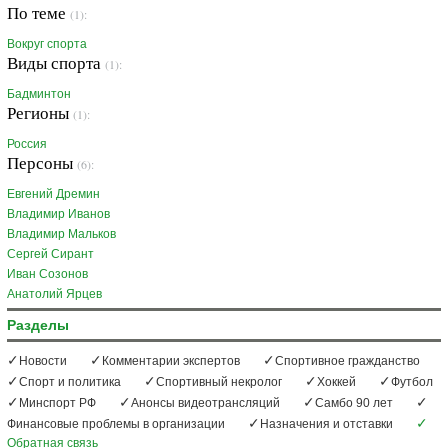
По теме
(1):
Вокруг спорта
Виды спорта
(1):
Бадминтон
Регионы
(1):
Россия
Персоны
(6):
Евгений Дремин
Владимир Иванов
Владимир Мальков
Сергей Сирант
Иван Созонов
Анатолий Ярцев
Разделы
Новости
Комментарии экспертов
Спортивное гражданство
Спорт и политика
Спортивный некролог
Хоккей
Футбол
Минспорт РФ
Анонсы видеотрансляций
Самбо 90 лет
Финансовые проблемы в организации
Назначения и отставки
Обратная связь