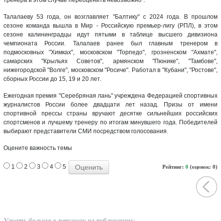
Талалаеву 53 года, он возглавляет "Балтику" с 2024 года. В прошлом
сезоне команда вышла в Мир - Российскую премьер-лигу (РПЛ), в этом
сезоне калининградцы идут пятыми в таблице высшего дивизиона
чемпионата России. Талалаев ранее был главным тренером в
подмосковных "Химках", московском "Торпедо", грозненском "Ахмате",
самарских "Крыльях Советов", армянском "Пюнике", "Тамбове",
нижегородской "Волге", московском "Росиче". Работал в "Кубани", "Ростове",
сборных России до 15, 19 и 20 лет.
Ежегодная премия "Серебряная лань" учреждена Федерацией спортивных
журналистов России более двадцати лет назад. Призы от имени
спортивной прессы страны вручают десятке сильнейших российских
спортсменов и лучшему тренеру по итогам минувшего года. Победителей
выбирают представители СМИ посредством голосования.
Оцените важность темы
1
2
3
4
5
Рейтинг:
0
(оценок: 0)
Узнать больше о персонах из публикации: