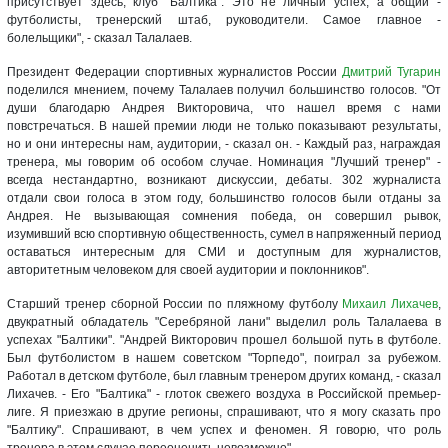
присутствует здесь, клуб "Балтика". Это не личный успех, а общий -
футболисты, тренерский штаб, руководители. Самое главное -
болельщики", - сказал Талалаев.
Президент Федерации спортивных журналистов России
Дмитрий Тугарин
поделился мнением, почему Талалаев получил большинство голосов. "От
души благодарю Андрея Викторовича, что нашел время с нами
повстречаться. В нашей премии люди не только показывают результаты,
но и они интересны нам, аудитории, - сказал он. - Каждый раз, награждая
тренера, мы говорим об особом случае. Номинация "Лучший тренер" -
всегда нестандартно, возникают дискуссии, дебаты. 302 журналиста
отдали свои голоса в этом году, большинство голосов были отданы за
Андрея. Не вызывающая сомнения победа, он совершил рывок,
изумивший всю спортивную общественность, сумел в напряженный период
оставаться интересным для СМИ и доступным для журналистов,
авторитетным человеком для своей аудитории и поклонников".
Старший тренер сборной России по пляжному футболу
Михаил Лихачев
,
двукратный обладатель "Серебряной лани" выделил роль Талалаева в
успехах "Балтики". "Андрей Викторович прошел большой путь в футболе.
Был футболистом в нашем советском "Торпедо", поиграл за рубежом.
Работал в детском футболе, был главным тренером других команд, - сказал
Лихачев. - Его "Балтика" - глоток свежего воздуха в Российской премьер-
лиге. Я приезжаю в другие регионы, спрашивают, что я могу сказать про
"Балтику". Спрашивают, в чем успех и феномен. Я говорю, что роль
тренера в этом случае переоценить невозможно".