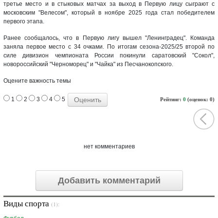
третье место и в стыковых матчах за выход в Первую лицу сыграют с
московским "Велесом", который в ноябре 2025 года стал победителем
первого этапа.
Ранее сообщалось, что в Первую лигу вышел "Ленинградец". Команда
заняла первое место с 34 очками. По итогам сезона-2025/25 второй по
силе дивизион чемпионата России покинули саратовский "Сокол",
новороссийский "Черноморец" и "Чайка" из Песчанокопского.
Оцените важность темы
1
2
3
4
5
Рейтинг:
0
(оценок: 0)
нет комментариев
Добавить комментарий
Виды спорта
(1):