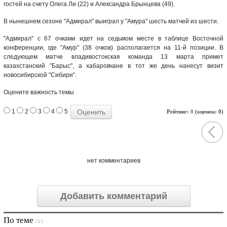
гостей на счету Олега Ли (22) и Александра Брынцева (49).
В нынешнем сезоне "Адмирал" выиграл у "Амура" шесть матчей из шести.
"Адмирал" с 67 очками идет на седьмом месте в таблице Восточной
конференции, где "Амур" (38 очков) располагается на 11-й позиции. В
следующем матче владивостокская команда 13 марта примет
казахстанский "Барыс", а хабаровчане в тот же день нанесут визит
новосибирской "Сибири".
Оцените важность темы
1
2
3
4
5
Рейтинг:
0
(оценок: 0)
нет комментариев
Добавить комментарий
По теме
(1):