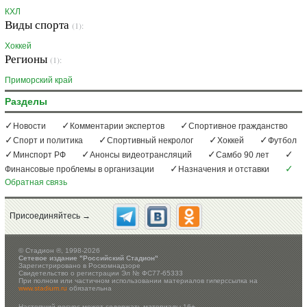
КХЛ
Виды спорта
(1):
Хоккей
Регионы
(1):
Приморский край
Разделы
Новости
Комментарии экспертов
Спортивное гражданство
Спорт и политика
Спортивный некролог
Хоккей
Футбол
Минспорт РФ
Анонсы видеотрансляций
Самбо 90 лет
Финансовые проблемы в организации
Назначения и отставки
Обратная связь
Присоединяйтесь →
©
Стадион ®, 1998-2026
Сетевое издание "Российский Стадион"
Зарегистрировано в Роскомнадзоре
Свидетельство о регистрации Эл № ФС77-65333
При полном или частичном использовании материалов гиперссылка на
www.stadium.ru
обязательна
Настоящий ресурс может содержать материалы 16+