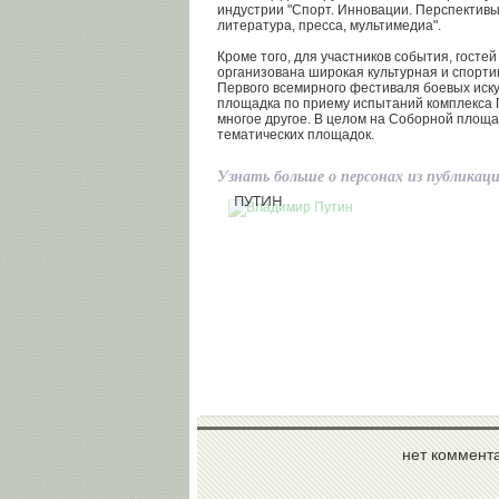
индустрии "Спорт. Инновации. Перспективы
литература, пресса, мультимедиа".
Кроме того, для участников события, госте
организована широкая культурная и спорт
Первого всемирного фестиваля боевых ис
площадка по приему испытаний комплекса Г
многое другое. В целом на Соборной площа
тематических площадок.
Узнать больше о персонах из публикац
Владимир
ПУТИН
нет коммент