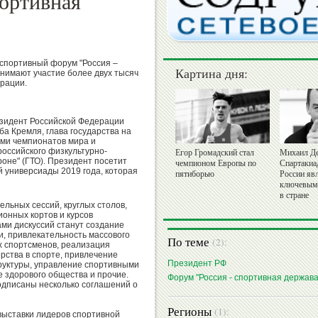
портивная
 спортивный форум "Россия –
Картина дня:
нимают участие более двух тысяч
ерации.
езидент Российской Федерации
ба Кремля, глава государства на
ми чемпионатов мира и
оссийского физкультурно-
Егор Громадский стал
Михаил Де
роне" (ГТО). Президент посетит
чемпионом Европы по
Спартакиа
 универсиады 2019 года, которая
пятиборью
России яв
ключевым
в стране
льных сессий, круглых столов,
ионных кортов и курсов
и дискуссий станут создание
и, привлекательность массового
По теме
(2):
х спортсменов, реализация
рства в спорте, привлечение
Президент РФ
руктуры, управление спортивными
 здорового общества и прочие.
Форум "Россия - спортивная держава
одписаны несколько соглашений о
Регионы
(1):
выставки лидеров спортивной