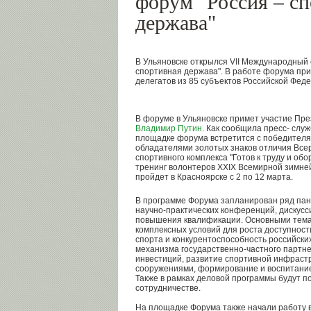
форум "Россия – с
держава"
В Ульяновске открылся VII Международный
спортивная держава". В работе форума при
делегатов из 85 субъектов Российской Фед
В форуме в Ульяновске примет участие Пр
Владимир Путин
. Как сообщила пресс- служ
площадке форума встретится с победителя
обладателями золотых знаков отличия Всер
спортивного комплекса "Готов к труду и обо
тренинг волонтеров XXIX Всемирной зимней
пройдет в Красноярске с 2 по 12 марта.
В программе Форума запланирован ряд пане
научно-практических конференций, дискусс
повышения квалификации. Основными темам
комплексных условий для роста доступност
спорта и конкурентоспособность российски
механизма государственно-частного партне
инвестиций, развитие спортивной инфраст
сооружениями, формирование и воспитание
Также в рамках деловой программы будут п
сотрудничестве.
На площадке Форума также начали работу 