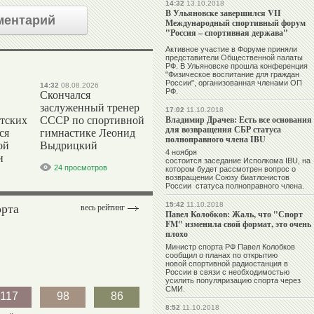
14:32
13.10.2018
В Ульяновске завершился VII
ментарий
Международный спортивный форум
"Россия – спортивная держава"
Активное участие в Форуме приняли
представители Общественной палаты
РФ. В Ульяновске прошла конференция
"Физическое воспитание для граждан
России", организованная членами ОП
14:32
08.08.2026
РФ.
Скончался
заслуженный тренер
17:02
11.10.2018
Владимир Драчев: Есть все основания
тских
СССР по спортивной
для возвращения СБР статуса
ся
гимнастике Леонид
полноправного члена IBU
ой
Выдрицкий
4 ноября
и
состоится заседание Исполкома IBU, на
24 просмотров
котором будет рассмотрен вопрос о
возвращении Союзу биатлонистов
России статуса полноправного члена.
орта
15:42
11.10.2018
весь рейтинг
Павел Колобков: Жаль, что "Спорт
FM" изменила свой формат, это очень
плохо
Министр спорта РФ Павел Колобков
сообщил о планах по открытию
новой спортивной радиостанция в
России в связи с необходимостью
усилить популяризацию спорта через
СМИ.
117
98
86
8:52
11.10.2018