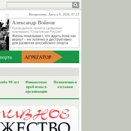
Воскресенье, Август 9, 2026, 07:23
Александр Войнов
Руководитель проекта Цифровая
платформа "Спортивная Россия"
Жизнь показывает, что ждать пока нас
вернут – не логично и деструктивно
для развития российского спорта
порта
АГРЕГАТОР
мбо 90 лет
Финансовые
Назначения и
проблемы в
отставки
организации