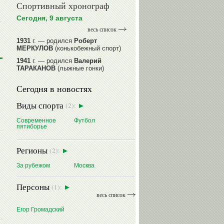
Спортивный хронограф
Сегодня, 9 августа
весь список
1931
г. — родился
Роберт
МЕРКУЛОВ
(конькобежный спорт)
1941
г. — родился
Валерий
ТАРАКАНОВ
(лыжные гонки)
1945
г. — родился
Александр
Сегодня в новостях
ГОРЕЛИК
(фигурное катание на
коньках)
Виды спорта
(2):
1945
г. — родился
Зураб
САКАНДЕЛИДЗЕ
(баскетбол)
Современное
Футбол
пятиборье
1954
г. — родилась
Ольга
КНЯЗЕВА
(фехтование)
Регионы
(2):
читать далее
За рубежом
Москва
Персоны
(1):
весь список
Егор Громадский