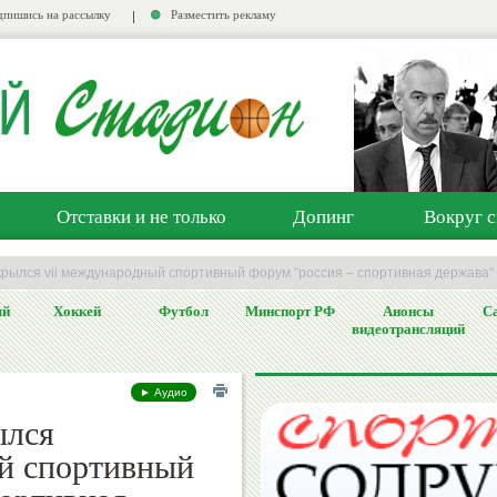
пишись на рассылку
Разместить рекламу
Отставки и не только
Допинг
Вокруг с
ткрылся vii международный спортивный форум "россия – спортивная держава"
ый
Хоккей
Футбол
Минспорт РФ
Анонсы
Са
видеотрансляций
► Аудио
ылся
й спортивный