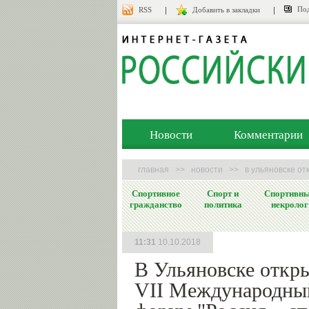
Под
RSS
Добавить в закладки
Новости
Комментарии
главная
>>
новости
>>
в ульяновске о
Спортивное
Спорт и
Спортивн
гражданство
политика
некролог
11:31
10.10.2018
В Ульяновске откр
VII Международны