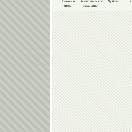
Прыжки в
Артистическое
Футбол
В
воду
плавание