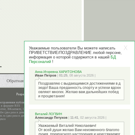
Уважаемые пользователи Вы можете написать
ПРИВЕТСТВИЕ/ПОЗДРАВЛЕНИЕ любой персоне,
информация о которой содержится в нашей
БД
Персоналий
!
Анна Игоревна ХАРИТОНОВА
Иван Петров
|
01:25
, 08 августа 2026 |
Обратная связь
Поздравляю с выдающимися достижениями в д
зюдо! Ваша преданность спорту и успехи вдохн
овляют многих. Желаю вам дальнейших побед
Разработка и поддержка
ООО "Стадион"
и процветания!
остранения публикаций
а в формате RSS
itter
,
ВКонтакте
,
Google+
be (два раза в день)
Виталий ЛОГВИН
m.ru (два раза в день)
Александр Петухов
|
11:41
, 02 августа 2026 |
екса
Уважаемый Виталий Николаевич!
От всей души желаю Вам неизменного благопо
лучия, прекрасного настроения и неиссякаемог