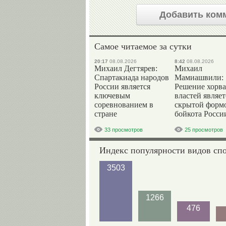
Добавить ком
Самое читаемое за сутки
20:17
08.08.2026
8:42
08.08.2026
Михаил Дегтярев:
Михаил
Спартакиада народов
Мамиашвили:
России является
Решение хорва
ключевым
властей являет
соревнованием в
скрытой форм
стране
бойкота Росси
33 просмотров
25 просмотров
Индекс популярности видов сп
3503
1266
476