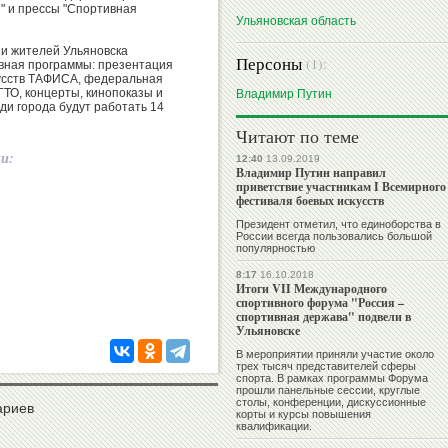
" и прессы "Спортивная
Ульяновская область
й и жителей Ульяновска
Персоны
(1):
ивная программы: презентация
кусств ТАФИСА, федеральная
ТО, концерты, кинопоказы и
Владимир Путин
ди города будут работать 14
Читают по теме
ии:
12:40
13.09.2019
Владимир Путин направил
приветствие участникам I Всемирного
фестиваля боевых искусств
Президент отметил, что единоборства в
России всегда пользовались большой
популярностью
8:17
16.10.2018
Итоги VII Международного
спортивного форума "Россия –
спортивная держава" подвели в
Ульяновске
В мероприятии приняли участие около
трех тысяч представителей сферы
спорта. В рамках программы Форума
прошли панельные сессии, круглые
столы, конференции, дискуссионные
ариев
корты и курсы повышения
квалификации.