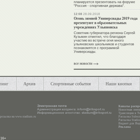
планируется презентовать на форуме
"Россия - спортивная держава".
12:08
28.09.2018
Огонь зимней Универсиады 2019 года
презентуют в образовательных
учреждениях Ульяновска
Советник губернатора региона Сергей
Кузьмин отметил, что благодаря
участию во встрече огня много
ульяновских школьников и студентов
познакомятся с программой
Универсиады.
все новости
пинг
Архив
Спортивные события
Наши кнопки
Каналы распр
Новостная лент
Трансляции в
Tw
ерссылка на
www.stadium.ru
Рассылка Subscri
Рассылка Stadiu
Виджет для Янд
Реклама
 16+