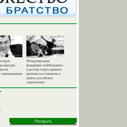
гтярев:
Международная
да народов
федерация скейтбординга
ляется
и роллер спорта приняла
 соревнованием
решение восстановить в
правах российских
спортсменов
"
Раскрыть