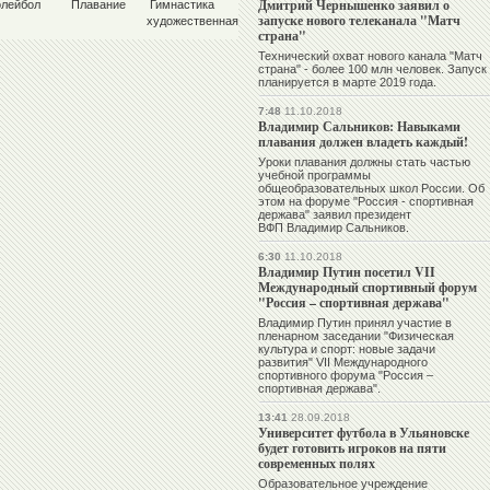
Дмитрий Чернышенко заявил о
олейбол
Плавание
Гимнастика
запуске нового телеканала "Матч
художественная
страна"
Технический охват нового канала "Матч
страна" - более 100 млн человек. Запуск
планируется в марте 2019 года.
7:48
11.10.2018
Владимир Сальников: Навыками
плавания должен владеть каждый!
Уроки плавания должны стать частью
учебной программы
общеобразовательных школ России. Об
этом на форуме "Россия - спортивная
держава" заявил президент
ВФП Владимир Сальников.
6:30
11.10.2018
Владимир Путин посетил VII
Международный спортивный форум
"Россия – спортивная держава"
Владимир Путин принял участие в
пленарном заседании "Физическая
культура и спорт: новые задачи
развития" VII Международного
спортивного форума "Россия –
спортивная держава".
13:41
28.09.2018
Университет футбола в Ульяновске
будет готовить игроков на пяти
современных полях
Образовательное учреждение