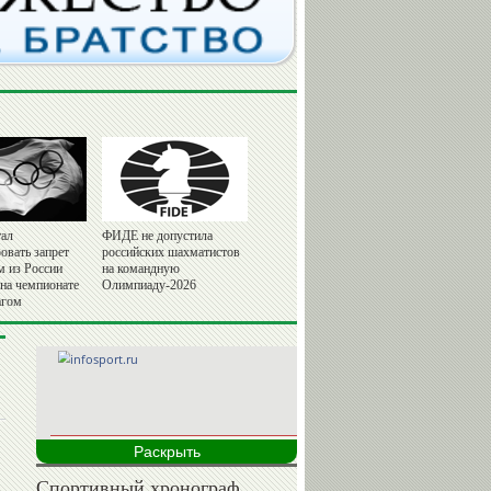
ал
ФИДЕ не допустила
овать запрет
российских шахматистов
м из России
на командную
 на чемпионате
Олимпиаду-2026
агом
Раскрыть
Спортивный хронограф