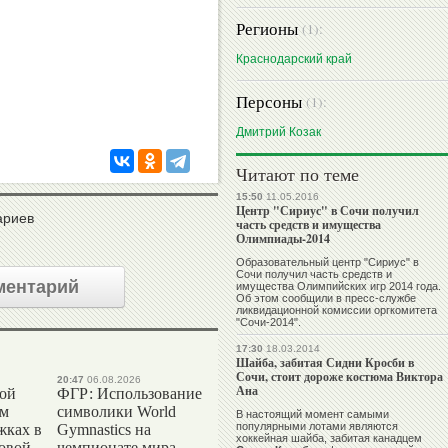
Регионы
(1):
Краснодарский край
Персоны
(1):
Дмитрий Козак
Читают по теме
15:50
11.05.2016
Центр "Сириус" в Сочи получил
ариев
часть средств и имущества
Олимпиады-2014
Образовательный центр "Сириус" в
Сочи получил часть средств и
ментарий
имущества Олимпийских игр 2014 года.
Об этом сообщили в пресс-службе
ликвидационной комиссии оргкомитета
"Сочи-2014".
17:30
18.03.2014
Шайба, забитая Сидни Кросби в
Сочи, стоит дороже костюма Виктора
20:47
06.08.2026
Ана
вой
ФГР: Использование
ом
символики World
В настоящий момент самыми
популярными лотами являются
жках в
Gymnastics на
хоккейная шайба, забитая канадцем
ровой
чемпионате мира