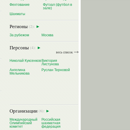
Фехтование
Футзал (футбол в
зале)
Шахматы
Регионы
(2):
За рубежом
Москва
Персоны
(4):
весь список
Николай Куксенков
Виктория
Листунова
Ангелина
Руслан Терновой
Мельникова
Организации
(6):
Международный
Российская
Олимпийский
шахматная
комитет
федерация