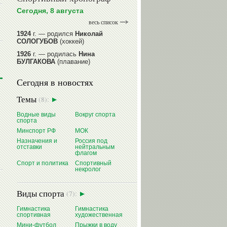
Сегодня, 8 августа
весь список
1924
г. — родился
Николай
СОЛОГУБОВ
(хоккей)
1926
г. — родилась
Нина
БУЛГАКОВА
(плавание)
1941
г. — родилась
Равиля
Сегодня в новостях
ПРОКОПЕНКО (САЛИМОВА)
(баскетбол)
Темы
(8):
1964
г. — родился
Николай
ЖУРАВСКИЙ
(гребля на байдарках
Водные виды
Вокруг спорта
и каноэ)
спорта
1964
г. — родился
Юрий ХМЫЛЕВ
Минспорт РФ
МОК
(хоккей)
Назначения и
Россия под
отставки
нейтральным
читать далее
флагом
Спорт и политика
Спортивный
некролог
Виды спорта
(7):
Гимнастика
Гимнастика
спортивная
художественная
Мини-футбол
Прыжки в воду