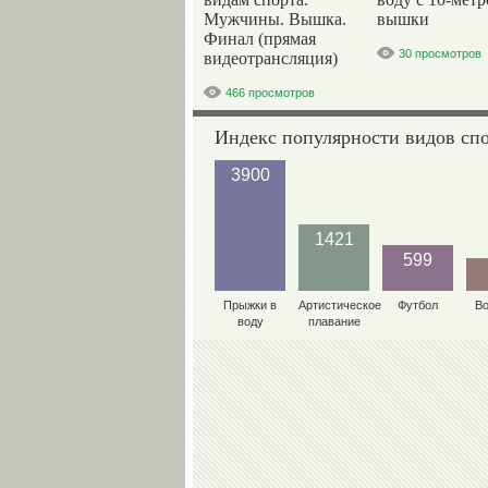
Мужчины. Вышка.
вышки
Финал (прямая
30 просмотров
видеотрансляция)
466 просмотров
Индекс популярности видов сп
3900
1421
599
Прыжки в
Артистическое
Футбол
В
воду
плавание