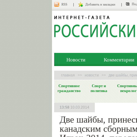
Под
RSS
Добавить в закладки
Новости
Комментарии
главная
>>
новости
>>
две шайбы, при
Спортивное
Спорт и
Спортивн
гражданство
политика
некролог
13:58
10.03.2014
Две шайбы, прине
канадским сборным