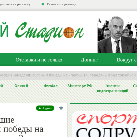
пишись на рассылку
Разместить рекламу
Отставки и не только
Допинг
Вокруг с
несшие канадским сборным победы на играх-2014, переданы в зал хоккейной
ый
Хоккей
Футбол
Минспорт РФ
Анонсы
Са
видеотрансляций
► Аудио
сшие
 победы на