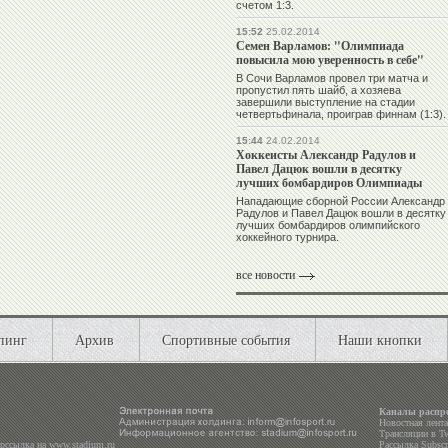
счетом 1:3.
15:52
25.02.2014
Семен Варламов: "Олимпиада
повысила мою уверенность в себе"
В Сочи Варламов провел три матча и
пропустил пять шайб, а хозяева
завершили выступление на стадии
четвертьфинала, проиграв финнам (1:3).
15:44
24.02.2014
Хоккеисты Александр Радулов и
Павел Дацюк вошли в десятку
лучших бомбардиров Олимпиады
Нападающие сборной России
Александр
Радулов
и
Павел Дацюк
вошли в десятку
лучших бомбардиров олимпийского
хоккейного турнира.
все новости
пинг
Архив
Спортивные события
Наши кнопки
Каналы распр
Новостная лент
Трансляции в
Tw
ерссылка на
www.stadium.ru
Рассылка Subscri