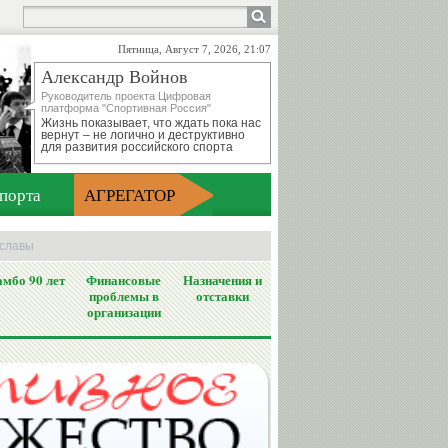
Пятница, Август 7, 2026, 21:07
Александр Войнов
Руководитель проекта Цифровая
платформа "Спортивная Россия"
Жизнь показывает, что ждать пока нас
вернут – не логично и деструктивно
для развития российского спорта
порта
АГРЕГАТОР
 славы
мбо 90 лет
Финансовые
Назначения и
проблемы в
отставки
организации