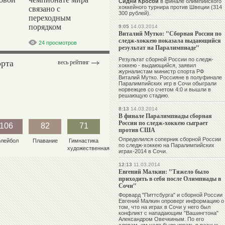
Сидни Кросби
в финале олимпийского
хоккейного турнира против Швеции (314
связано с
300 рублей).
переходным
порядком
9:05
14.03.2014
Виталий Мутко: "Сборная России по
следж-хоккею показала выдающийся
24 просмотров
результат на Паралимпиаде"
Результат сборной России по следж-
орта
весь рейтинг
хоккею - выдающийся, заявил
журналистам министр спорта РФ
Виталий Мутко
. Россияне в полуфинале
Паралимпийских игр в Сочи обыграли
норвежцев со счетом 4:0 и вышли в
решающую стадию.
8:13
14.03.2014
В финале Паралимпиады сборная
России по следж-хоккею сыграет
106
82
71
против США
Определился соперник сборной России
олейбол
Плавание
Гимнастика
по следж-хоккею на Паралимпийских
художественная
играх-2014 в Сочи.
12:13
11.03.2014
Евгений Малкин: "Тяжело было
приходить в себя после Олимпиады в
Сочи"
Форвард "Питтсбурга" и сборной России
Евгений Малкин
опроверг информацию о
том, что на играх в Сочи у него был
конфликт с нападающим "Вашингтона"
Александром Овечкиным
. По его