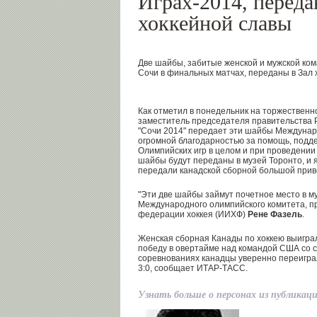
Играх-2014, переда
хоккейной славы
Две шайбы, забитые женской и мужской ко
Сочи в финальных матчах, переданы в Зал 
Как отметил в понедельник на торжествен
заместитель председателя правительства
"Сочи 2014" передает эти шайбы Междунар
огромной благодарностью за помощь, подд
Олимпийских игр в целом и при проведении 
шайбы будут переданы в музей Торонто, и 
передали канадской сборной большой привет
"Эти две шайбы займут почетное место в му
Международного олимпийского комитета, 
федерации хоккея (ИИХФ)
Рене Фазель
.
Женская сборная Канады по хоккею выигра
победу в овертайме над командой США со сч
соревнованиях канадцы уверенно переигра
3:0, сообщает ИТАР-ТАСС.
Узнать больше о персонах из публикац