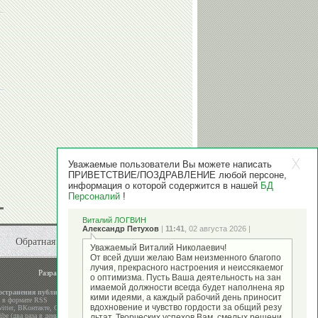
Уважаемые пользователи Вы можете написать
ПРИВЕТСТВИЕ/ПОЗДРАВЛЕНИЕ любой персоне,
информация о которой содержится в нашей
БД
Персоналий
!
Виталий ЛОГВИН
Александр Петухов
|
11:41
, 02 августа 2026 |
Обратная связь
Уважаемый Виталий Николаевич!
От всей души желаю Вам неизменного благопо
лучия, прекрасного настроения и неиссякаемог
Разработка и поддержка
ООО "Стадион"
о оптимизма. Пусть Ваша деятельность на зан
имаемой должности всегда будет наполнена яр
остранения публикаций
кими идеями, а каждый рабочий день приносит
а в формате RSS
вдохновение и чувство гордости за общий резу
itter
,
ВКонтакте
,
Google+
be (два раза в день)
льтат. Творческих успехов Вам, смелых решени