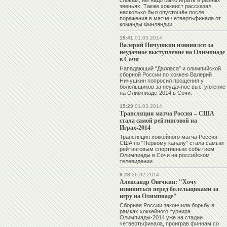
словам, им надо было играть в разных
звеньях. Также хоккеист рассказал,
насколько был опустошён после
поражения в матче четвертьфинала от
команды Финляндии.
15:41
01.03.2014
Валерий Ничушкин извинился за
неудачное выступление на Олимпиаде
в Сочи
Нападающий "Далласа" и олимпийской
сборной России по хоккею Валерий
Ничушкин попросил прощения у
болельщиков за неудачное выступление
на Олимпиаде-2014 в Сочи.
15:29
01.03.2014
Трансляция матча Россия – США
стала самой рейтинговой на
Играх-2014
Трансляция хоккейного матча Россия –
США по "Первому каналу" стала самым
рейтинговым спортивным событием
Олимпиады в Сочи на российском
телевидении.
9:28
26.02.2014
Александр Овечкин: "Хочу
извиниться перед болельщиками за
игру на Олимпиаде"
Сборная России закончила борьбу в
рамках хоккейного турнира
Олимпиады-2014 уже на стадии
четвертьфинала, проиграв финнам со