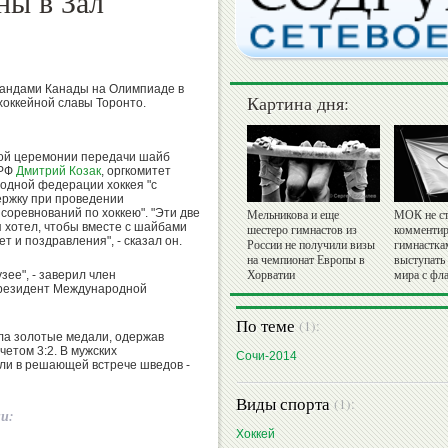
ны в Зал
мандами Канады на Олимпиаде в
Картина дня:
хоккейной славы Торонто.
ной церемонии передачи шайб
 РФ
Дмитрий Козак
, оргкомитет
одной федерации хоккея "с
ержку при проведении
соревнований по хоккею". "Эти две
Мельникова и еще
МОК не ст
я хотел, чтобы вместе с шайбами
шестеро гимнастов из
комментир
 и поздравления", - сказал он.
России не получили визы
гимнастка
на чемпионат Европы в
выступать
зее", - заверил член
Хорватии
мира с фл
президент Международной
По теме
(1):
ла золотые медали, одержав
етом 3:2. В мужских
Сочи-2014
ли в решающей встрече шведов -
Виды спорта
(1):
ии:
Хоккей