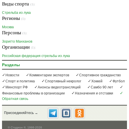
Виды спорта
(1):
Стрельба из лука
Регионы
(1):
Москва
Персоны
(1):
Зоригто Манханов
Организации
(1):
Российская федерация стрельбы из лука
Разделы
Новости
Комментарии экспертов
Спортивное гражданство
Спорт и политика
Спортивный некролог
Хоккей
Футбол
Минспорт РФ
Анонсы видеотрансляций
Самбо 90 лет
Финансовые проблемы в организации
Назначения и отставки
Обратная связь
Присоединяйтесь →
©
Стадион ®, 1998-2026