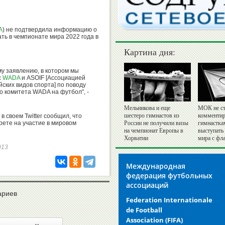
А
) не подтвердила информацию о
ать в чемпионате мира 2022 года в
Картина дня:
му заявлению, в котором мы
с
WADA
и ASOIF [Ассоциацией
ких видов спорта] по поводу
 комитета WADA на футбол", -
Мельникова и еще
МОК не ст
шестеро гимнастов из
комментир
в своем Twitter сообщил, что
рете на участие в мировом
России не получили визы
гимнастка
на чемпионат Европы в
выступать
Хорватии
мира с фл
9913
Международная
федерация футбольных
ассоциаций
ариев
Federation Internationale
de Football
Association
(FIFA)