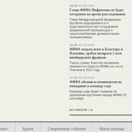
15:20
03.08.2020
Глава ФИФА Инфантино не будет
отстранен на время расследования
Глава Международной федерации
футбола подозревается в
подстрекательстве сотрудников
федеральной прокуратуры к
злоупотреблению должностными
полномочиями.
16:20
16.12.2019
ФИФА подала иски к Блаттеру и
Платини, требуя возврата 2 млн
швейцарских франков
Такую сумму Блаттер незаконно
перевел из средств ФИФА на счета
Платини в 2011 году.
17:21
05.09.2019
ФИФА объявила номинантов на
попадание в команду года
Команда года будет названа на
церемонии вручения наград ФИФА 23
сентября.
все новости
пинг
Архив
Спортивные события
Наши кнопки