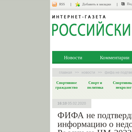
Под
RSS
Добавить в закладки
Новости
Комментарии
главная
>>
новости
>>
фифа не подтве
Спортивное
Спорт и
Спортивн
гражданство
политика
некролог
16:10
05.02.2020
ФИФА не подтверд
информацию о недо