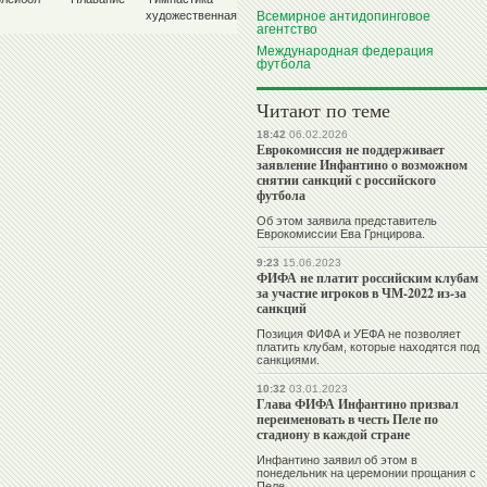
художественная
Всемирное антидопинговое
агентство
Международная федерация
футбола
Читают по теме
18:42
06.02.2026
Еврокомиссия не поддерживает
заявление Инфантино о возможном
снятии санкций с российского
футбола
Об этом заявила представитель
Еврокомиссии Ева Грнцирова.
9:23
15.06.2023
ФИФА не платит российским клубам
за участие игроков в ЧМ-2022 из-за
санкций
Позиция ФИФА и УЕФА не позволяет
платить клубам, которые находятся под
санкциями.
10:32
03.01.2023
Глава ФИФА Инфантино призвал
переименовать в честь Пеле по
стадиону в каждой стране
Инфантино заявил об этом в
понедельник на церемонии прощания с
Пеле.