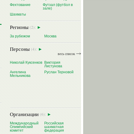
Фехтование
Футзал (футбол в
зале)
Шахматы
Регионы
(2):
За рубежом
Москва
Персоны
(4):
весь список
Николай Куксенков
Виктория
Листунова
Ангелина
Руслан Терновой
Мельникова
Организации
(6):
Международный
Российская
Олимпийский
шахматная
комитет
федерация