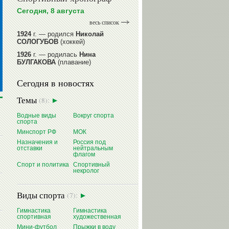
Сегодня, 8 августа
весь список
1924
г. — родился
Николай
СОЛОГУБОВ
(хоккей)
1926
г. — родилась
Нина
БУЛГАКОВА
(плавание)
1941
г. — родилась
Равиля
Сегодня в новостях
ПРОКОПЕНКО (САЛИМОВА)
(баскетбол)
Темы
(8):
1964
г. — родился
Николай
ЖУРАВСКИЙ
(гребля на байдарках
Водные виды
Вокруг спорта
и каноэ)
спорта
1964
г. — родился
Юрий ХМЫЛЕВ
Минспорт РФ
МОК
(хоккей)
Назначения и
Россия под
отставки
нейтральным
читать далее
флагом
Спорт и политика
Спортивный
некролог
Виды спорта
(7):
Гимнастика
Гимнастика
спортивная
художественная
Мини-футбол
Прыжки в воду