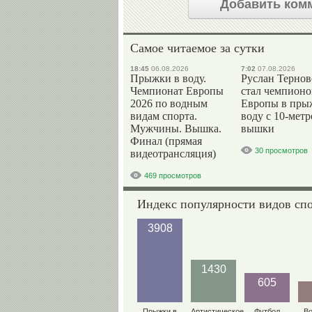
Добавить ком
Самое читаемое за сутки
18:45
06.08.2026
7:02
07.08.2026
Прыжки в воду.
Руслан Терно
Чемпионат Европы
стал чемпион
2026 по водным
Европы в пры
видам спорта.
воду с 10-мет
Мужчины. Вышка.
вышки
Финал (прямая
30 просмотров
видеотрансляция)
469 просмотров
Индекс популярности видов сп
3908
1430
605
Прыжки в
Артистическое
Футбол
В