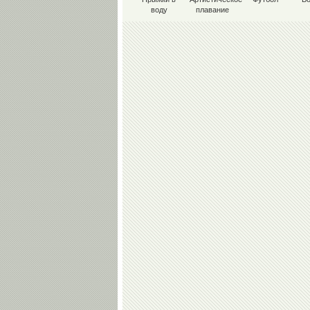
воду
плавание