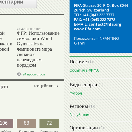
ментарий
FIFA-Strasse 20, P.O. Box 8044
Zurich, Switzerland
TEL: +41-(0)43 222 7777
FAX: +41-(0)43 222 7878
E-MAIL:
contact@fifa.org
www.fifa.com
20:47
06.08.2026
вой
ФГР: Использование
Президента - INFANTINO
ом
символики World
Gianni
жках в
Gymnastics на
ровой
чемпионате мира
связано с
переходным
По теме
(1):
порядком
События в ФИФА
24 просмотров
Виды спорта
(1):
орта
весь рейтинг
Футбол
Регионы
(1):
За рубежом
106
83
72
Организации
(2):
олейбол
Плавание
Гимнастика