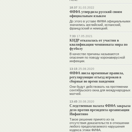
18:37
31.03.2022
ФИФА утвердила русский своим
официальным языком
До этого в уставе ФИФА официальными
значились английский, испанский,
французский и немецкий.
7:33
17.05.2021
КНДР отказалась от участия в
квалификации чемпионата мира по
футболу
В качестве причины называются
опасения по поводу коронавирусной
инфекции.
13:15
25.08.2020
ФИФА ввела временные правила,
регулирующие отъезд игроков в
сборные во время пандемии
Они будут действовать на протяжении
сентябрьского окна для международных
матчей.
13:45
20.08.2020
Следственная палата ФИФА закрыла
дело против президента организации
Инфантино
Такое решение принято из-за
отсутствия доказательств в отношении
любого предполагаемого нарушения
кодекса этики ФИФА.