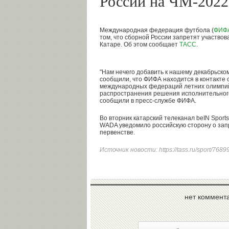
России на ЧМ-2022
Международная федерация футбола (
ФИФ
том, что сборной России запретят участвов
Катаре. Об этом сообщает
ТАСС
.
"Нам нечего добавить к нашему декабрьско
сообщили, что ФИФА находится в контакте 
международных федераций летних олимпийс
распространения решения исполнительного
сообщили в пресс-службе ФИФА.
Во вторник катарский телеканал beIN Sports 
WADA уведомило российскую сторону о зап
первенстве.
Источник новости:
https://tass.ru/sport/768
нет коммент