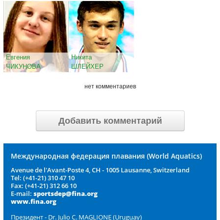
Евгения
Никита
ЧИКУНОВА
ШЛЕЙХЕР
нет комментариев
Добавить комментарий
Международная федерация плавания (World Aquatics)
Avenue de l'Avant-Poste 4, CH - 1005 Lausanne, Switzerland
Tel: (+41-21) 310 47 10
Fax: (+41-21) 312 66 10
E-mail:
sportsdep@fina.org
www.fina.org
Президент - Dr. Julio C. MAGLIONE (Uruguay)