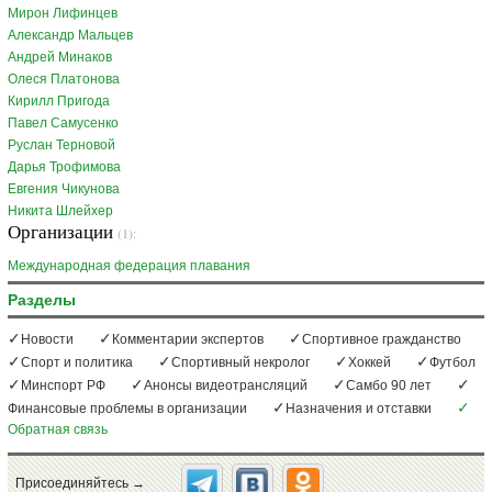
Мирон Лифинцев
Александр Мальцев
Андрей Минаков
Олеся Платонова
Кирилл Пригода
Павел Самусенко
Руслан Терновой
Дарья Трофимова
Евгения Чикунова
Никита Шлейхер
Организации
(1):
Международная федерация плавания
Разделы
Новости
Комментарии экспертов
Спортивное гражданство
Спорт и политика
Спортивный некролог
Хоккей
Футбол
Минспорт РФ
Анонсы видеотрансляций
Самбо 90 лет
Финансовые проблемы в организации
Назначения и отставки
Обратная связь
Присоединяйтесь →