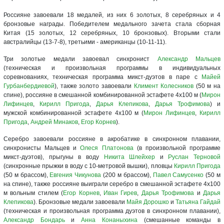
Россияне завоевали 18 медалей, из них 6 золотых, 8 серебряных и 4
бронзовые награды. Победителем медального зачета стала сборная
Китая (15 золотых, 12 серебряных, 10 бронзовых). Вторыми стали
австралийцы (13-7-8), третьими - американцы (10-11-11).
Три золотые медали завоевал синхронист
Александр Мальцев
(техническая и произвольная программы в индивидуальных
соревнованиях, техническая программа микст-дуэтов в паре с
Майей
Гурбанбердиевой
), также золото завоевали
Климент Колесников
(50 м на
спине), россияне в смешанной комбинированной эстафете 4x100 м (
Мирон
Лифинцев
,
Кирилл Пригода
,
Дарья Клепикова
,
Дарья Трофимова
) и
мужской комбинированной эстафете 4x100 м (
Мирон Лифинцев
,
Кирилл
Пригода
,
Андрей Минаков
,
Егор Корнев
).
Серебро завоевали россияне в акробатике в синхронном плавании,
синхронисты Мальцев и
Олеся Платонова
(в произвольной программе
микст-дуэтов), прыгуны в воду
Никита Шлейхер
и
Руслан Терновой
(синхронные прыжки в воду с 10-метровой вышки), пловцы
Кирилл Пригода
(50 м брассом),
Евгения Чикунова
(200 м брассом),
Павел Самусенко
(50 м
на спине), также россияне выиграли серебро в смешанной эстафете 4x100
м вольным стилем (
Егор Корнев
,
Иван Гирев
,
Дарья Трофимова
и
Дарья
Клепикова
). Бронзовые медали завоевали
Майя Дорошко
и
Татьяна Гайдай
(техническая и произвольная программа дуэтов в синхронном плавании),
Александр Бондарь
и
Анна Конаныхина
(смешанные команды в