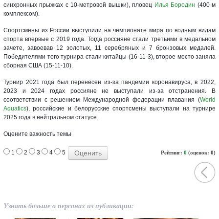
синхронных прыжках с 10-метровой вышки), пловец
Илья Бородин
(400 м
комплексом).
Спортсмены из России выступили на чемпионате мира по водным видам
спорта впервые с 2019 года. Тогда россияне стали третьими в медальном
зачете, завоевав 12 золотых, 11 серебряных и 7 бронзовых медалей.
Победителями того турнира стали китайцы (16-11-3), второе место заняла
сборная США (15-11-10).
Турнир 2021 года был перенесен из-за пандемии коронавируса, в 2022,
2023 и 2024 годах россияне не выступали из-за отстранения. В
соответствии с решением Международной федерации плавания (
World
Aquatics
), российские и белорусские спортсмены выступали на турнире
2025 года в нейтральном статусе.
Оцените важность темы
1
2
3
4
5
Рейтинг:
0
(оценок: 0)
Узнать больше о персонах из публикации: