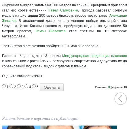
Лифинцев выиграл заплыв на 100 метров на спине. Серебряным призером
стал его соотечественник
Павел Самусенко
. Пригода завоевал золотую
медаль на дистанции 200 метров брассом, второе место занял
Александр
Жигалов
. В аналогичной дисциплине у женщин победительницей стала
Чикунова. Иван Кожакин завоевал серебряную медаль на дистанции 50
метров брассом,
Роман Шевляков
стал третьим на 100-метровке
баттерфляем.
Третий этап Mare Nostrum пройдет 30-31 мая в Барселоне.
Ранее сообщалось, что 13 апреля
Международная федерация плавания
сняла санкции с российских и белорусских спортсменов и допустила их до
соревнований под своей эгидой с флагом и гимном.
Оцените важность темы
1
2
3
4
5
Рейтинг:
0
(оценок: 0)
Узнать больше о персонах из публикации: