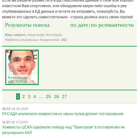
Если вы решили разместить в БД Персоналий данные о себе или хорошо
известном Вам спортсмене, или обнаружили какую-либо ошибку в уже
опубликованных в БД данных и хотите ее исправить, пожалуйста, Вы
можете это сделать самостоятельно - страна должна знать своих героев!
Результаты поиска
по дате
по релевантности
|
Ваш запрос:
Александр Нестеров
Найдено уникальных документов:
161
Александр
НЕСТЕРОВ
1
2
3
4
...
25
26
27
20:12
19.06.2026
РУСАДА исключило хоккеистов из своих пулов допинг-тестирования
11:27
06.12.2025
Хоккеисты ЦСКА одержали победу над "Трактором" в гостевом матче
регулярного КХЛ