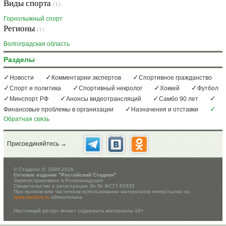
Виды спорта
(1):
Горнолыжный спорт
Регионы
(1):
Волгоградская область
Разделы
Новости
Комментарии экспертов
Спортивное гражданство
Спорт и политика
Спортивный некролог
Хоккей
Футбол
Минспорт РФ
Анонсы видеотрансляций
Самбо 90 лет
Финансовые проблемы в организации
Назначения и отставки
Обратная связь
Присоединяйтесь →
©
Стадион ®, 1998-2026
Сетевое издание "Российский Стадион"
Зарегистрировано в Роскомнадзоре
Свидетельство о регистрации Эл № ФС77-65333
При полном или частичном использовании материалов гиперссылка на
www.stadium.ru
обязательна
Настоящий ресурс может содержать материалы 16+