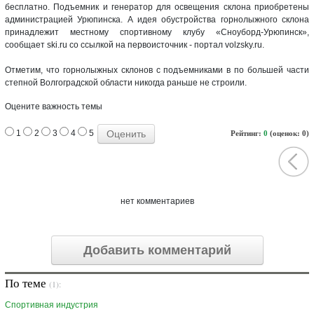
бесплатно. Подъемник и генератор для освещения склона приобретены
администрацией Урюпинска. А идея обустройства горнолыжного склона
принадлежит местному спортивному клубу «Сноуборд-Урюпинск»,
сообщает ski.ru со ссылкой на первоисточник - портал volzsky.ru.
Отметим, что горнолыжных склонов с подъемниками в по большей части
степной Волгоградской области никогда раньше не строили.
Оцените важность темы
1
2
3
4
5
Рейтинг:
0
(оценок: 0)
нет комментариев
Добавить комментарий
По теме
(1):
Спортивная индустрия