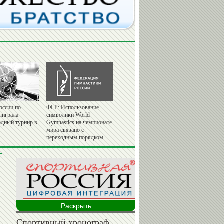
оссии по
ФГР: Использование
ыиграла
символики World
дный турнир в
Gymnastics на чемпионате
мира связано с
переходным порядком
Раскрыть
Спортивный хронограф