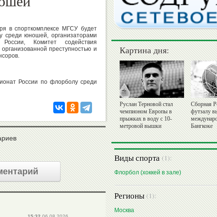
ношей
бря в спорткомплексе МГСУ будет
у среди юношей, организаторами
России, Комитет содействия
Картина дня:
 организованной преступностью и
нсоров.
пионат России по флорболу среди
Руслан Терновой стал
Сборная Р
чемпионом Европы в
футзалу в
прыжках в воду с 10-
междунаро
метровой вышки
Бангкоке
ариев
Виды спорта
(1):
ментарий
Флорбол (хоккей в зале)
Регионы
(1):
Москва
15:32
06.08.2026