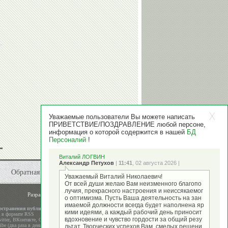
Уважаемые пользователи Вы можете написать
ПРИВЕТСТВИЕ/ПОЗДРАВЛЕНИЕ любой персоне,
информация о которой содержится в нашей
БД
Персоналий
!
Виталий ЛОГВИН
Александр Петухов
|
11:41
, 02 августа 2026 |
Обратная связь
Уважаемый Виталий Николаевич!
От всей души желаю Вам неизменного благопо
лучия, прекрасного настроения и неиссякаемог
Разработка и поддержка
ООО "Стадион"
о оптимизма. Пусть Ваша деятельность на зан
имаемой должности всегда будет наполнена яр
остранения публикаций
кими идеями, а каждый рабочий день приносит
а в формате RSS
вдохновение и чувство гордости за общий резу
itter
,
ВКонтакте
,
Google+
be (два раза в день)
льтат. Творческих успехов Вам, смелых решени