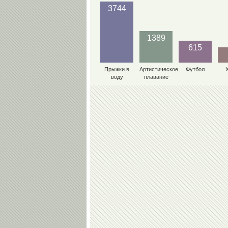
3744
1389
615
Прыжки в
Артистическое
Футбол
воду
плавание