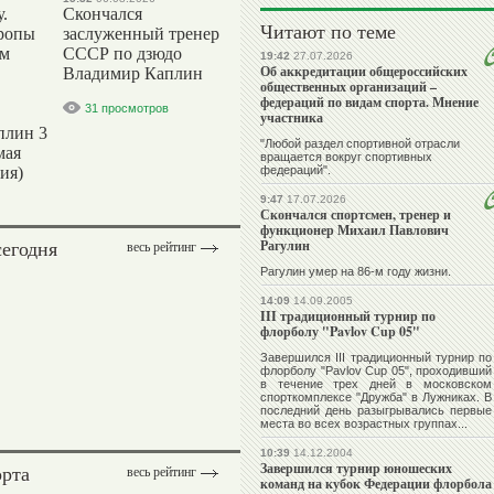
.
Скончался
Читают по теме
ропы
заслуженный тренер
ым
СССР по дзюдо
19:42
27.07.2026
Об аккредитации общероссийских
Владимир Каплин
общественных организаций –
федераций по видам спорта. Мнение
31 просмотров
участника
плин 3
"Любой раздел спортивной отрасли
мая
вращается вокруг спортивных
ия)
федераций".
9:47
17.07.2026
Скончался спортсмен, тренер и
функционер Михаил Павлович
сегодня
Рагулин
весь рейтинг
Рагулин умер на 86-м году жизни.
14:09
14.09.2005
III традиционный турнир по
флорболу "Pavlov Cup 05"
Завершился III традиционный турнир по
флорболу "Pavlov Cup 05", проходивший
в течение трех дней в московском
спорткомплексе "Дружба" в Лужниках. В
последний день разыгрывались первые
места во всех возрастных группах...
10:39
14.12.2004
Завершился турнир юношеских
орта
весь рейтинг
команд на кубок Федерации флорбола