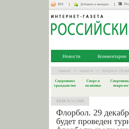
Под
RSS
Добавить в закладки
Новости
Комментарии
главная
>>
новости
>>
флорбол. 29 де
Спортивное
Спорт и
Спортивн
гражданство
политика
некролог
13:33
26.12.2000
Флорбол. 29 декабр
будет проведен тур