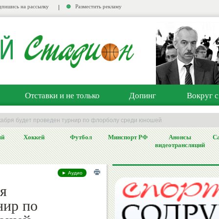
пишись на рассылку
Разместить рекламу
Отставки и не только
Допинг
Вокруг с
кабря будет проведен турнир по флорболу среди юношей
ый
Хоккей
Футбол
Минспорт РФ
Анонсы
Са
видеотрансляций
► Аудио
я
нир по