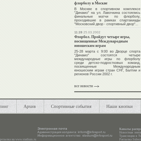
флорболу в Москве
В Москве в спортивном комплексе
"Динамо" на ул. Лавочкина состоялись
финальные матчи по флорболу,
проходившие в рамках спартакиады
"Московский двор - спортивный двор"...
11:28
25.03.2002
Флорбол. Пройдут четыре игры,
посвященные Международным
юношеским играм
25-28 марта с 9:00 во Дворце спорта
"Динамо" состоятся четыре
международные игры по флорболу
среди детско-подростковых команд,
посвященные Международным
юношеским играм стран СНГ, Балтии и
регионов России 2002 г.
все новости
пинг
Архив
Спортивные события
Наши кнопки
Каналы распр
Новостная лент
Трансляции в
Tw
ерссылка на
www.stadium.ru
Рассылка Subscri