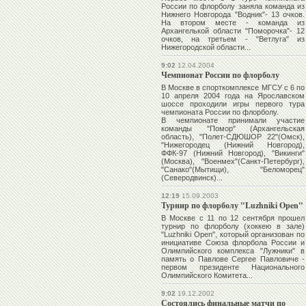
России по флорболу заняла команда из
Нижнего Новгорода "Водник"- 13 очков.
На втором месте - команда из
Архангелькой области "Поморочка"- 12
очков, на третьем - "Ветлуга" из
Нижегородской области...
9:02
12.04.2004
Чемпионат России по флорболу
В Москве в спорткомплексе МГСУ с 6 по
10 апреля 2004 года на Ярославском
шоссе проходили игры первого тура
чемпионата России по флорболу.
В чемпионате принимали участие
команды "Помор" (Архангельская
область), "Полет-СДЮШОР 22"(Омск),
"Нижегородец (Нижний Новгород),
ФФК-97 (Нижний Новгород), "Викинги"
(Москва), "Военмех"(Санкт-Петербург),
"Санако"(Мытищи), "Беломорец"
(Северодвинск)...
12:19
15.09.2003
Турнир по флорболу "Luzhniki Open"
В Москве с 11 по 12 сентября прошел
турнир по флорболу (хоккею в зале)
"Luzhniki Open", который организован по
инициативе Союза флорбола России и
Олимпийского комплекса "Лужники" в
память о Павлове Сергее Павловиче -
первом президенте Национального
Олимпийского Комитета...
9:02
19.12.2002
Состоялись финальные матчи по