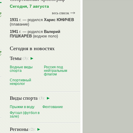
Сегодня, 7 августа
весь список
1931
г. — родился
Харис ЮНИЧЕВ
(плавание)
1941
г. — родился
Валерий
ПУШКАРЕВ
(водное поло)
1947
г. — родился
Валерий
Сегодня в новостях
ИЛЬИНЫХ
(гимнастика спортивная)
1954
г. — родился
Валерий
Темы
(3):
ГАЗЗАЕВ
(футбол)
1956
Водные виды
г. — родился
Владимир
Россия под
спорта
нейтральным
РЫБАКОВ
(легкая атлетика)
флагом
Спортивный
читать далее
некролог
Виды спорта
(3):
Прыжки в воду
Фехтование
Футзал (футбол в
зале)
Регионы
(2):