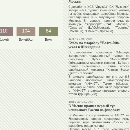
Москвы
9 декабря в УСЗ "Дружба" СК "Лужники"
завершился турнир юношеских команд
на кубок Федерации флорбола Москвы,
посвященный 63-й годовщине обороны
Москвы. В турнире приняли участие
команды: "Аэропорт" (САО, Москва),
"Спартак" (ЦАО,Москва), "Торпедо"
110
104
84
(Мытищи), "Олимп" (Фрязино)...
11:57
12.05.2004
Хоккей
Волейбол
Бокс
Кубок по флорболу "Волга-2004"
уехал в Швейцарию
В спортивном комплексе "Мещера
завершился традиционный турнир по
флорболу Кубок "Волга-2004".
Обладателем главного трофея - Кубка в
группе сильнейших - стали игроки
швейцарской команды "Клотен Булах
Джетс Селекшн".
В финале швейцарцы со счетом 6:3
нанесли поражение нижегородской
команде "ФФК-97". Таким образом,
швейцарцы взяли реванш за поражение
от "ФФК-97" в рамках предварительного
этапа турнира (2:8)...
15:56
20.04.2004
В Москве прошел первый тур
чемпионата России по флорболу
В Москве в спорткомплексе МГСУ на
Ярославском шоссе проходили игры
первого тура чемпионата России по
флорболу среди женщин.
Первое место в 1 туре чемпионата