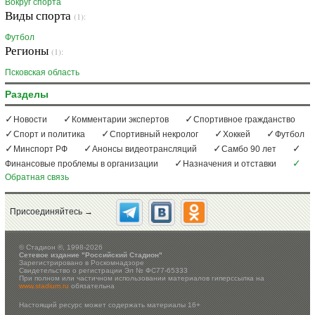
Вокруг спорта
Виды спорта
(1):
Футбол
Регионы
(1):
Псковская область
Разделы
Новости
Комментарии экспертов
Спортивное гражданство
Спорт и политика
Спортивный некролог
Хоккей
Футбол
Минспорт РФ
Анонсы видеотрансляций
Самбо 90 лет
Финансовые проблемы в организации
Назначения и отставки
Обратная связь
Присоединяйтесь →
©
Стадион ®, 1998-2026
Сетевое издание "Российский Стадион"
Зарегистрировано в Роскомнадзоре
Свидетельство о регистрации Эл № ФС77-65333
При полном или частичном использовании материалов гиперссылка на
www.stadium.ru
обязательна
Настоящий ресурс может содержать материалы 16+