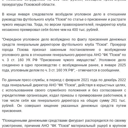
прокуратуры Псковской области.
В конце января следователи возбудили уголовное дело в отношении
руководства футбольного клуба "Псков" по статье о присвоении и растрате
чужого имущества. Тогда, по версии правоохранителей, гендиректор клуба
незаконно премировал себя более чем на 400 тыс. рублей.
"Очередное уголовное дело возбуждено по факту присвоения денежных
средств генеральным директором футбольного клуба "Псков". Прокурор
города Пскова признал законным постановление о возбуждении
уголовного дела в отношении генерального директора АНО "ФК "Псков" по
ч. 3 ст. 160 УК РФ "Присвоение чужого имущества". Уголовное дело
соединено в одно производство с возбужденным ранее, в январе 2025
года, уголовным делом по ч. 3 ст. 160 УК РФ", - отмечается в сообщении.
По данным пресс-службы, в период с февраля 2021 года по декабрь 2022
года генеральный директор АНО "ФК "Псков", действуя в корыстных целях,
с использованием своего служебного положения и без согласования с
учредителями организации, издал приказы о премировании работников, в
том числе себя как генерального директора на общую сумму 261 тыс.
рублей. Он совершил хищение указанных денежных средств путем
присвоения.
"Похищенными денежными средствами фигурант распорядился по своему
усмотрению, причинив АНО "ФК "Псков" материальный ущерб в крупном