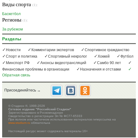
Виды спорта
(1):
Баскетбол
Регионы
(1):
За рубежом
Разделы
Новости
Комментарии экспертов
Спортивное гражданство
Спорт и политика
Спортивный некролог
Хоккей
Футбол
Минспорт РФ
Анонсы видеотрансляций
Самбо 90 лет
Финансовые проблемы в организации
Назначения и отставки
Обратная связь
Присоединяйтесь →
©
Стадион ®, 1998-2026
Сетевое издание "Российский Стадион"
Зарегистрировано в Роскомнадзоре
Свидетельство о регистрации Эл № ФС77-65333
При полном или частичном использовании материалов гиперссылка на
www.stadium.ru
обязательна
Настоящий ресурс может содержать материалы 16+