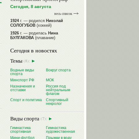
Сегодня, 8 августа
весь список
1924
г. — родился
Николай
СОЛОГУБОВ
(хоккей)
1926
г. — родилась
Нина
БУЛГАКОВА
(плавание)
1941
г. — родилась
Равиля
Сегодня в новостях
ПРОКОПЕНКО (САЛИМОВА)
(баскетбол)
Темы
(8):
1964
г. — родился
Николай
ЖУРАВСКИЙ
(гребля на байдарках
Водные виды
Вокруг спорта
и каноэ)
спорта
1964
г. — родился
Юрий ХМЫЛЕВ
Минспорт РФ
МОК
(хоккей)
Назначения и
Россия под
отставки
нейтральным
читать далее
флагом
Спорт и политика
Спортивный
некролог
Виды спорта
(7):
Гимнастика
Гимнастика
спортивная
художественная
Мини-футбол
Прыжки в воду