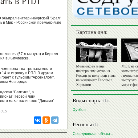
рать в РПЛ
:0 обыграл екатеринбургский "Урал"
ь в Мир - Российской премьер-лиге
Картина дня:
елкович (67-я минута) и Кирилл
ня в Жигулевске.
Мельникова и еще
МОК не ст
л чемпионат на третьем месте
шестеро гимнастов из
комментир
 14-ю строчку в РПЛ. В другом
России не получили визы
гимнастка
грает с тульским "Арсеналом",
на чемпионат Европы в
выступать
жнем Новгороде.
Хорватии
мира с фл
дская "Балтика", в
мпионат Первой лиги
Виды спорта
(1):
есто махачкалинское "Динамо".
Футбол
41015
Регионы
(1):
Свердловская область