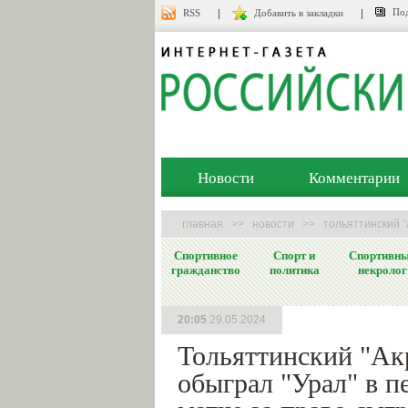
Под
RSS
Добавить в закладки
Новости
Комментарии
главная
>>
новости
>>
тольяттинский "
Спортивное
Спорт и
Спортивн
гражданство
политика
некролог
20:05
29.05.2024
Тольяттинский "Ак
обыграл "Урал" в п