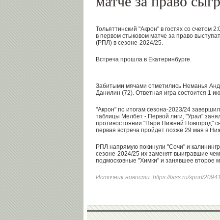
матче за право сыг
Тольяттинский "Акрон" в гостях со счетом 2
в первом стыковом матче за право выступат
(РПЛ) в сезоне-2024/25.
Встреча прошла в Екатеринбурге.
Забитыми мячами отметились Неманья Андж
Данилин (72). Ответная игра состоится 1 ию
"Акрон" по итогам сезона-2023/24 заверши
таблицы Мелбет - Первой лиги, "Урал" занял
противостоянии "Пари Нижний Новгород" сы
первая встреча пройдет позже 29 мая в Ни
РПЛ напрямую покинули "Сочи" и калинингра
сезоне-2024/25 их заменят выигравшие че
подмосковные "Химки" и занявшее второе м
Источник новости:
https://tass.ru/sport/209