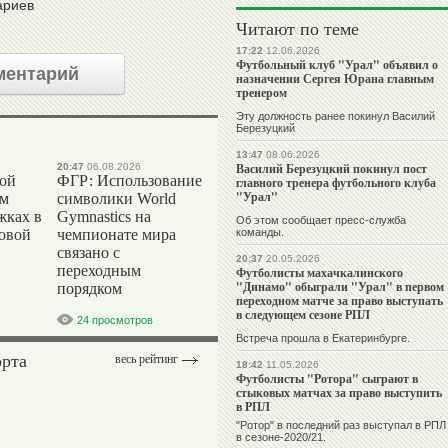
ариев
Читают по теме
17:22
12.06.2026
Футбольный клуб "Урал" объявил о
ментарий
назначении Сергея Юрана главным
тренером
Эту должность ранее покинул Василий
Березуцкий
13:47
08.06.2026
Василий Березуцкий покинул пост
20:47
06.08.2026
вой
ФГР: Использование
главного тренера футбольного клуба
"Урал"
ом
символики World
жках в
Gymnastics на
Об этом сообщает пресс-служба
ровой
чемпионате мира
команды.
связано с
20:37
20.05.2026
переходным
Футболисты махачкалинского
"Динамо" обыграли "Урал" в первом
порядком
переходном матче за право выступать
в следующем сезоне РПЛ
24 просмотров
Встреча прошла в Екатеринбурге.
орта
весь рейтинг
18:42
11.05.2026
Футболисты "Ротора" сыграют в
стыковых матчах за право выступить
в РПЛ
"Ротор" в последний раз выступал в РПЛ
в сезоне-2020/21.