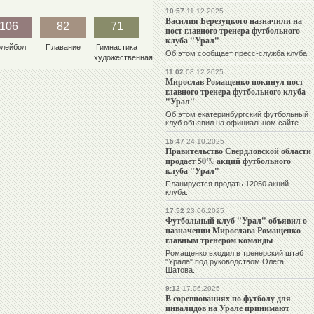
10:57
11.12.2025
Василия Березуцкого назначили на
106
82
71
пост главного тренера футбольного
клуба "Урал"
олейбол
Плавание
Гимнастика
Об этом сообщает пресс-служба клуба.
художественная
11:02
08.12.2025
Мирослав Ромащенко покинул пост
главного тренера футбольного клуба
"Урал"
Об этом екатеринбургский футбольный
клуб объявил на официальном сайте.
15:47
24.10.2025
Правительство Свердловской области
продает 50% акций футбольного
клуба "Урал"
Планируется продать 12050 акций
клуба.
17:52
23.06.2025
Футбольный клуб "Урал" объявил о
назначении Мирослава Ромащенко
главным тренером команды
Ромащенко входил в тренерский штаб
"Урала" под руководством Олега
Шатова.
9:12
17.06.2025
В соревнованиях по футболу для
инвалидов на Урале принимают