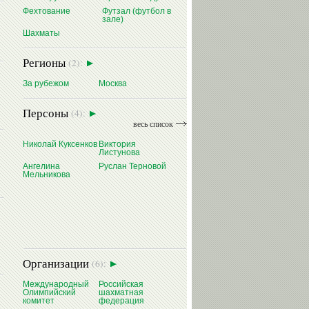
Фехтование
Футзал (футбол в
зале)
Шахматы
Регионы
(2):
За рубежом
Москва
Персоны
(4):
весь список
Николай Куксенков
Виктория
Листунова
Ангелина
Руслан Терновой
Мельникова
Организации
(6):
Международный
Российская
Олимпийский
шахматная
комитет
федерация