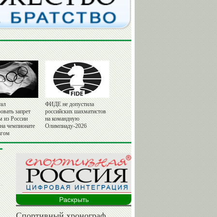
ал
ФИДЕ не допустила
овать запрет
российских шахматистов
м из России
на командную
 на чемпионате
Олимпиаду-2026
агом
Раскрыть
Спортивный хронограф