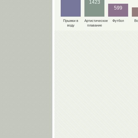
1423
599
Прыжки в
Артистическое
Футбол
В
воду
плавание