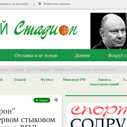
пишись на рассылку
Разместить рекламу
Отставки и не только
Допинг
Вокруг с
акрон" обыграл "урал" в первом стыковом матче за право сыграть в рпл
ый
Хоккей
Футбол
Минспорт РФ
Анонсы
Са
видеотрансляций
► Аудио
рон"
ервом стыковом