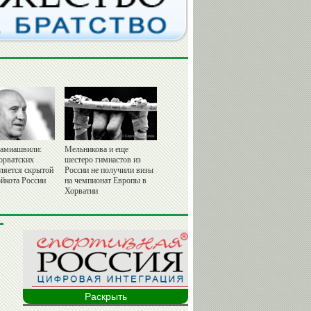
амиашвили:
Мельникова и еще
орватских
шестеро гимнастов из
вляется скрытой
России не получили визы
йкота России
на чемпионат Европы в
Хорватии
Раскрыть