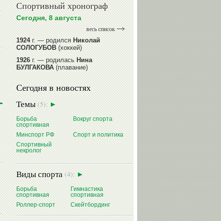
Спортивный хронограф
Сегодня, 8 августа
весь список
1924
г. — родился
Николай
СОЛОГУБОВ
(хоккей)
1926
г. — родилась
Нина
БУЛГАКОВА
(плавание)
1941
г. — родилась
Равиля
Сегодня в новостях
ПРОКОПЕНКО (САЛИМОВА)
(баскетбол)
Темы
(5):
1964
г. — родился
Николай
ЖУРАВСКИЙ
(гребля на байдарках
Борьба
Вокруг спорта
и каноэ)
спортивная
1964
г. — родился
Юрий ХМЫЛЕВ
Минспорт РФ
Спорт и политика
(хоккей)
Спортивный
некролог
читать далее
Виды спорта
(4):
Борьба
Гимнастика
спортивная
спортивная
Роллер-спорт
Скейтбординг