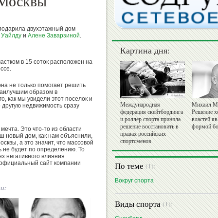
 Москвы
одарила двухэтажный дом
 Уайлду
и
Алене Заварзиной
.
Картина дня:
астком в 15 соток расположен на
оссе.
она не только помогает решить
наилучшим образом в
о, как мы увидели этот поселок и
Международная
Михаил М
о другую недвижимость сразу
федерация скейтбординга
Решение х
и роллер спорта приняла
властей я
решение восстановить в
формой бо
мечта. Это что-то из области
правах российских
ш новый дом, как нам объяснили,
спортсменов
сквы, а это значит, что массовой
 не будет по определению. То
без негативного влияния
й официальный сайт компании
По теме
(1):
Вокруг спорта
ии:
Виды спорта
(1):