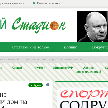
пишись на рассылку
Разместить рекламу
Отставки и не только
Допинг
Вокруг с
алене заварзиной подарили дом на территории новой москвы
ый
Хоккей
Футбол
Минспорт РФ
Анонсы
Са
видеотрансляций
► Аудио
не
ли дом на