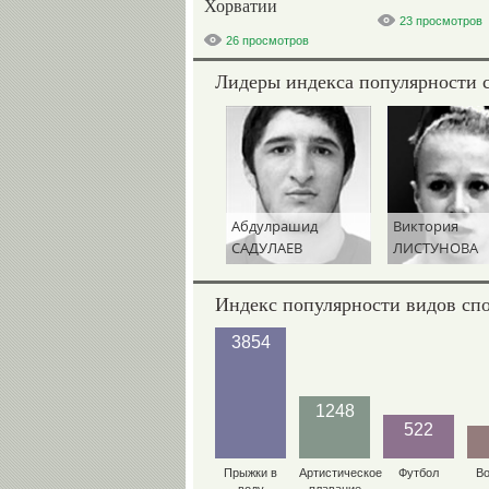
Хорватии
23 просмотров
26 просмотров
Лидеры индекса популярности 
Абдулрашид
Виктория
САДУЛАЕВ
ЛИСТУНОВА
Индекс популярности видов сп
3854
1248
522
Прыжки в
Артистическое
Футбол
В