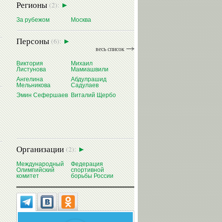
Регионы
(2):
За рубежом
Москва
Персоны
(6):
весь список
Виктория
Михаил
Листунова
Мамиашвили
Ангелина
Абдулрашид
Мельникова
Садулаев
Эмин Сефершаев
Виталий Щербо
Эмин
СЕФЕРШАЕВ
Организации
(2):
Международный
Федерация
Олимпийский
спортивной
комитет
борьбы России