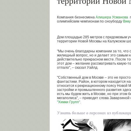
территории Новой
Компания бизнесмена
Алишера Усманова
п
олимпийским чемпионам по сноуборду
Вику
Дом площадью 285 метров с придомовым уч
территории Новой Москвы на Калужском ш
"Мы очень благодарны компании за то, что 
жилищный вопрос, но и делает это самым 
действительно прекрасном месте. После тог
этот дом – желание рассматривать какую-т
отпало", – сказал Уайлд.
"Собственный дом в Москве – это не просто 
фантастики. Район, в котором находится на
относится к рекреационному поясу Новой Мо
застройки и промышленного развития здесь
есть мы будем жить в Москве, но при этом 
мегаполиса", – приводит слова Заварзино
"Химки Групп"
.
Узнать больше о персонах из публикац