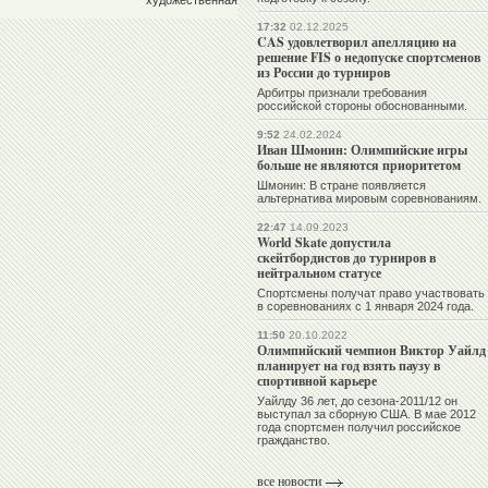
художественная
17:32
02.12.2025
CAS удовлетворил апелляцию на
решение FIS о недопуске спортсменов
из России до турниров
Арбитры признали требования
российской стороны обоснованными.
9:52
24.02.2024
Иван Шмонин: Олимпийские игры
больше не являются приоритетом
Шмонин: В стране появляется
альтернатива мировым соревнованиям.
22:47
14.09.2023
World Skate допустила
скейтбордистов до турниров в
нейтральном статусе
Спортсмены получат право участвовать
в соревнованиях с 1 января 2024 года.
11:50
20.10.2022
Олимпийский чемпион Виктор Уайлд
планирует на год взять паузу в
спортивной карьере
Уайлду 36 лет, до сезона-2011/12 он
выступал за сборную США. В мае 2012
года спортсмен получил российское
гражданство.
все новости