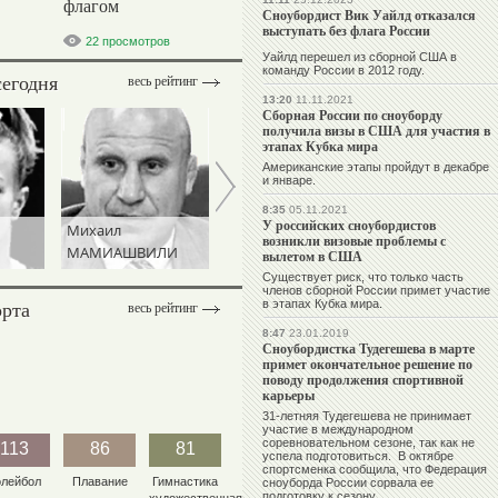
флагом
Сноубордист Вик Уайлд отказался
выступать без флага России
22 просмотров
Уайлд перешел из сборной США в
команду России в 2012 году.
сегодня
весь рейтинг
13:20
11.11.2021
Сборная России по сноуборду
получила визы в США для участия в
этапах Кубка мира
Американские этапы пройдут в декабре
и январе.
8:35
05.11.2021
У российских сноубордистов
Михаил
Ангелина
Виталий
возникли визовые проблемы с
МАМИАШВИЛИ
МЕЛЬНИКОВА
ЩЕРБО
вылетом в США
Существует риск, что только часть
членов сборной России примет участие
орта
в этапах Кубка мира.
весь рейтинг
8:47
23.01.2019
Сноубордистка Тудегешева в марте
примет окончательное решение по
поводу продолжения спортивной
карьеры
31-летняя Тудегешева не принимает
участие в международном
соревновательном сезоне, так как не
113
86
81
успела подготовиться. В октябре
спортсменка сообщила, что Федерация
олейбол
Плавание
Гимнастика
сноуборда России сорвала ее
подготовку к сезону.