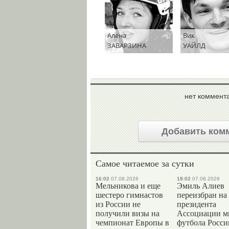
Алена
Вик
ЗАВАРЗИНА
УАЙЛД
нет коммент
Добавить ком
Самое читаемое за сутки
16:02
07.08.2026
18:02
07.08.2026
Мельникова и еще
Эмиль Алиев
шестеро гимнастов
переизбран на
из России не
президента
получили визы на
Ассоциации м
чемпионат Европы в
футбола Росси