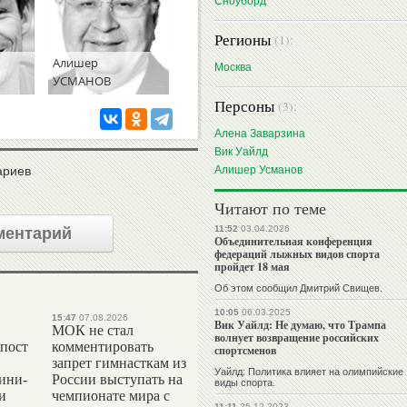
Сноуборд
Регионы
(1):
Алишер
Москва
УСМАНОВ
Персоны
(3):
Алена Заварзина
Вик Уайлд
Алишер Усманов
ариев
Читают по теме
11:52
03.04.2026
ментарий
Объединительная конференция
федераций лыжных видов спорта
пройдет 18 мая
Об этом сообщил Дмитрий Свищев.
10:05
06.03.2025
15:47
07.08.2026
Вик Уайлд: Не думаю, что Трампа
МОК не стал
волнует возвращение российских
 пост
комментировать
спортсменов
запрет гимнасткам из
Уайлд: Политика влияет на олимпийские
ини-
России выступать на
виды спорта.
и
чемпионате мира с
11:11
25.12.2023