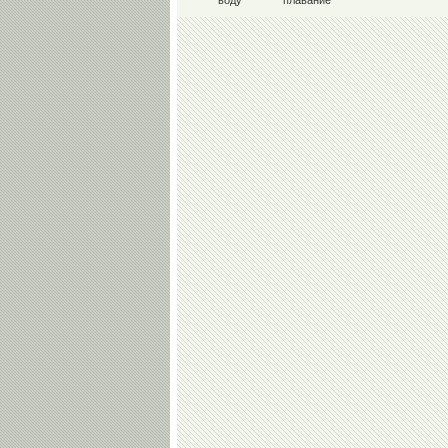
воду
плавание