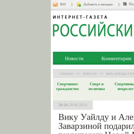
Под
RSS
Добавить в закладки
Новости
Комментарии
главная
>>
новости
>>
вику уайлду и 
Спортивное
Спорт и
Спортивн
гражданство
политика
некролог
18:34
29.05.2014
Вику Уайлду и Але
Заварзиной подари