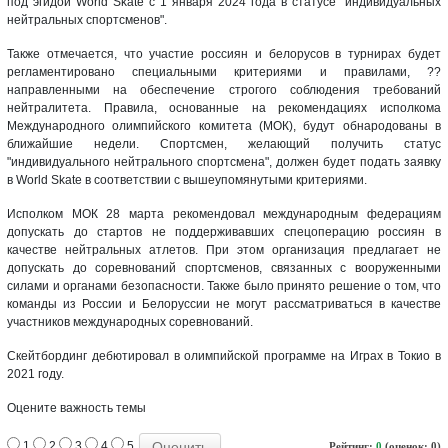
под эгидой World Skate с 1 января 2024 года в статусе "индивидуальных
нейтральных спортсменов".
Также отмечается, что участие россиян и белорусов в турнирах будет
регламентировано специальными критериями и правилами, ??
направленными на обеспечение строгого соблюдения требований
нейтралитета. Правила, основанные на рекомендациях исполкома
Международного олимпийского комитета (МОК), будут обнародованы в
ближайшие недели. Спортсмен, желающий получить статус
"индивидуального нейтрального спортсмена", должен будет подать заявку
в World Skate в соответствии с вышеупомянутыми критериями.
Исполком МОК 28 марта рекомендовал международным федерациям
допускать до стартов не поддерживавших спецоперацию россиян в
качестве нейтральных атлетов. При этом организация предлагает не
допускать до соревнований спортсменов, связанных с вооруженными
силами и органами безопасности. Также было принято решение о том, что
команды из России и Белоруссии не могут рассматриваться в качестве
участников международных соревнований.
Скейтбординг дебютировал в олимпийской программе на Играх в Токио в
2021 году.
Оцените важность темы
1
2
3
4
5
Рейтинг:
0
(оценок: 0)