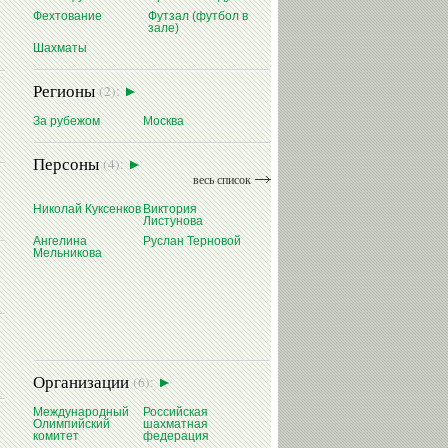
Фехтование
Футзал (футбол в
зале)
Шахматы
Регионы
(2):
За рубежом
Москва
Персоны
(4):
весь список
Николай Куксенков
Виктория
Листунова
Ангелина
Руслан Терновой
Мельникова
Организации
(6):
Международный
Российская
Олимпийский
шахматная
комитет
федерация