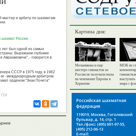
ий
 мастер и арбитр по шахматам
зни.
Картина дня:
 шахмат России
.
 лет был одной из самых
страны. Выражаем глубокие
 Авраамовича", - говорится в
Мельникова и еще
МОК не ст
шестеро гимнастов из
комментир
енера СССР в 1975 году, в 1982
России не получили визы
гимнастка
3-м - международным арбитром.
на чемпионат Европы в
выступать
хмат орденом "Знак Почета"
Хорватии
мира с фл
91719
Российская шахматная
федерация
119019, Москва, Гоголевский
бульвар, д. 14, стр. 1
ариев
Тел./факс: (495) 691-97-55,
(495) 212-06-13
E-mail: