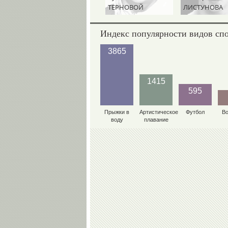
ТЕРНОВОЙ
ЛИСТУНОВА
Индекс популярности видов сп
3865
1415
595
Прыжки в
Артистическое
Футбол
В
воду
плавание