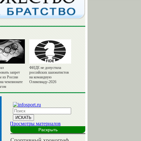
ал
ФИДЕ не допустила
овать запрет
российских шахматистов
м из России
на командную
 на чемпионате
Олимпиаду-2026
агом
Раскрыть
Спортивный хронограф