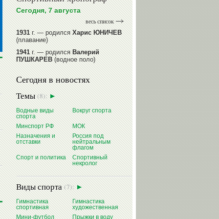
Сегодня, 7 августа
весь список
1931
г. — родился
Харис ЮНИЧЕВ
(плавание)
1941
г. — родился
Валерий
ПУШКАРЕВ
(водное поло)
1947
г. — родился
Валерий
Сегодня в новостях
ИЛЬИНЫХ
(гимнастика спортивная)
1954
г. — родился
Валерий
Темы
(8):
ГАЗЗАЕВ
(футбол)
1956
Водные виды
г. — родился
Владимир
Вокруг спорта
спорта
РЫБАКОВ
(легкая атлетика)
Минспорт РФ
МОК
читать далее
Назначения и
Россия под
отставки
нейтральным
флагом
Спорт и политика
Спортивный
некролог
Виды спорта
(7):
Гимнастика
Гимнастика
спортивная
художественная
Мини-футбол
Прыжки в воду