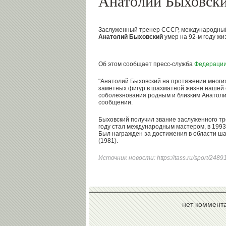
Анатолий Быховск
Заслуженный тренер СССР, международный
Анатолий Быховский
умер на 92-м году жи
Об этом сообщает пресс-служба
Федерации
"Анатолий Быховский на протяжении многих
заметных фигур в шахматной жизни нашей 
соболезнования родным и близким Анатолия
сообщении.
Быховский получил звание заслуженного тр
году стал международным мастером, в 199
Был награжден за достижения в области ша
(1981).
Источник новости:
https://tass.ru/sport/248
нет коммент