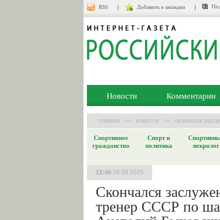
Под
RSS
Добавить в закладки
Новости
Комментарии
главная
>>
новости
>>
скончался засл
Спортивное
Спорт и
Спортивн
гражданство
политика
некролог
12:40
28.08.2025
Скончался заслуже
тренер СССР по ш