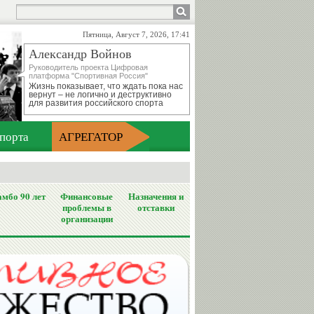
Пятница, Август 7, 2026, 17:41
Александр Войнов
Руководитель проекта Цифровая
платформа "Спортивная Россия"
Жизнь показывает, что ждать пока нас
вернут – не логично и деструктивно
для развития российского спорта
порта
АГРЕГАТОР
мбо 90 лет
Финансовые
Назначения и
проблемы в
отставки
организации