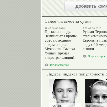
Добавить ком
Самое читаемое за сутки
18:45
06.08.2026
7:02
07.08.2026
Прыжки в воду.
Руслан Терно
Чемпионат Европы
стал чемпион
2026 по водным
Европы в пры
видам спорта.
воду с 10-мет
Мужчины. Вышка.
вышки
Финал (прямая
29 просмотров
видеотрансляция)
442 просмотров
Лидеры индекса популярности 
Руслан
Виктория