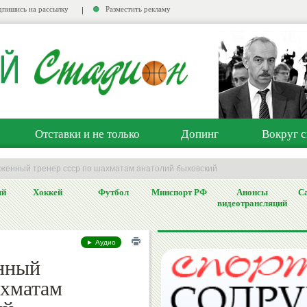
пишись на рассылку
Разместить рекламу
Отставки и не только
Допинг
Вокруг с
уженный тренер ссср по шахматам анатолий быховский
ый
Хоккей
Футбол
Минспорт РФ
Анонсы
Са
видеотрансляций
► Аудио
нный
ахматам