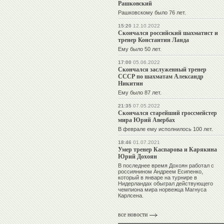
Рашковский
Рашковскому было 76 лет.
15:20
12.10.2022
Скончался российский шахматист и
тренер Константин Ланда
Ему было 50 лет.
17:00
05.06.2022
Скончался заслуженный тренер
СССР по шахматам Александр
Никитин
Ему было 87 лет.
21:35
07.05.2022
Скончался старейший гроссмейстер
мира Юрий Авербах
В феврале ему исполнилось 100 лет.
18:46
01.07.2021
Умер тренер Каспарова и Карякина
Юрий Дохоян
В последнее время Дохоян работал с
россиянином Андреем Есипенко,
который в январе на турнире в
Нидерландах обыграл действующего
чемпиона мира норвежца Магнуса
Карлсена.
все новости