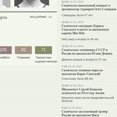
12:02
14.07.2026
КУКСЕНКОВ
Скончался шахматный меценат и
организатор турниров Олег Скворцов
Скворцову было 57 лет.
орта
весь рейтинг
16:42
07.07.2026
Скончался секундант Бориса
Спасского в матче за шахматную
корону Иво Ней
Ней умер в возрасте 94 лет.
12:22
05.02.2026
105
82
71
Скончалась чемпионка СССР и
России по шахматам Юлия Демина
олейбол
Плавание
Гимнастика
Демина умерла в возрасте 57 лет.
художественная
7:35
28.02.2025
Скончался чемпион мира по
шахматам Борис Спасский
Спасскому было 88 лет.
19:09
09.06.2024
Шахматист Сергей Бешуков
скончался на 54-м году жизни
Бешуков умер после продолжительной
болезни.
9:16
15.03.2023
Скончался заслуженный тренер
России по шахматам Наум