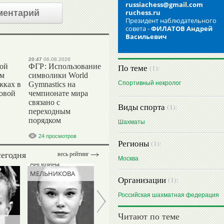
russiachess@gmail.com
ментарий
ruchess.ru
Президент наблюдательного
совета -
ФИЛАТОВ Андрей
Васильевич
20:47
06.08.2026
вой
ФГР: Использование
По теме
(1):
ом
символики World
Спортивный некролог
жках в
Gymnastics на
ровой
чемпионате мира
связано с
Виды спорта
(1):
переходным
порядком
Шахматы
24 просмотров
Регионы
(1):
сегодня
весь рейтинг
Москва
Ангелина
МЕЛЬНИКОВА
Организации
(1):
Российская шахматная федерация
Читают по теме
Николай