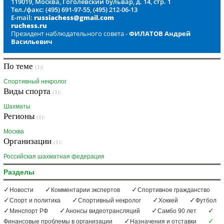
119019, Москва, Гоголевский бульвар, д. 14, стр. 1
Тел./факс: (495) 691-97-55, (495) 212-06-13
E-mail:
russiachess@gmail.com
ruchess.ru
Президент наблюдательного совета -
ФИЛАТОВ Андрей
Васильевич
По теме
(1):
Спортивный некролог
Виды спорта
(1):
Шахматы
Регионы
(1):
Москва
Организации
(1):
Российская шахматная федерация
Разделы
Новости
Комментарии экспертов
Спортивное гражданство
Спорт и политика
Спортивный некролог
Хоккей
Футбол
Минспорт РФ
Анонсы видеотрансляций
Самбо 90 лет
Финансовые проблемы в организации
Назначения и отставки