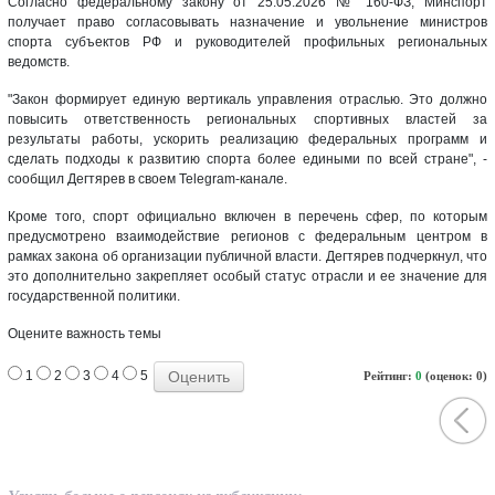
Согласно федеральному закону от 25.05.2026 № 160-ФЗ, Минспорт
получает право согласовывать назначение и увольнение министров
спорта субъектов РФ и руководителей профильных региональных
ведомств.
"Закон формирует единую вертикаль управления отраслью. Это должно
повысить ответственность региональных спортивных властей за
результаты работы, ускорить реализацию федеральных программ и
сделать подходы к развитию спорта более едиными по всей стране", -
сообщил Дегтярев в своем Telegram-канале.
Кроме того, спорт официально включен в перечень сфер, по которым
предусмотрено взаимодействие регионов с федеральным центром в
рамках закона об организации публичной власти. Дегтярев подчеркнул, что
это дополнительно закрепляет особый статус отрасли и ее значение для
государственной политики.
Оцените важность темы
1
2
3
4
5
Рейтинг:
0
(оценок: 0)