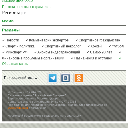
Лыжное двоеборье
Прыжки на лыжах с трамплина
Регионы
(1):
Москва
Разделы
Новости
Комментарии экспертов
Спортивное гражданство
Спорт и политика
Спортивный некролог
Хоккей
Футбол
Минспорт РФ
Анонсы видеотрансляций
Самбо 90 лет
Финансовые проблемы в организации
Назначения и отставки
Обратная связь
Присоединяйтесь →
©
Стадион ®, 1998-2026
Сетевое издание "Российский Стадион"
Зарегистрировано в Роскомнадзоре
Свидетельство о регистрации Эл № ФС77-65333
При полном или частичном использовании материалов гиперссылка на
www.stadium.ru
обязательна
Настоящий ресурс может содержать материалы 16+