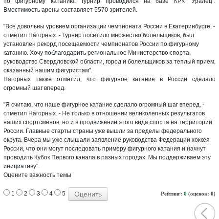
по фигурному катанию. Турнир проводился на базе КРК "Уралец".
Вместимость арены составляет 5570 зрителей.
"Все довольны уровнем организации чемпионата России в Екатеринбурге, -
отметил Нагорных. - Турнир посетило множество болельщиков, был
установлен рекорд посещаемости чемпионатов России по фигурному
катанию. Хочу поблагодарить региональное Министерство спорта,
руководство Свердловской области, город и болельщиков за теплый прием,
оказанный нашим фигуристам".
Нагорных также отметил, что фигурное катание в России сделало
огромный шаг вперед.
"Я считаю, что наше фигурное катание сделало огромный шаг вперед, -
отметил Нагорных. - Не только в отношении великолепных результатов
наших спортсменов, но и в продвижении этого вида спорта на территории
России. Главные старты страны уже вышли за пределы федерального
округа. Вчера мы уже слышали заявление руководства Федерации хоккея
России, что они могут последовать примеру фигурного катания и начнут
проводить Кубок Первого канала в разных городах. Мы поддерживаем эту
инициативу".
Оцените важность темы
1
2
3
4
5
Рейтинг:
0
(оценок: 0)