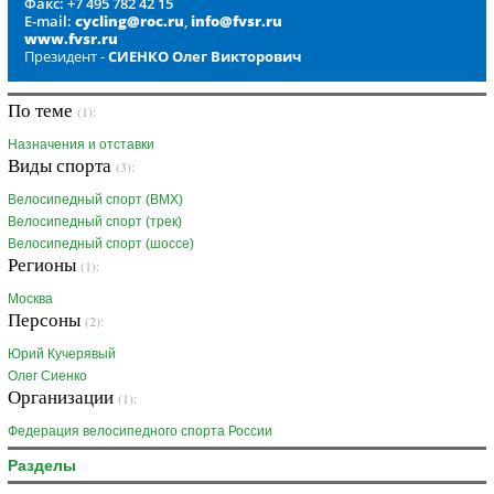
Факс: +7 495 782 42 15
E-mail:
cycling@roc.ru
,
info@fvsr.ru
www.fvsr.ru
Президент -
СИЕНКО Олег Викторович
По теме
(1):
Назначения и отставки
Виды спорта
(3):
Велосипедный спорт (BMX)
Велосипедный спорт (трек)
Велосипедный спорт (шоссе)
Регионы
(1):
Москва
Персоны
(2):
Юрий Кучерявый
Олег Сиенко
Организации
(1):
Федерация велосипедного спорта России
Разделы