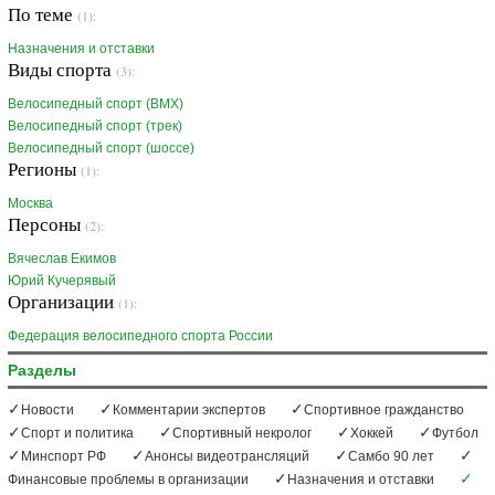
По теме
(1):
Назначения и отставки
Виды спорта
(3):
Велосипедный спорт (BMX)
Велосипедный спорт (трек)
Велосипедный спорт (шоссе)
Регионы
(1):
Москва
Персоны
(2):
Вячеслав Екимов
Юрий Кучерявый
Организации
(1):
Федерация велосипедного спорта России
Разделы
Новости
Комментарии экспертов
Спортивное гражданство
Спорт и политика
Спортивный некролог
Хоккей
Футбол
Минспорт РФ
Анонсы видеотрансляций
Самбо 90 лет
Финансовые проблемы в организации
Назначения и отставки