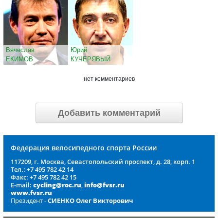
Вячеслав
Юрий
ЕКИМОВ
КУЧЕРЯВЫЙ
нет комментариев
Добавить комментарий
Федерация велосипедного спорта России
117209, г. Москва, Севастопольский проспект, д. 28, корп. 1
Тел.: +7 495 782 42 14
Факс: +7 495 782 42 15
E-mail:
cycling@roc.ru
,
info@fvsr.ru
www.fvsr.ru
Президент -
СИЕНКО Олег Викторович