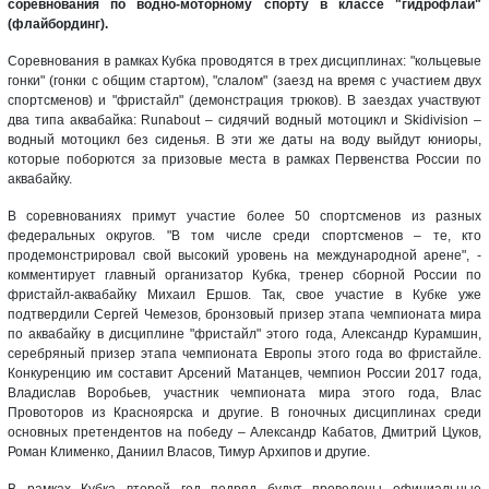
соревнования по водно-моторному спорту в классе "гидрофлай"
(флайбординг).
Соревнования в рамках Кубка проводятся в трех дисциплинах: "кольцевые
гонки" (гонки с общим стартом), "слалом" (заезд на время с участием двух
спортсменов) и "фристайл" (демонстрация трюков). В заездах участвуют
два типа аквабайка: Runabout – сидячий водный мотоцикл и Skidivision –
водный мотоцикл без сиденья. В эти же даты на воду выйдут юниоры,
которые поборются за призовые места в рамках Первенства России по
аквабайку.
В соревнованиях примут участие более 50 спортсменов из разных
федеральных округов. "В том числе среди спортсменов – те, кто
продемонстрировал свой высокий уровень на международной арене", -
комментирует главный организатор Кубка, тренер сборной России по
фристайл-аквабайку Михаил Ершов. Так, свое участие в Кубке уже
подтвердили Сергей Чемезов, бронзовый призер этапа чемпионата мира
по аквабайку в дисциплине "фристайл" этого года, Александр Курамшин,
серебряный призер этапа чемпионата Европы этого года во фристайле.
Конкуренцию им составит Арсений Матанцев, чемпион России 2017 года,
Владислав Воробьев, участник чемпионата мира этого года, Влас
Провоторов из Красноярска и другие. В гоночных дисциплинах среди
основных претендентов на победу – Александр Кабатов, Дмитрий Цуков,
Роман Клименко, Даниил Власов, Тимур Архипов и другие.
В рамках Кубка второй год подряд будут проведены официальные