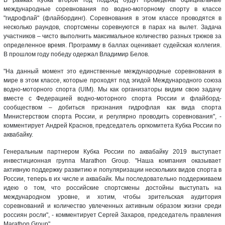
международные соревнования по водно-моторному спорту в классе
"гидрофлай" (флайбординг). Соревнования в этом классе проводятся в
несколько раундов, спортсмены соревнуются в парах на вылет. Задача
участников – чисто выполнить максимальное количество разных трюков за
определенное время. Программу в баллах оценивает судейская коллегия.
В прошлом году победу одержал Владимир Белов.
"На данный момент это единственные международные соревнования в
мире в этом классе, которые проходят под эгидой Международного союза
водно-моторного спорта (UIM). Мы как организаторы видим свою задачу
вместе с Федерацией водно-моторного спорта России и флайборд-
сообществом – добиться признания гидрофлая как вида спорта
Министерством спорта России, и регулярно проводить соревнования", -
комментирует Андрей Краснов, председатель оргкомитета Кубка России по
аквабайку.
Генеральным партнером Кубка России по аквабайку 2019 выступает
инвестиционная группа Marathon Group. "Наша компания оказывает
активную поддержку развитию и популяризации нескольких видов спорта в
России, теперь в их числе и аквабайк. Мы последовательно поддерживаем
идею о том, что российские спортсмены достойны выступать на
международном уровне, и хотим, чтобы зрительская аудитория
соревнований и количество увлеченных активным образом жизни среди
россиян росли", - комментирует Сергей Захаров, председатель правления
Marathon Group".