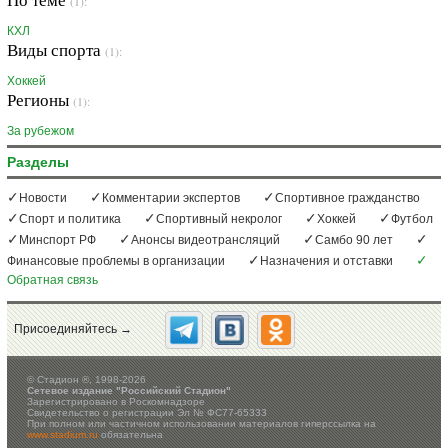
(1):
КХЛ
Виды спорта
(1):
Хоккей
Регионы
(1):
За рубежом
Разделы
Новости
Комментарии экспертов
Спортивное гражданство
Спорт и политика
Спортивный некролог
Хоккей
Футбол
Минспорт РФ
Анонсы видеотрансляций
Самбо 90 лет
Финансовые проблемы в организации
Назначения и отставки
Обратная связь
Присоединяйтесь →
©
Стадион ®, 1998-2026
Сетевое издание "Российский Стадион"
Зарегистрировано в Роскомнадзоре
Свидетельство о регистрации Эл № ФС77-65333
При полном или частичном использовании материалов гиперссылка на
www.stadium.ru
обязательна