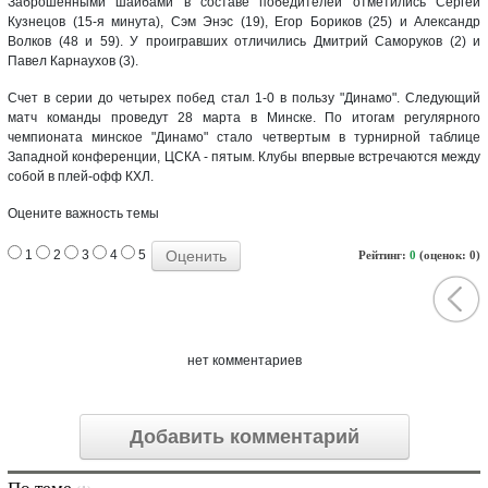
Заброшенными шайбами в составе победителей отметились Сергей
Кузнецов (15-я минута), Сэм Энэс (19), Егор Бориков (25) и Александр
Волков (48 и 59). У проигравших отличились Дмитрий Саморуков (2) и
Павел Карнаухов (3).
Счет в серии до четырех побед стал 1-0 в пользу "Динамо". Следующий
матч команды проведут 28 марта в Минске. По итогам регулярного
чемпионата минское "Динамо" стало четвертым в турнирной таблице
Западной конференции, ЦСКА - пятым. Клубы впервые встречаются между
собой в плей-офф КХЛ.
Оцените важность темы
1
2
3
4
5
Рейтинг:
0
(оценок: 0)
нет комментариев
Добавить комментарий
По теме