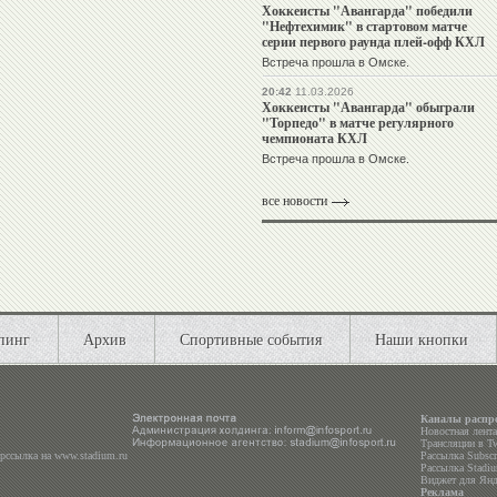
Хоккеисты "Авангарда" победили
"Нефтехимик" в стартовом матче
серии первого раунда плей-офф КХЛ
Встреча прошла в Омске.
20:42
11.03.2026
Хоккеисты "Авангарда" обыграли
"Торпедо" в матче регулярного
чемпионата КХЛ
Встреча прошла в Омске.
все новости
пинг
Архив
Спортивные события
Наши кнопки
Каналы распр
Новостная лент
Трансляции в
Tw
ерссылка на
www.stadium.ru
Рассылка Subscri
Рассылка Stadiu
Виджет для Янд
Реклама