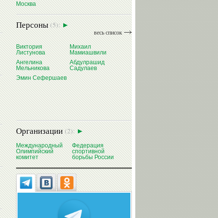
Москва
Персоны
(5):
весь список
Виктория
Михаил
Листунова
Мамиашвили
Ангелина
Абдулрашид
Мельникова
Садулаев
Эмин Сефершаев
Организации
(2):
Международный
Федерация
Олимпийский
спортивной
комитет
борьбы России