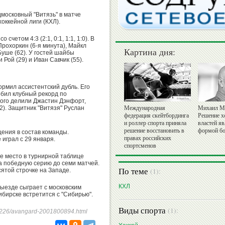
дмосковный "Витязь" в матче
оккейной лиги (КХЛ).
четом 4:3 (2:1, 0:1, 1:1, 1:0). В
рохоркин (6-я минута), Майкл
Картина дня:
Буше (62). У гостей шайбы
Рой (29) и Иван Савчик (55).
рмил ассистентский дубль. Его
обил клубный рекорд по
того делили Джастин Дэнфорт,
2). Защитник "Витязя" Руслан
Международная
Михаил М
федерация скейтбординга
Решение х
и роллер спорта приняла
властей я
решение восстановить в
формой бо
ения в состав команды.
правах российских
играл с 29 января.
спортсменов
ое место в турнирной таблице
 победную серию до семи матчей.
По теме
(1):
сятой строчке на Западе.
КХЛ
выезде сыграет с московским
ибирске встретится с "Сибирью".
Виды спорта
(1):
250226/avangard-2001800894.html