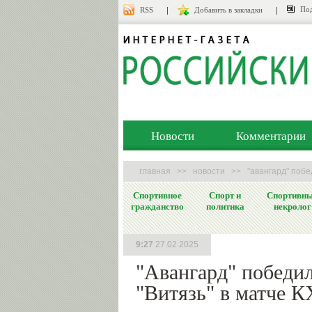
Под
RSS
Добавить в закладки
Новости
Комментарии
главная
>>
новости
>>
"авангард" побе
Спортивное
Спорт и
Спортивн
гражданство
политика
некролог
9:27
27.02.2025
"Авангард" победи
"Витязь" в матче 