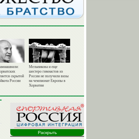
амиашвили:
Мельникова и еще
орватских
шестеро гимнастов из
вляется скрытой
России не получили визы
йкота России
на чемпионат Европы в
Хорватии
Раскрыть