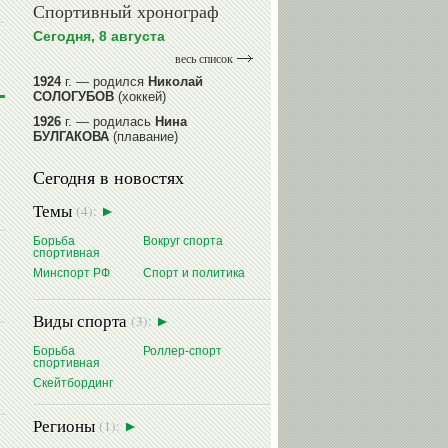
Спортивный хронограф
Сегодня, 8 августа
весь список
1924
г. — родился
Николай
СОЛОГУБОВ
(хоккей)
1926
г. — родилась
Нина
БУЛГАКОВА
(плавание)
1941
г. — родилась
Равиля
Сегодня в новостях
ПРОКОПЕНКО (САЛИМОВА)
(баскетбол)
Темы
(4):
1964
г. — родился
Николай
ЖУРАВСКИЙ
(гребля на байдарках
Борьба
Вокруг спорта
и каноэ)
спортивная
1964
г. — родился
Юрий ХМЫЛЕВ
Минспорт РФ
Спорт и политика
(хоккей)
читать далее
Виды спорта
(3):
Борьба
Роллер-спорт
спортивная
Скейтбординг
Регионы
(1):