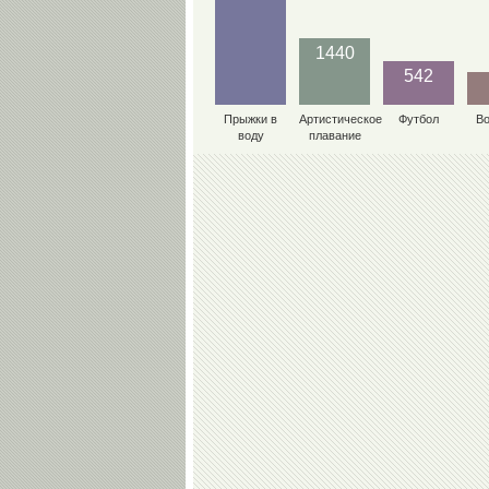
1440
542
Прыжки в
Артистическое
Футбол
В
воду
плавание