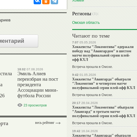
Хоккей
Регионы
(1):
ариев
Омская область
Читают по теме
ментарий
7:07
05.05.2026
Хоккеисты "Локомотива" одержали
победу над "Авангардом" в шестом
матче полуфинальной серии плей-
офф КХЛ
Встреча прошла в Омске.
18:02
07.08.2026
стила
Эмиль Алиев
9:42
01.05.2026
переизбран на пост
Хоккеисты "Авангарда" обыграли
"Локомотив" в четвертом матче
на
президента
полуфинальной серии плей-офф КХЛ
Ассоциации мини-
26
футбола России
Встреча прошла в Омске.
20:17
28.04.2026
23 просмотров
Хоккеисты "Локомотива" обыграли
"Авангард" в третьем матче
полуфинальной серии плей-офф КХЛ
орта
весь рейтинг
Встреча прошла в Омске.
19:42
16.04.2026
Хоккеисты "Авангарда" обыграли