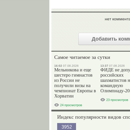
нет коммент
Добавить ком
Самое читаемое за сутки
16:02
07.08.2026
13:37
07.08.2026
Мельникова и еще
ФИДЕ не допу
шестеро гимнастов
российских
из России не
шахматистов 
получили визы на
командную
чемпионат Европы в
Олимпиаду-20
Хорватии
23 просмотров
24 просмотров
Индекс популярности видов сп
3952