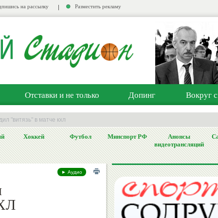
пишись на рассылку
Разместить рекламу
Отставки и не только
Допинг
Вокруг с
дил "витязь" в матче кхл
ый
Хоккей
Футбол
Минспорт РФ
Анонсы
Са
видеотрансляций
► Аудио
л
КХЛ