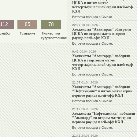
ЦСКА в пятом матче
четвертьфинальной серии плей-офф
КХЛ
Встреча прошла в Омске.
112
85
78
22:27
10.04.2026
Хоккеисты "Авангарда" обыграли
ЦСКА во втором матче второго
олейбол
Плавание
Гимнастика
раунда плей-офф КХЛ
художественная
Встреча прошла в Омске.
9:42
09.04.2026
Хоккеисты "Авангарда" победили
ЦСКА в стартовом матче
четвертьфинальной серии плей-офф
КХЛ
Встреча прошла в Омске.
21:07
01.04.2026
Хоккеисты "Авангарда" победили
"Нефтехимик" в пятом матче серии
первого раунда плей-офф КХЛ
Встреча прошла в Омске.
21:12
26.03.2026
Хоккеисты "Нефтехимика" победили
"Авангард" во втором матче серии
первого раунда плей-офф КХЛ
Встреча прошла в Омске.
21:42
24.03.2026