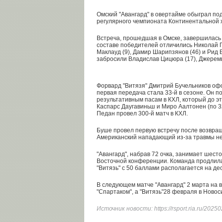
Омский "Авангард" в овертайме обыграл по
регулярного чемпионата Континентальной х
Встреча, прошедшая в Омске, завершилась со с
составе победителей отличились Николай П
Маклауд (9), Дамир Шарипзянов (46) и Рид 
забросили Владислав Цицюра (17), Джереми 
Форвард "Витязя" Дмитрий Бучельников офо
первая передача стала 33-й в сезоне. Он п
результативным пасам в КХЛ, который до э
Каспарс Даугавиньш и Миро Аалтонен (по 3
Педан провел 300-й матч в КХЛ.
Буше провел первую встречу после возвращ
Американский нападающий из-за травмы не 
"Авангард", набрав 72 очка, занимает шест
Восточной конференции. Команда продлила
"Витязь" с 50 баллами располагается на де
В следующем матче "Авангард" 2 марта на 
"Спартаком", а "Витязь"28 февраля в Новос
Источник новости:
https://rsport.ria.ru/20