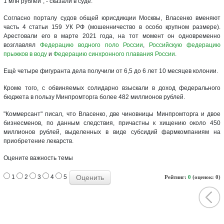
1 млн рублей", - сказали в суде.
Согласно порталу судов общей юрисдикции Москвы, Власенко вменяют
часть 4 статьи 159 УК РФ (мошенничество в особо крупном размере).
Арестовали его в марте 2021 года, на тот момент он одновременно
возглавлял
Федерацию водного поло России
,
Российскую федерацию
прыжков в воду
и
Федерацию синхронного плавания России
.
Ещё четыре фигуранта дела получили от 6,5 до 6 лет 10 месяцев колонии.
Кроме того, с обвиняемых солидарно взыскали в доход федерального
бюджета в пользу Минпромторга более 482 миллионов рублей.
"Коммерсант" писал, что Власенко, две чиновницы Минпромторга и двое
бизнесменов, по данным следствия, причастны к хищению около 450
миллионов рублей, выделенных в виде субсидий фармкомпаниям на
приобретение лекарств.
Оцените важность темы
1
2
3
4
5
Рейтинг:
0
(оценок: 0)