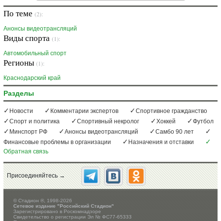
По теме
(2):
Анонсы видеотрансляций
Виды спорта
(1):
Автомобильный спорт
Регионы
(1):
Краснодарский край
Разделы
Новости
Комментарии экспертов
Спортивное гражданство
Спорт и политика
Спортивный некролог
Хоккей
Футбол
Минспорт РФ
Анонсы видеотрансляций
Самбо 90 лет
Финансовые проблемы в организации
Назначения и отставки
Обратная связь
Присоединяйтесь →
©
Стадион ®, 1998-2026
Сетевое издание "Российский Стадион"
Зарегистрировано в Роскомнадзоре
Свидетельство о регистрации Эл № ФС77-65333