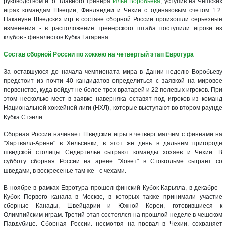
руководством и. о. главного тренера
Ильи Воробьева
, уступив на Чешских
играх командам Швеции, Финляндии и Чехии с одинаковым счетом 1:2.
Накануне Шведских игр в составе сборной России произошли серьезные
изменения - в расположение тренерского штаба поступили игроки из
клубов - финалистов Кубка Гагарина.
Состав сборной России по хоккею на четвертый этап Евротура
За оставшуюся до начала чемпионата мира в Дании неделю Воробьеву
предстоит из почти 40 кандидатов определиться с заявкой на мировое
первенство, куда войдут не более трех вратарей и 22 полевых игроков. При
этом несколько мест в заявке наверняка оставят под игроков из команд
Национальной хоккейной лиги (НХЛ), которые выступают во втором раунде
Кубка Стэнли.
Сборная России начинает Шведские игры в четверг матчем с финнами на
"Хартвалл-Арене" в Хельсинки, в этот же день в дальнем пригороде
шведской столицы Сёдертелье сыграют команды хозяев и Чехии. В
субботу сборная России на арене "Ховет" в Стокгольме сыграет со
шведами, в воскресенье там же - с чехами.
В ноябре в рамках Евротура прошел финский Кубок Карьяла, в декабре -
Кубок Первого канала в Москве, в которых также принимали участие
сборные Канады, Швейцарии и Южной Кореи, готовившиеся к
Олимпийским играм. Третий этап состоялся на прошлой неделе в чешском
Пардубице. Сборная России, несмотря на провал в Чехии, сохраняет