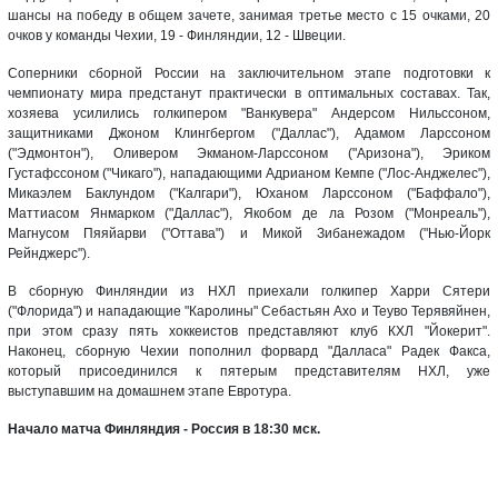
шансы на победу в общем зачете, занимая третье место с 15 очками, 20
очков у команды Чехии, 19 - Финляндии, 12 - Швеции.
Соперники сборной России на заключительном этапе подготовки к
чемпионату мира предстанут практически в оптимальных составах. Так,
хозяева усилились голкипером "Ванкувера" Андерсом Нильссоном,
защитниками Джоном Клингбергом ("Даллас"), Адамом Ларссоном
("Эдмонтон"), Оливером Экманом-Ларссоном ("Аризона"), Эриком
Густафссоном ("Чикаго"), нападающими Адрианом Кемпе ("Лос-Анджелес"),
Микаэлем Баклундом ("Калгари"), Юханом Ларссоном ("Баффало"),
Маттиасом Янмарком ("Даллас"), Якобом де ла Розом ("Монреаль"),
Магнусом Пяяйарви ("Оттава") и Микой Зибанежадом ("Нью-Йорк
Рейнджерс").
В сборную Финляндии из НХЛ приехали голкипер Харри Сятери
("Флорида") и нападающие "Каролины" Себастьян Ахо и Теуво Терявяйнен,
при этом сразу пять хоккеистов представляют клуб КХЛ "Йокерит".
Наконец, сборную Чехии пополнил форвард "Далласа" Радек Факса,
который присоединился к пятерым представителям НХЛ, уже
выступавшим на домашнем этапе Евротура.
Начало матча Финляндия - Россия в 18:30 мск.