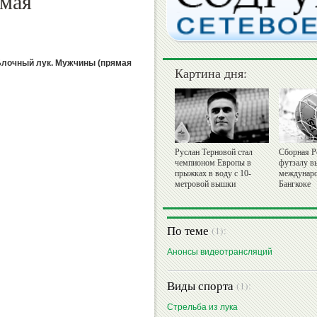
ямая
 Блочный лук. Мужчины (прямая
Картина дня:
Руслан Терновой стал
Сборная Р
чемпионом Европы в
футзалу в
прыжках в воду с 10-
междунаро
метровой вышки
Бангкоке
По теме
(1):
Анонсы видеотрансляций
Виды спорта
(1):
Стрельба из лука