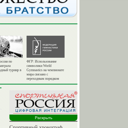
оссии по
ФГР: Использование
ыиграла
символики World
дный турнир в
Gymnastics на чемпионате
мира связано с
переходным порядком
Раскрыть
Спортивный хронограф