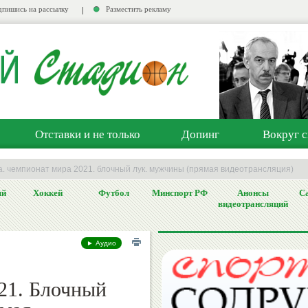
пишись на рассылку
Разместить рекламу
Отставки и не только
Допинг
Вокруг с
а. чемпионат мира 2021. блочный лук. мужчины (прямая видеотрансляция)
ый
Хоккей
Футбол
Минспорт РФ
Анонсы
Са
видеотрансляций
► Аудио
21. Блочный