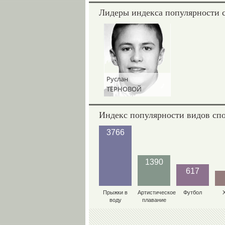
Лидеры индекса популярности 
Руслан
ТЕРНОВОЙ
Индекс популярности видов сп
3766
1390
617
Прыжки в
Артистическое
Футбол
воду
плавание