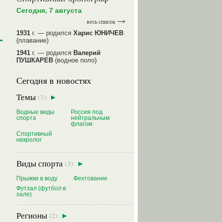
Сегодня, 7 августа
весь список
1931
г. — родился
Харис ЮНИЧЕВ
(плавание)
1941
г. — родился
Валерий
ПУШКАРЕВ
(водное поло)
1947
г. — родился
Валерий
Сегодня в новостях
ИЛЬИНЫХ
(гимнастика спортивная)
1954
г. — родился
Валерий
Темы
(3):
ГАЗЗАЕВ
(футбол)
1956
Водные виды
г. — родился
Россия под
Владимир
спорта
нейтральным
РЫБАКОВ
(легкая атлетика)
флагом
Спортивный
читать далее
некролог
Виды спорта
(3):
Прыжки в воду
Фехтование
Футзал (футбол в
зале)
Регионы
(2):