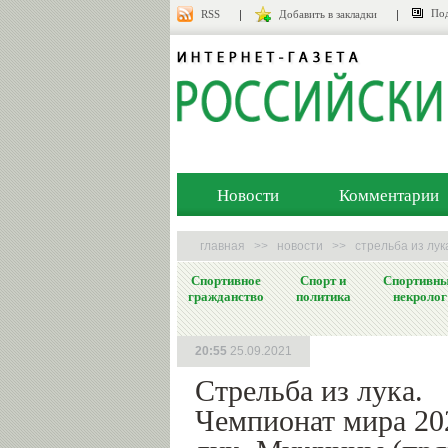
Под
RSS
Добавить в закладки
Новости
Комментарии
главная
>>
новости
>>
стрельба из лук
Спортивное
Спорт и
Спортивн
гражданство
политика
некролог
20:55
25.09.2021
Стрельба из лука.
Чемпионат мира 20