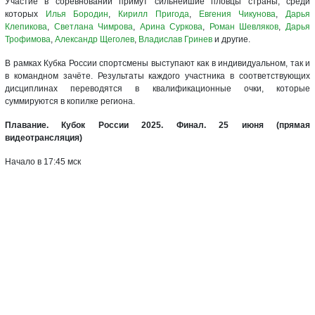
Участие в соревновании примут сильнейшие пловцы страны, среди
которых
Илья Бородин
,
Кирилл Пригода
,
Евгения Чикунова
,
Дарья
Клепикова
,
Светлана Чимрова
,
Арина Суркова
,
Роман Шевляков
,
Дарья
Трофимова
,
Александр Щеголев
,
Владислав Гринев
и другие.
В рамках Кубка России спортсмены выступают как в индивидуальном, так и
в командном зачёте. Результаты каждого участника в соответствующих
дисциплинах переводятся в квалификационные очки, которые
суммируются в копилке региона.
Плавание. Кубок России 2025. Финал. 25 июня (прямая
видеотрансляция)
Начало в 17:45 мск