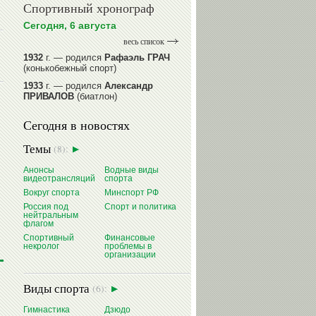
Спортивный хронограф
Сегодня, 6 августа
весь список
1932
г. — родился
Рафаэль ГРАЧ
(конькобежный спорт)
1933
г. — родился
Александр
ПРИВАЛОВ
(биатлон)
1939
г. — родился
Анатолий
Сегодня в новостях
ИОНОВ
(хоккей)
1939
г. — родился
Анатолий
Темы
(8):
ЦАРИК
(борьба вольная)
1946
Анонсы
г. — родился
Виктор
Водные виды
видеотрансляций
спорта
БАЖЕНОВ
(фехтование)
Вокруг спорта
Минспорт РФ
читать далее
Россия под
Спорт и политика
нейтральным
флагом
Спортивный
Финансовые
некролог
проблемы в
организации
Виды спорта
(6):
Гимнастика
Дзюдо