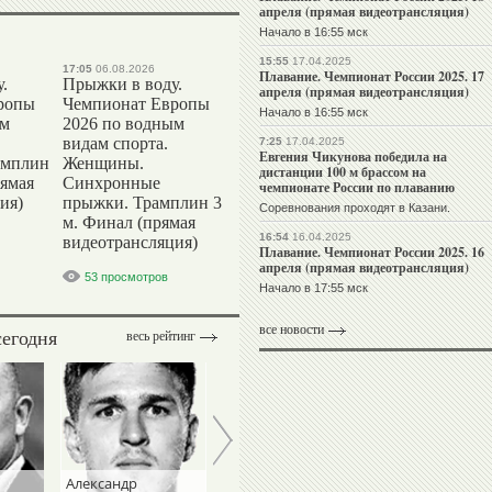
апреля (прямая видеотрансляция)
Начало в 16:55 мск
15:55
17.04.2025
17:05
06.08.2026
Плавание. Чемпионат России 2025. 17
.
Прыжки в воду.
апреля (прямая видеотрансляция)
ропы
Чемпионат Европы
Начало в 16:55 мск
ым
2026 по водным
видам спорта.
7:25
17.04.2025
Евгения Чикунова победила на
амплин
Женщины.
дистанции 100 м брассом на
рямая
Синхронные
чемпионате России по плаванию
ия)
прыжки. Трамплин 3
Соревнования проходят в Казани.
м. Финал (прямая
16:54
16.04.2025
видеотрансляция)
Плавание. Чемпионат России 2025. 16
апреля (прямая видеотрансляция)
53 просмотров
Начало в 17:55 мск
все новости
сегодня
весь рейтинг
Александр
Андрей
Игорь