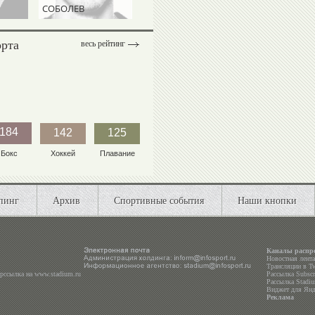
СОБОЛЕВ
ТАЛАЛАЕВ
ДИВЕЕВ
орта
весь рейтинг
184
142
125
Бокс
Хоккей
Плавание
пинг
Архив
Спортивные события
Наши кнопки
Каналы распр
Новостная лент
Трансляции в
Tw
ерссылка на
www.stadium.ru
Рассылка Subscri
Рассылка Stadiu
Виджет для Янд
Реклама