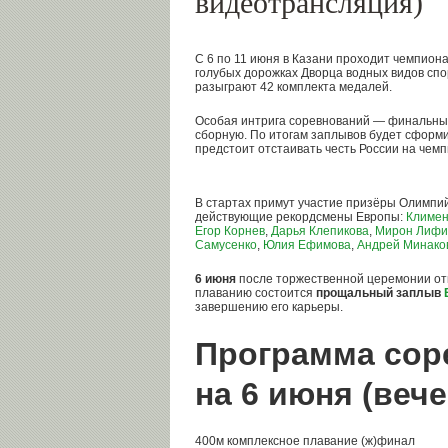
видеотрансляция)
С 6 по 11 июня в Казани проходит чемпион
голубых дорожках Дворца водных видов сп
разыграют 42 комплекта медалей.
Особая интрига соревнований — финальны
сборную. По итогам заплывов будет сформ
предстоит отстаивать честь России на чем
В стартах примут участие призёры Олимпий
действующие рекордсмены Европы:
Климен
Егор Корнев
,
Дарья Клепикова
,
Мирон Лифи
Самусенко
,
Юлия Ефимова
,
Андрей Минако
6 июня
после торжественной церемонии от
плаванию состоится
прощальный заплыв
завершению его карьеры.
Программа сор
на 6 июня (вече
400м комплексное плавание (ж)финал