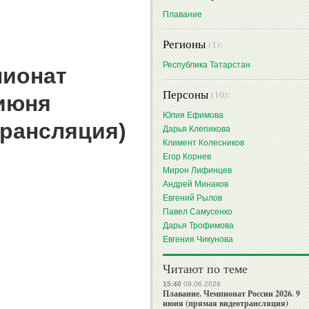
Плавание
Регионы
(1):
Республика Татарстан
пионат
Персоны
(10):
 июня
Юлия Ефимова
трансляция)
Дарья Клепикова
Климент Колесников
Егор Корнев
Мирон Лифинцев
Андрей Минаков
Евгений Рылов
Павел Самусенко
Дарья Трофимова
Евгения Чикунова
Читают по теме
15:40
09.06.2026
Плавание. Чемпионат России 2026. 9
июня (прямая видеотрансляция)