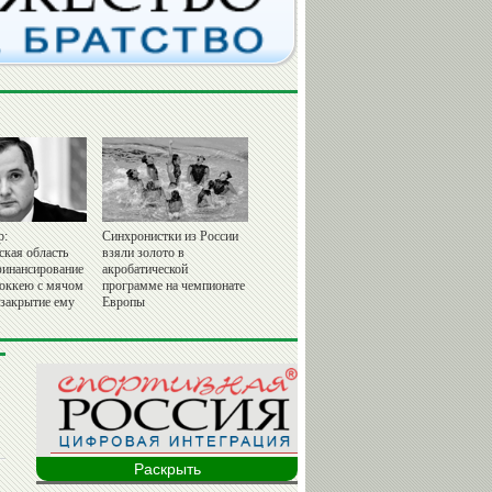
р:
Синхронистки из России
ская область
взяли золото в
финансирование
акробатической
хоккею с мячом
программе на чемпионате
 закрытие ему
Европы
Раскрыть