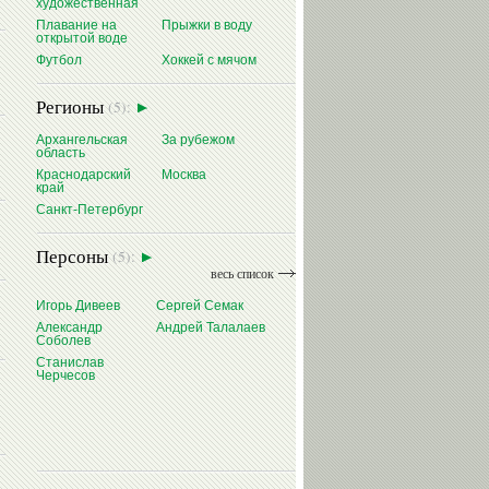
художественная
Плавание на
Прыжки в воду
открытой воде
Футбол
Хоккей с мячом
Регионы
(5):
Архангельская
За рубежом
область
Краснодарский
Москва
край
Санкт-Петербург
Андрей
Евгений
Павел
Персоны
(5):
МИНАКОВ
РЫЛОВ
САМУСЕНКО
весь список
Игорь Дивеев
Сергей Семак
Александр
Андрей Талалаев
Соболев
Станислав
Черчесов