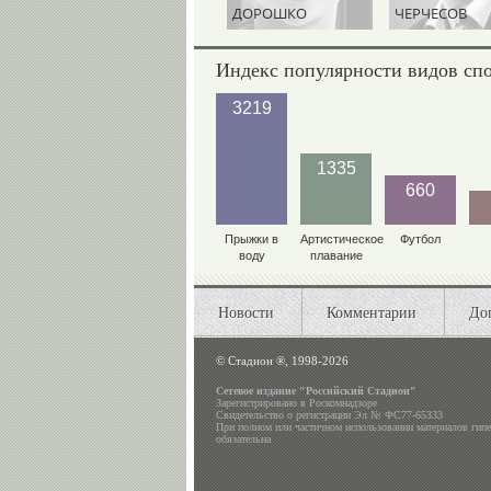
ДОРОШКО
ЧЕРЧЕСОВ
Индекс популярности видов сп
3219
1335
660
Прыжки в
Артистическое
Футбол
воду
плавание
Новости
Комментарии
До
©
Стадион ®, 1998-2026
Сетевое издание "Российский Стадион"
Зарегистрировано в Роскомнадзоре
Свидетельство о регистрации Эл № ФС77-65333
При полном или частичном использовании материалов гип
обязательна