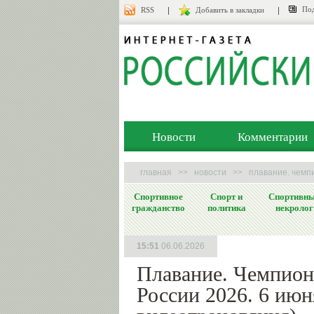
Под
RSS
Добавить в закладки
Новости
Комментарии
главная
>>
новости
>>
плавание. чемп
Спортивное
Спорт и
Спортивн
гражданство
политика
некролог
15:51
06.06.2026
Плавание. Чемпион
России 2026. 6 июн