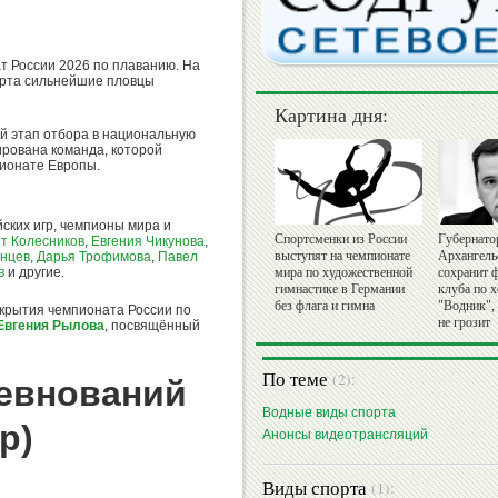
ат России 2026 по плаванию. На
орта сильнейшие пловцы
Картина дня:
й этап отбора в национальную
ирована команда, которой
пионате Европы.
ских игр, чемпионы мира и
Спортсменки из России
Губернато
т Колесников
,
Евгения Чикунова
,
выступят на чемпионате
Архангель
нцев
,
Дарья Трофимова
,
Павел
в
и другие.
мира по художественной
сохранит 
гимнастике в Германии
клуба по 
без флага и гимна
"Водник",
крытия чемпионата России по
не грозит
Евгения Рылова
, посвящённый
По теме
(2):
евнований
Водные виды спорта
р)
Анонсы видеотрансляций
Виды спорта
(1):