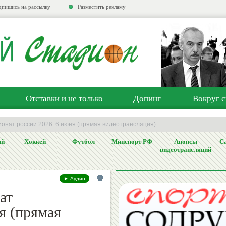
пишись на рассылку
Разместить рекламу
Отставки и не только
Допинг
Вокруг с
ионат россии 2026. 6 июня (прямая видеотрансляция)
ый
Хоккей
Футбол
Минспорт РФ
Анонсы
Са
видеотрансляций
► Аудио
ат
я (прямая