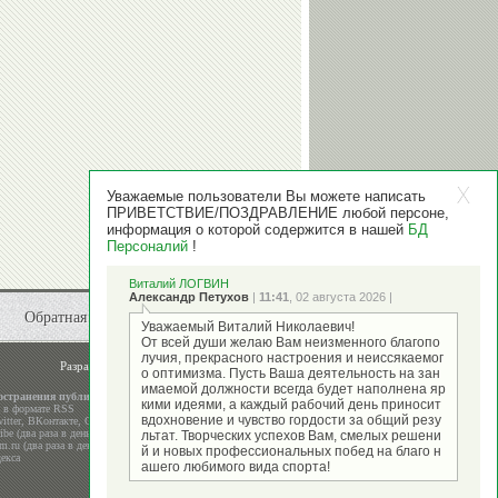
СЕМАК
Уважаемые пользователи Вы можете написать
ПРИВЕТСТВИЕ/ПОЗДРАВЛЕНИЕ любой персоне,
информация о которой содержится в нашей
БД
Персоналий
!
Виталий ЛОГВИН
Александр Петухов
|
11:41
, 02 августа 2026 |
Обратная связь
Уважаемый Виталий Николаевич!
От всей души желаю Вам неизменного благопо
лучия, прекрасного настроения и неиссякаемог
Разработка и поддержка
ООО "Стадион"
о оптимизма. Пусть Ваша деятельность на зан
имаемой должности всегда будет наполнена яр
остранения публикаций
кими идеями, а каждый рабочий день приносит
а в формате RSS
вдохновение и чувство гордости за общий резу
itter
,
ВКонтакте
,
Google+
be (два раза в день)
льтат. Творческих успехов Вам, смелых решени
m.ru (два раза в день)
й и новых профессиональных побед на благо н
екса
ашего любимого вида спорта!