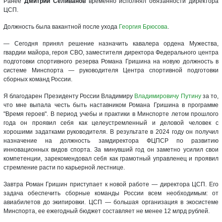
Ранее
Дмитрий Селиванов
временно исполнял обязанности директора
ЦСП.
Должность была вакантной после ухода
Георгия Брюсова
.
— Сегодня принял решение назначить кавалера ордена Мужества,
гвардии майора, героя СВО, заместителя директора Федерального центра
подготовки спортивного резерва Романа Гришина на новую должность в
системе Минспорта — руководителя Центра спортивной подготовки
сборных команд России.
Я благодарен Президенту России Владимиру
Владимировичу Путину
за то,
что мне выпала честь быть наставником Романа Гришина в программе
"Время героев". В период учебы и практики в Минспорте летом прошлого
года он проявил себя как целеустремленный и деловой человек с
хорошими задатками руководителя. В результате в 2024 году он получил
назначение на должность замдиректора ФЦПСР по развитию
инновационных видов спорта. За минувший год он заметно усилил свои
компетенции, зарекомендовал себя как грамотный управленец и проявил
стремление расти по карьерной лестнице.
Завтра Роман Гришин приступает к новой работе — директора ЦСП. Его
задача обеспечить сборные команды России всем необходимым: от
авиабилетов до экипировки. ЦСП — большая организация в экосистеме
Минспорта, ее ежегодный бюджет составляет не менее 12 млрд рублей.