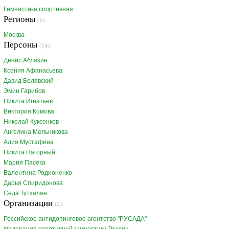
Гимнастика спортивная
Регионы
(1):
Москва
Персоны
(14):
Денис Аблязин
Ксения Афанасьева
Давид Белявский
Эмин Гарибов
Никита Игнатьев
Виктория Комова
Николай Куксенков
Ангелина Мельникова
Алия Мустафина
Никита Нагорный
Мария Пасека
Валентина Родионенко
Дарья Спиридонова
Седа Тутхалян
Организации
(2):
Российское антидопинговое агентство "РУСАДА"