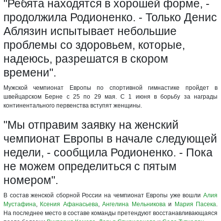
"Ребята находятся в хорошей форме, -
продолжила Родионенко. - Только Денис
Аблязин испытывает небольшие
проблемы со здоровьем, которые,
надеюсь, разрешатся в скором
времени".
Мужской чемпионат Европы по спортивной гимнастике пройдет в
швейцарском Берне с 25 по 29 мая. С 1 июня в борьбу за награды
континентального первенства вступят женщины.
"Мы отправим заявку на женский
чемпионат Европы в начале следующей
недели, - сообщила Родионенко. - Пока
не можем определиться с пятым
номером".
В состав женской сборной России на чемпионат Европы уже вошли
Алия
Мустафина
,
Ксения Афанасьева
,
Ангелина Мельникова
и
Мария Пасека
.
На последнее место в составе команды претендуют восстанавливающаяся