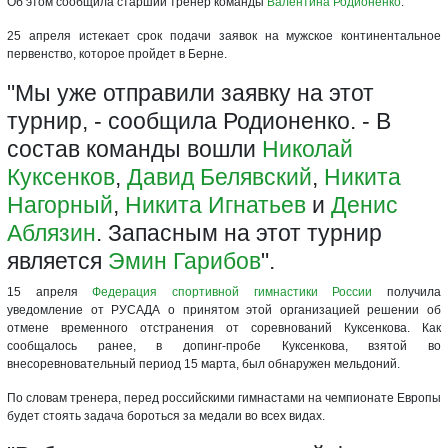
Об этом сообщила старший тренер команды
Валентина Родионенко
.
25 апреля истекает срок подачи заявок на мужское континентальное
первенство, которое пройдет в Берне.
"Мы уже отправили заявку на этот
турнир, - сообщила Родионенко. - В
состав команды вошли
Николай
Куксенков
,
Давид Белявский
,
Никита
Нагорный
,
Никита Игнатьев
и
Денис
Аблязин
. Запасным на этот турнир
является
Эмин Гарибов
".
15 апреля
Федерация спортивной гимнастики России
получила
уведомление от РУСАДА о принятом этой организацией решении об
отмене временного отстранения от соревнований Куксенкова. Как
сообщалось ранее, в допинг-пробе Куксенкова, взятой во
внесоревновательный период 15 марта, был обнаружен мельдоний.
По словам тренера, перед российскими гимнастами на чемпионате Европы
будет стоять задача бороться за медали во всех видах.