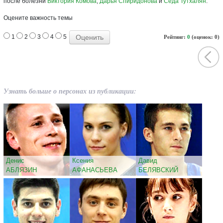
после болезни
Виктория Комова
,
Дарья Спиридонова
и
Седа Тутхалян
.
Оцените важность темы
1
2
3
4
5
Рейтинг:
0
(оценок: 0)
Узнать больше о персонах из публикации:
Денис
Ксения
Давид
АБЛЯЗИН
АФАНАСЬЕВА
БЕЛЯВСКИЙ