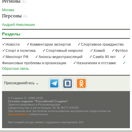
Регионы
(1):
Москва
Персоны
(1):
Андрей Николишин
Разделы
Новости
Комментарии экспертов
Спортивное гражданство
Спорт и политика
Спортивный некролог
Хоккей
Футбол
Минспорт РФ
Анонсы видеотрансляций
Самбо 90 лет
Финансовые проблемы в организации
Назначения и отставки
Обратная связь
Присоединяйтесь →
©
Стадион ®, 1998-2026
Сетевое издание "Российский Стадион"
Зарегистрировано в Роскомнадзоре
Свидетельство о регистрации Эл № ФС77-65333
При полном или частичном использовании материалов гиперссылка на
www.stadium.ru
обязательна
Настоящий ресурс может содержать материалы 16+