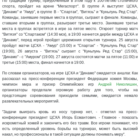
По традиции турнир, приуроченный в этом году к 100-летию столичного
спорта, пройдет на арене "Мегаспорт". В группе А выступят ЦСКА,
"Динамо" и "Амур", в группе B - "Спартак", "Витязь" и "Куньлунь Ред Стар".
Команды, занявшие первые места в группах, сыграют в финале. Команды,
ставшие вторыми в группах, разыграют третье место. Занявшие третье
места в группах встретятся в игре за пятое место. Откроет турнир матч
"Витязя" со "Спартаком" (14:30 мск), в 19:00 начнется дерби между ЦСКА и
"Динамо", перед игрой пройдет церемония открытия турнира. 25 августа
пройдут матчи ЦСКА - "Амур" (15:00) и "Спартак" - "Куньлунь Ред Стар"
(19:00), 26 августа - "Витязь" сыграет с "Куньлунь Ред Стар" (15:00),
"Динамо" - с "Амуром" (19:00). 27 августа состоятся матчи за пятое (11:00) и
третье (15:00) места, финал начнется в 19:00.
По словам организаторов, на игре ЦСКА и "Динамо" ожидается аншлаг. Как
рассказал на пресс-конференции президент Федерации хоккея Москвы,
чемпион мира и призер Олимпийских игр
Андрей Николишин
,
организаторы проделали огромную работу для того, чтобы на
предстоящие соревнования приходили семьями, ожидается немало
развлекательных мероприятий.
"Задачи выиграть кровь из носу турнир нет, - отметил на пресс-
конференции президент ЦСКА Игорь Есмантович. - Главное - показать
искрометный хоккей и закончить его без травм. Все игроки понимают, что
есть определенный уровень борьбы на турнирах, может быть высокий
накал, но профессионалы в такой ситуации должны понимать меру".