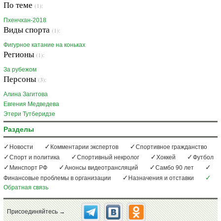
По теме
(1):
Пхенчхан-2018
Виды спорта
(1):
Фигурное катание на коньках
Регионы
(1):
За рубежом
Персоны
(3):
Алина Загитова
Евгения Медведева
Этери Тутберидзе
Разделы
Новости
Комментарии экспертов
Спортивное гражданство
Спорт и политика
Спортивный некролог
Хоккей
Футбол
Минспорт РФ
Анонсы видеотрансляций
Самбо 90 лет
Финансовые проблемы в организации
Назначения и отставки
Обратная связь
Присоединяйтесь →