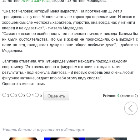
15-летняя
Алина Загитова
, второй - 18-летняя Медведева.
"Она тот человек, который меня вырастил. На протяжении 11 лет я
тренировалась у нее. Многие черты ее характера перешли мне. И некая в
хорошем смысле жесткость характера, упорство, она всегда нас учит идти
вперед и не сдаваться", - сказала Медведева.
"Самая главная ее особенность - ее не сломит ничего и никогда. Какими бы
ни были обстоятельства, что бы в жизни не происходило, она выходит с
нами на лед, вкладывает душу в наше общее любимое дело", - добавила
Медведева.
Загитова отметила, что Тутберидзе умеет находить подход к каждому
спортсмену. "Это очень ценно в фигурном катании, отсюда и такие
результаты, - подчеркнула Загитова. - В первую очередь она очень любит
фигурное катание, отдает всю себя этому виду спорта".
Оцените важность темы
1
2
3
4
5
Рейтинг:
0
(оценок: 0)
Узнать больше о персонах из публикации: