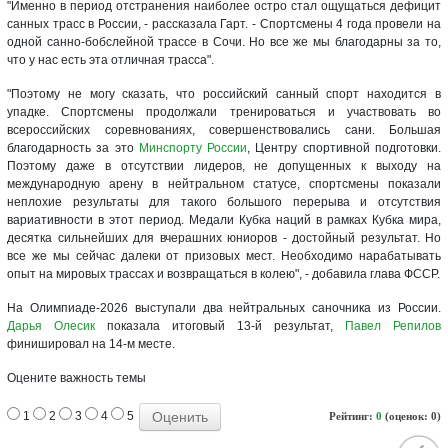
"Именно в период отстранения наиболее остро стал ощущаться дефицит
санных трасс в России, - рассказала Гарт. - Спортсмены 4 года провели на
одной санно-бобслейной трассе в Сочи. Но все же мы благодарны за то,
что у нас есть эта отличная трасса".
"Поэтому не могу сказать, что российский санный спорт находится в
упадке. Спортсмены продолжали тренироваться и участвовать во
всероссийских соревнованиях, совершенствовались сани. Большая
благодарность за это
Минспорту России
, Центру спортивной подготовки.
Поэтому даже в отсутствии лидеров, не допущенных к выходу на
международную арену в нейтральном статусе, спортсмены показали
неплохие результаты для такого большого перерыва и отсутствия
вариативности в этот период. Медали Кубка наций в рамках Кубка мира,
десятка сильнейших для вчерашних юниоров - достойный результат. Но
все же мы сейчас далеки от призовых мест. Необходимо нарабатывать
опыт на мировых трассах и возвращаться в колею", - добавила глава ФССР.
На Олимпиаде-2026 выступали два нейтральных саночника из России.
Дарья Олесик
показала итоговый 13-й результат,
Павел Репилов
финишировал на 14-м месте.
Оцените важность темы
1
2
3
4
5
Рейтинг:
0
(оценок: 0)