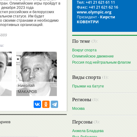
Тел: +41 21 621 61 11
стран. Олимпийские игры пройдут в
Факс: +41 21 621 62 16
8 декабря 2023 года
www.olympic.org
стил российских и белорусских
альном статусе. Им будет
Президент -
Кирсти
о своими странами и необходимо
КОВЕНТРИ
спортивных организаций.
65889
По теме
(3):
ии:
Вокруг спорта
Олимпийское движение
Россия под нейтральным флагом
Виды спорта
(1):
Николай
Прыжки на батуте
МАКАРОВ
Регионы
(1):
Москва
Персоны
(3):
ариев
Анжела Бладцева