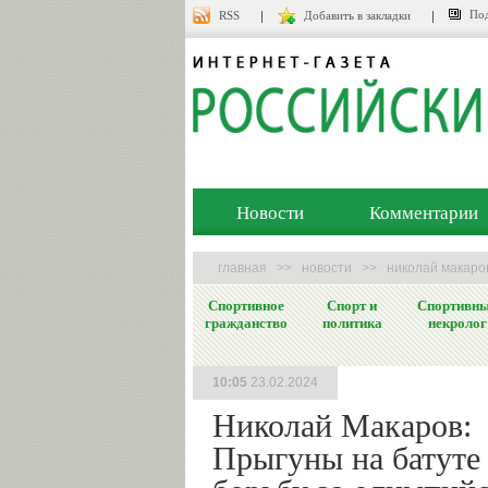
Под
RSS
Добавить в закладки
Новости
Комментарии
главная
>>
новости
>>
николай макаро
Спортивное
Спорт и
Спортивн
гражданство
политика
некролог
10:05
23.02.2024
Николай Макаров:
Прыгуны на батуте