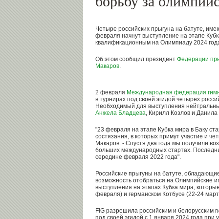
борьбу за олимпий
Четыре российских прыгуна на батуте, име
февраля начнут выступление на этапе Кубка
квалификационным на Олимпиаду 2024 год
Об этом сообщил президент
Федерации пры
Макаров
.
2 февраля
Международная федерация гим
в турнирах под своей эгидой четырех росси
Необходимый для выступления нейтральны
Анжела Бладцева
, Кирилл Козлов и Данила
"23 февраля на этапе Кубка мира в Баку с
состязания, в которых примут участие и че
Макаров. - Спустя два года мы получили во
больших международных стартах. Последний
середине февраля 2022 года".
Российские прыгуны на батуте, обладающи
возможность отобраться на Олимпийские иг
выступления на этапах Кубка мира, которые 
февраля) и германском Котбусе (22-24 март
FIG разрешила российским и белорусским г
под своей эгидой с 1 января 2024 года при