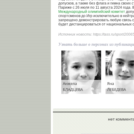
допусков, а также без флага и гимна своих 
Париже с 26 июля по 11 августа 2024 года. 
Международный олимпийский комитет
допу
спортсменов до Игр исключительно в нейтр
запрещено демонстрировать любую связь с
будет дистанцироваться от национальных 
Источник новости:
https://tass.ru/sport/200
Узнать больше о персонах из публикац
Анжела
Яна
БЛАДЦЕВА
ЛЕБЕДЕВА
нет коммент