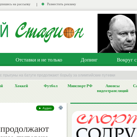
пишись на рассылку
Разместить рекламу
Отставки и не только
Допинг
Вокруг с
в: прыгуны на батуте продолжают борьбу за олимпийские путевки
ый
Хоккей
Футбол
Минспорт РФ
Анонсы
Са
видеотрансляций
► Аудио
 продолжают