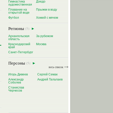
Гимнастика
Дзюдо
художественная
Плавание на
Прыжки в воду
открытой воде
Футбол
Хоккей с мячом
Регионы
(5):
Архангельская
За рубежом
область
Краснодарский
Москва
край
Санкт-Петербург
Персоны
(5):
весь список
Игорь Дивеев
Сергей Семак
Александр
Андрей Талалаев
Соболев
Станислав
Черчесов