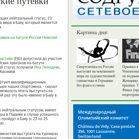
ские путевки
ющих нейтральный статус, 23
 мира в Баку, который является
а.
Картина дня:
жков на батуте России
Николай
настики
(FIG) допустила до участия
йских прыгунов на батуте.
Спортсменки из России
Прыжки в 
й статус получили
Яна Лебедева
,
выступят на чемпионате
Чемпионат
 Касимов.
мира по художественной
по водным
гимнастике в Германии
Женщины.
тартуют квалификационные
без флага и гимна
прыжки. Т
тыре наших спортсмена, - сказал
Финал (пр
зможность опять выступать на
видеотран
 раз это было именно в Баку в
е нейтральным статусом, имеют
Международный
ры в Париже в случае успешного
Олимпийский комитет
пройдут в Баку (с 23 по 25
а).
Château de Vidy, Case postale
356, 1001 Lausanne,
имнастам выступать на турнирах
Switzerland
 условии получения специальных