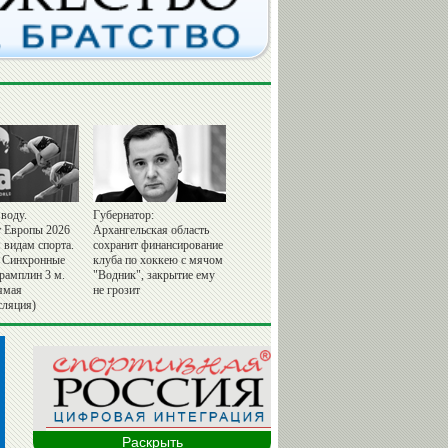
воду.
Губернатор:
 Европы 2026
Архангельская область
 видам спорта.
сохранит финансирование
 Синхронные
клуба по хоккею с мячом
рамплин 3 м.
"Водник", закрытие ему
ямая
не грозит
сляция)
Раскрыть