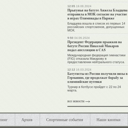
12:05
19.06.2024
Прыгунья на батуте Анжела Бладцева
отправила в МОК согласие на участие
в играх Олимпиады в Париже
Бладцева вошла в список из первых 14
российских спортсменов, допущенных
МОК.
9:50
04.06.2024
Президент Федерации прыжков на
батуте России Николай Макаров
подал апелляцию в CAS
Международная федерация гимнастики
(FIG) отказала Макарову в
предоставлении нейтрального статуса.
12:12
16.03.2024
Батутисты из России получили визы в
Германию, где продолжат борьбу за
олимпийские путевки
Турнир в Котбусе пройдет с 22 по 24
марта.
все новости
пинг
Архив
Спортивные события
Наши кнопки