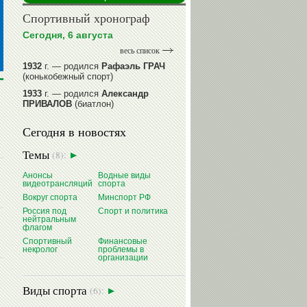
Спортивный хронограф
Сегодня, 6 августа
весь список
1932
г. — родился
Рафаэль ГРАЧ
(конькобежный спорт)
1933
г. — родился
Александр
ПРИВАЛОВ
(биатлон)
1939
г. — родился
Анатолий
Сегодня в новостях
ИОНОВ
(хоккей)
1939
г. — родился
Анатолий
Темы
(8):
ЦАРИК
(борьба вольная)
1946
Анонсы
г. — родился
Водные виды
Виктор
видеотрансляций
спорта
БАЖЕНОВ
(фехтование)
Вокруг спорта
Минспорт РФ
читать далее
Россия под
Спорт и политика
нейтральным
флагом
Спортивный
Финансовые
некролог
проблемы в
организации
Виды спорта
(6):