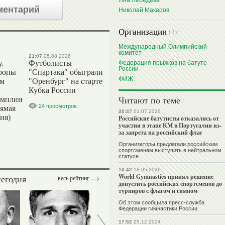
Яна Лебедева
ментарий
Николай Макаров
Организации
(3):
Международный Олимпийский
комитет
21:07
05.08.2026
.
Футболисты
Федерация прыжков на батуте
России
ропы
"Спартака" обыграли
ФИЖ
ым
"Оренбург" на старте
Кубка России
Читают по теме
амплин
24 просмотров
рямая
20:47
01.07.2026
ия)
Российские батутисты отказались от
участия в этапе КМ в Португалии из-
за запрета на российский флаг
Организаторы предлагали российским
спортсменам выступить в нейтральном
статусе.
10:42
18.05.2026
World Gymnastics принял решение
сегодня
весь рейтинг
допустить российских спортсменов до
турниров с флагом и гимном
Об этом сообщила пресс-служба
Федерации гимнастики России.
17:52
25.12.2024