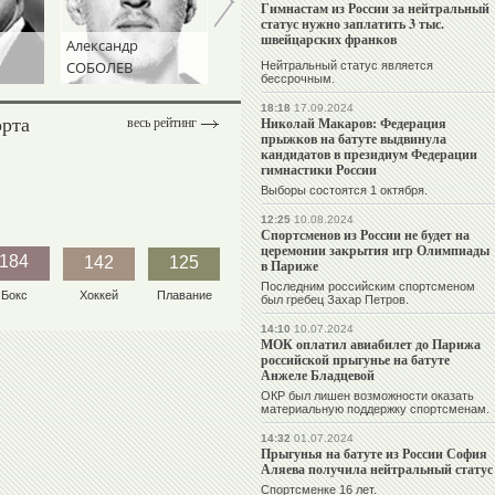
Гимнастам из России за нейтральный
статус нужно заплатить 3 тыс.
швейцарских франков
Александр
Андрей
Игорь
СОБОЛЕВ
ТАЛАЛАЕВ
ДИВЕЕВ
Нейтральный статус является
бессрочным.
18:18
17.09.2024
орта
Николай Макаров: Федерация
весь рейтинг
прыжков на батуте выдвинула
кандидатов в президиум Федерации
гимнастики России
Выборы состоятся 1 октября.
12:25
10.08.2024
Спортсменов из России не будет на
церемонии закрытия игр Олимпиады
184
142
125
в Париже
Последним российским спортсменом
Бокс
Хоккей
Плавание
был гребец Захар Петров.
14:10
10.07.2024
МОК оплатил авиабилет до Парижа
российской прыгунье на батуте
Анжеле Бладцевой
ОКР был лишен возможности оказать
материальную поддержку спортсменам.
14:32
01.07.2024
Прыгунья на батуте из России София
Аляева получила нейтральный статус
Спортсменке 16 лет.