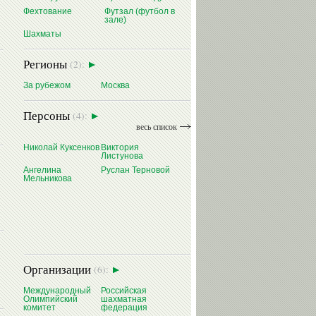
Фехтование
Футзал (футбол в
зале)
Шахматы
Регионы
(2):
За рубежом
Москва
Персоны
(4):
весь список
Николай Куксенков
Виктория
Листунова
Ангелина
Руслан Терновой
Мельникова
Организации
(6):
Международный
Российская
Олимпийский
шахматная
комитет
федерация