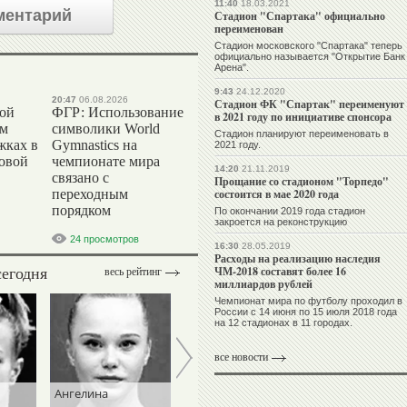
11:40
18.03.2021
ментарий
Стадион "Спартака" официально
переименован
Стадион московского "Спартака" теперь
официально называется "Открытие Банк
Арена".
9:43
24.12.2020
20:47
06.08.2026
Стадион ФК "Спартак" переименуют
вой
ФГР: Использование
в 2021 году по инициативе спонсора
ом
символики World
Стадион планируют переименовать в
жках в
Gymnastics на
2021 году.
ровой
чемпионате мира
14:20
21.11.2019
связано с
Прощание со стадионом "Торпедо"
переходным
состоится в мае 2020 года
порядком
По окончании 2019 года стадион
закроется на реконструкцию
24 просмотров
16:30
28.05.2019
Расходы на реализацию наследия
сегодня
ЧМ-2018 составят более 16
весь рейтинг
миллиардов рублей
Чемпионат мира по футболу проходил в
России с 14 июня по 15 июля 2018 года
на 12 стадионах в 11 городах.
все новости
Ангелина
Николай