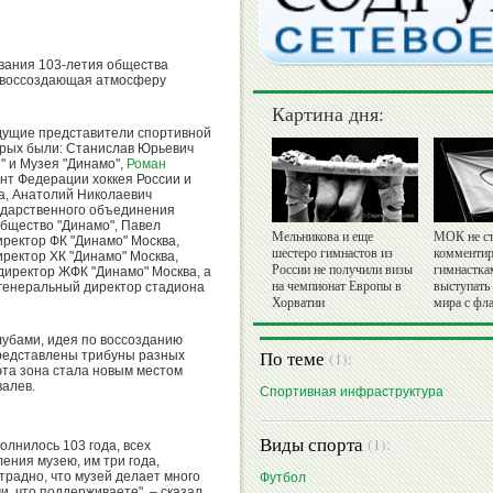
ования 103-летия общества
, воссоздающая атмосферу
Картина дня:
дущие представители спортивной
орых были: Станислав Юрьевич
" и Музея "Динамо",
Роман
нт Федерации хоккея России и
а, Анатолий Николаевич
ударственного объединения
общество "Динамо", Павел
Мельникова и еще
МОК не ст
ректор ФК "Динамо" Москва,
шестеро гимнастов из
комментир
ректор ХК "Динамо" Москва,
России не получили визы
гимнастка
директор ЖФК "Динамо" Москва, а
на чемпионат Европы в
выступать
 генеральный директор стадиона
Хорватии
мира с фл
лубами, идея по воссозданию
По теме
редставлены трибуны разных
(1):
эта зона стала новым местом
валев.
Спортивная инфраструктура
Виды спорта
(1):
олнилось 103 года, всех
ения музею, им три года,
традно, что музей делает много
Футбол
и, что поддерживаете", – сказал