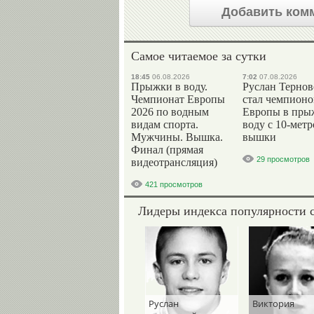
Добавить ком
Самое читаемое за сутки
18:45
06.08.2026
7:02
07.08.2026
Прыжки в воду.
Руслан Терно
Чемпионат Европы
стал чемпион
2026 по водным
Европы в пры
видам спорта.
воду с 10-мет
Мужчины. Вышка.
вышки
Финал (прямая
29 просмотров
видеотрансляция)
421 просмотров
Лидеры индекса популярности 
Руслан
Виктория