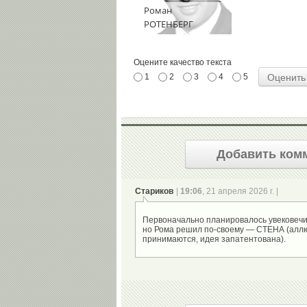
Роман
РОТЕНБЕРГ
Оцените качество текста
1
2
3
4
5
Добавить ком
Стариков
|
19:06
, 21 апреля 2026 г. |
Первоначально планировалось увековечит
но Рома решил по-своему — СТЕНА (алл