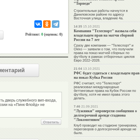
"Торпедо"
Строительные работы начнутся в
Даниловском районе по адресу
Восточная улица, владение 4а.
14:35
15.10.2021
Компания "Телеспорт" назвала себя
Рейтинг:
0
(оценок: 0)
владельцем прав на матчи сборной
России на 7 лет
Сразу две компании — "Телеспорт" и
Okko — заявили о том, что получили
права на показ матчей сборных по
футболу в рамках отборочных циклов
Евро 2022–2028.
21:04
13.10.2021
ментарий
РФС будет судиться с владельцем прав
на показ Кубка России
РФС считает, что "Телеспорт"
реализовал международные
беттинговые права на Кубок России по
футболу, хотя не имел права этого
делать.
ь дверь служебного вип-входа,
юзии на «Пинк Флойд» не
7:46
21.09.2021
"Лужники" опровергли сообщения о
долгосрочной аренде стадиона
"Локомотивом"
Ответить
Клуб проводит на стадионе тренировки,
переговоров о долгосрочной аренде не
было.