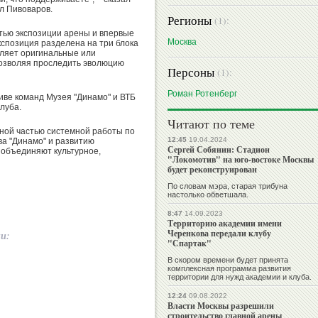
л Пивоваров.
Регионы
(1):
тью экспозиции арены и впервые
Москва
спозиция разделена на три блока
авляет оригинальные или
позволяя проследить эволюцию
Персоны
(1):
Роман Ротенберг
иве команд Музея "Динамо" и ВТБ
луба.
Читают по теме
ной частью системной работы по
12:45
19.04.2024
ва "Динамо" и развитию
Сергей Собянин: Стадион
объединяют культурное,
"Локомотив" на юго-востоке Москвы
будет реконструирован
По словам мэра, старая трибуна
настолько обветшала.
8:47
14.09.2023
Территорию академии имени
Черенкова передали клубу
ии:
"Спартак"
В скором времени будет принята
комплексная программа развития
территории для нужд академии и клуба.
12:24
09.08.2022
Власти Москвы разрешили
строительство главной арены