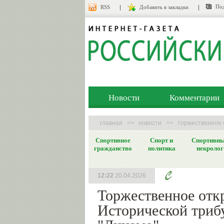
Под
RSS
Добавить в закладки
Новости
Комментарии
главная
>>
новости
>>
торжественное 
Спортивное
Спорт и
Спортивн
гражданство
политика
некролог
12:22
20.04.2026
Торжественное отк
Исторической триб