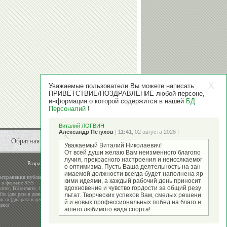
Уважаемые пользователи Вы можете написать
ПРИВЕТСТВИЕ/ПОЗДРАВЛЕНИЕ любой персоне,
информация о которой содержится в нашей
БД
Персоналий
!
Виталий ЛОГВИН
Александр Петухов
|
11:41
, 02 августа 2026 |
Обратная связь
Уважаемый Виталий Николаевич!
От всей души желаю Вам неизменного благопо
лучия, прекрасного настроения и неиссякаемог
Разработка и поддержка
ООО "Стадион"
о оптимизма. Пусть Ваша деятельность на зан
имаемой должности всегда будет наполнена яр
остранения публикаций
кими идеями, а каждый рабочий день приносит
а в формате RSS
вдохновение и чувство гордости за общий резу
itter
,
ВКонтакте
,
Google+
be (два раза в день)
льтат. Творческих успехов Вам, смелых решени
m.ru (два раза в день)
й и новых профессиональных побед на благо н
екса
ашего любимого вида спорта!