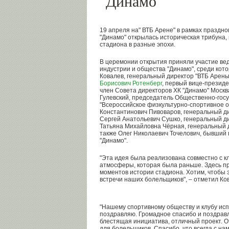
"Динамо"
19 апреля на" ВТБ Арене" в рамках праздн
"Динамо" открылась историческая трибуна
стадиона в разные эпохи.
В церемонии открытия приняли участие ве
индустрии и общества "Динамо", среди кот
Ковалев, генеральный директор "ВТБ Арены
Борисович Ротенберг
, первый вице-президе
член Совета директоров ХК "Динамо" Москв
Гулевский, председатель Общественно-гос
"Всероссийское физкультурно-спортивное 
Константинович Пивоваров, генеральный ди
Сергей Анатольевич Сушко, генеральный ди
Татьяна Михайловна Чёрная, генеральный 
также Олег Николаевич Точелович, бывший
"Динамо".
"Эта идея была реализована совместно с к
атмосферы, которая была раньше. Здесь п
моментов истории стадиона. Хотим, чтобы 
встречи наших болельщиков", – отметил Ко
"Нашему спортивному обществу и клубу исп
поздравляю. Громадное спасибо и поздравл
блестящая инициатива, отличный проект. О
для болельщиков. Спасибо, что всегда с нам