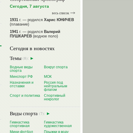
Сегодня, 7 августа
весь список
1931
г. — родился
Харис ЮНИЧЕВ
(плавание)
1941
г. — родился
Валерий
ПУШКАРЕВ
(водное поло)
1947
г. — родился
Валерий
Сегодня в новостях
ИЛЬИНЫХ
(гимнастика спортивная)
1954
г. — родился
Валерий
Темы
(8):
ГАЗЗАЕВ
(футбол)
1956
Водные виды
г. — родился
Владимир
Вокруг спорта
спорта
РЫБАКОВ
(легкая атлетика)
Минспорт РФ
МОК
читать далее
Назначения и
Россия под
отставки
нейтральным
флагом
Спорт и политика
Спортивный
некролог
Виды спорта
(7):
Гимнастика
Гимнастика
спортивная
художественная
Мини-футбол
Прыжки в воду