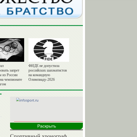
ал
ФИДЕ не допустила
овать запрет
российских шахматистов
м из России
на командную
 на чемпионате
Олимпиаду-2026
агом
Раскрыть
Спортивный хронограф