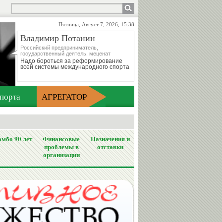
Пятница, Август 7, 2026, 15:38
Владимир Потанин
Российский предприниматель,
государственный деятель, меценат
Надо бороться за реформирование
всей системы международного спорта
порта
АГРЕГАТОР
мбо 90 лет
Финансовые
Назначения и
проблемы в
отставки
организации