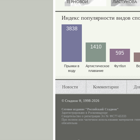
ТЕРНОВОЙ
ЛИСТУНОВА
Индекс популярности видов сп
3838
1410
595
Прыжки в
Артистическое
Футбол
В
воду
плавание
Новости
Комментарии
До
©
Стадион ®, 1998-2026
Сетевое издание "Российский Стадион"
Зарегистрировано в Роскомнадзоре
Свидетельство о регистрации Эл № ФС77-65333
При полном или частичном использовании материалов гип
обязательна