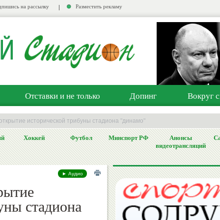
пишись на рассылку
Разместить рекламу
Отставки и не только
Допинг
Вокруг с
открытие исторической трибуны стадиона "динамо"
ый
Хоккей
Футбол
Минспорт РФ
Анонсы
Са
видеотрансляций
► Аудио
рытие
уны стадиона