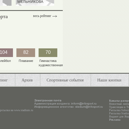
МЕЛЬНИКОВА
КУКСЕНКОВ
орта
весь рейтинг
104
82
70
олейбол
Плавание
Гимнастика
художественная
пинг
Архив
Спортивные события
Наши кнопки
Каналы распр
Новостная лент
Трансляции в
Tw
ерссылка на
www.stadium.ru
Рассылка Subscri
Рассылка Stadiu
Виджет для Янд
Реклама