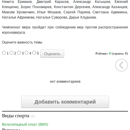
Никита Ермаков, Дмитрий Карасев, Александр Катышев, Евгений
Клещенко, Борис Пономарев, Константин Дергачев, Александр Казанцев,
Максим Хромочкин, Илья Мошков, Сергей Паряев, Светлана Адмакина,
Наталья Афремова, Наталья Суворова, Дарья Хлуднева.
Чемпионат мира пройдет при соблюдении мер против распространения
коронавируса.
Оцените важность темы
1
2
3
4
5
Рейтинг:
0
(оценок: 0)
нет комментариев
Добавить комментарий
Виды спорта
(1):
Велосипедный спорт (BMX)
Регионы