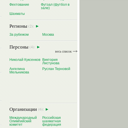
Фехтование
Футзал (футбол в
зале)
Шахматы
Регионы
(2):
За рубежом
Москва
Персоны
(4):
весь список
Николай Куксенков
Виктория
Листунова
Ангелина
Руслан Терновой
Мельникова
Организации
(6):
Международный
Российская
Олимпийский
шахматная
комитет
федерация