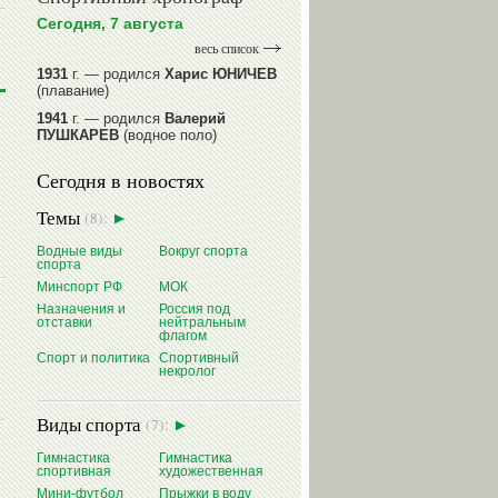
Сегодня, 7 августа
весь список
1931
г. — родился
Харис ЮНИЧЕВ
(плавание)
1941
г. — родился
Валерий
ПУШКАРЕВ
(водное поло)
1947
г. — родился
Валерий
Сегодня в новостях
ИЛЬИНЫХ
(гимнастика спортивная)
1954
г. — родился
Валерий
Темы
(8):
ГАЗЗАЕВ
(футбол)
1956
Водные виды
г. — родился
Вокруг спорта
Владимир
спорта
РЫБАКОВ
(легкая атлетика)
Минспорт РФ
МОК
читать далее
Назначения и
Россия под
отставки
нейтральным
флагом
Спорт и политика
Спортивный
некролог
Виды спорта
(7):
Гимнастика
Гимнастика
спортивная
художественная
Мини-футбол
Прыжки в воду