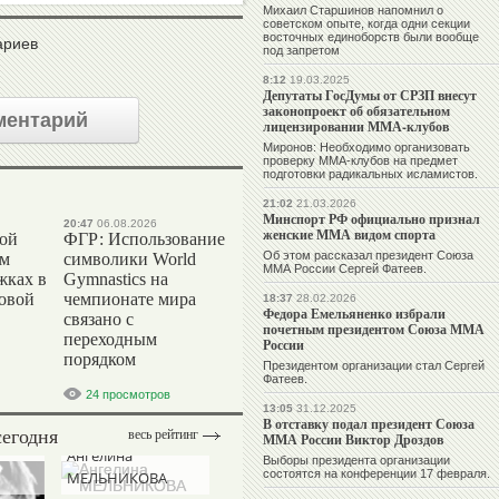
Михаил Старшинов напомнил о
советском опыте, когда одни секции
восточных единоборств были вообще
ариев
под запретом
8:12
19.03.2025
Депутаты ГосДумы от СРЗП внесут
законопроект об обязательном
ментарий
лицензировании ММА-клубов
Миронов: Необходимо организовать
проверку ММА-клубов на предмет
подготовки радикальных исламистов.
21:02
21.03.2026
Минспорт РФ официально признал
20:47
06.08.2026
женские ММА видом спорта
вой
ФГР: Использование
Об этом рассказал президент Союза
ом
символики World
ММА России Сергей Фатеев.
жках в
Gymnastics на
ровой
чемпионате мира
18:37
28.02.2026
Федора Емельяненко избрали
связано с
почетным президентом Союза ММА
переходным
России
порядком
Президентом организации стал Сергей
Фатеев.
24 просмотров
13:05
31.12.2025
В отставку подал президент Союза
сегодня
весь рейтинг
ММА России Виктор Дроздов
Ангелина
Выборы президента организации
состоятся на конференции 17 февраля.
МЕЛЬНИКОВА