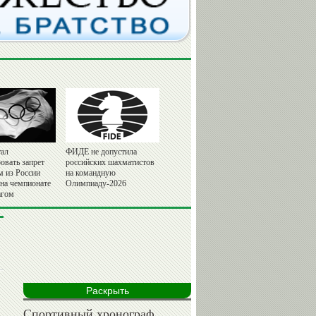
ал
ФИДЕ не допустила
овать запрет
российских шахматистов
м из России
на командную
 на чемпионате
Олимпиаду-2026
агом
Раскрыть
Спортивный хронограф