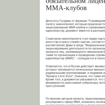
обязательном лице
ММА-клубов
Депутаты Госдумы от фракции "Справедлива
палату законопроект, которым предлагаетс
лицензирование MMA-клубов и соревнован
единоборству, документ имеется в распор
Соавтором законопроекта стал лидер пар
агентству в пресс-службе партии, соответс
рассмотрение Думы в среду. "Федеральным
лицензирование деятельности по организа
процесса лиц, занимающихся смешанным б
также по организации и проведению сорев
единоборству (ММА)", - сообщается в поясн
Отмечается, что в России действует множе
которых тренируются нелегальные мигранты
радикальными группировками, и недавние и
"Крокусе Сити Холл", показали, что такие к
Кроме того, в документах указывается, что
формируется агрессивная субкультура, кот
преступлений.
По мнению авторов проекта, лицензировани
регулировать сферу ММА, исключить нелега