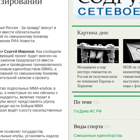
нзировании
я Россия - За правду" внесут в
Картина дня:
я ввести обязательное
ий по смешанному боевому
яжении РИА Новости.
тии
Сергей Миронов
. Как сообщили
твующий проект будет внесен на
 законом предлагается ввести
ции и проведению тренировочного
Мельникова и еще
МОК не ст
оевым единоборством (ММА), а
шестеро гимнастов из
комментир
нований по смешанному боевому
России не получили визы
гимнастка
ительной записке к проекту.
на чемпионат Европы в
выступать
Хорватии
мира с фл
ство подпольных ММА-клубов, в
, а некоторые из них связаны с
нциденты, включая теракт в
По теме
(1):
лубы могут представлять угрозу.
 среди части бойцов ММА
орая ведёт к росту насильственных
ГосДума ФС РФ
Виды спорта
(1):
е позволит государству
Смешанные единоборства
льные клубы, установить надзор