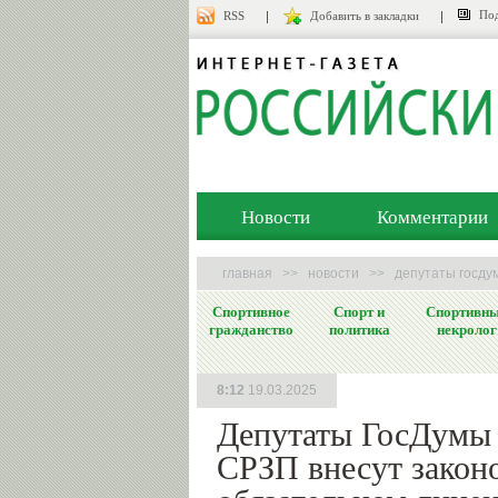
Под
RSS
Добавить в закладки
Новости
Комментарии
главная
>>
новости
>>
депутаты госду
Спортивное
Спорт и
Спортивн
гражданство
политика
некролог
8:12
19.03.2025
Депутаты ГосДумы
СРЗП внесут закон