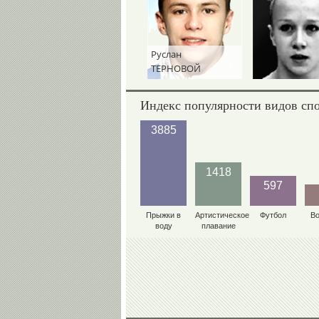
Руслан
ТЕРНОВОЙ
Индекс популярности видов сп
3885
1418
597
Прыжки в
Артистическое
Футбол
В
воду
плавание