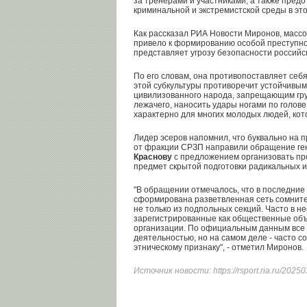
за тренерами и участниками, а также пред
криминальной и экстремистской среды в это
Как рассказал РИА Новости Миронов, масс
привело к формированию особой преступно
представляет угрозу безопасности российск
По его словам, она противопоставляет себя
этой субкультуры противоречит устойчивы
цивилизованного народа, запрещающим гру
лежачего, наносить удары ногами по голове
характерно для многих молодых людей, ко
Лидер эсеров напомнил, что буквально на
от фракции СРЗП направили обращение ге
Краснову
с предложением организовать пр
предмет скрытой подготовки радикальных и
"В обращении отмечалось, что в последние
сформирована разветвленная сеть сомните
не только из подпольных секций. Часто в н
зарегистрированные как общественные об
организации. По официальным данным все
деятельностью, но на самом деле - часто 
этническому признаку", - отметил Миронов.
Источник новости:
https://rsport.ria.ru/2