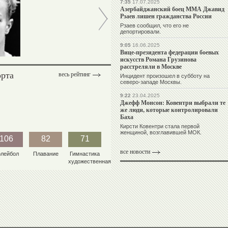
7:35
17.07.2025
Азербайджанский боец ММА Джавид
Рзаев лишен гражданства России
Рзаев сообщил, что его не
депортировали.
Николай
9:05
16.06.2025
КУКСЕНКОВ
Вице-президента федерации боевых
искусств Романа Грузинова
расстреляли в Москве
орта
весь рейтинг
Инцидент произошел в субботу на
северо-западе Москвы.
9:22
23.04.2025
Джефф Монсон: Ковентри выбрали те
же люди, которые контролировали
Баха
Кирсти Ковентри стала первой
женщиной, возглавившей МОК.
106
82
71
все новости
олейбол
Плавание
Гимнастика
художественная