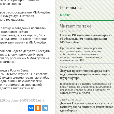
отвратить распространение
м виде спорта.
Регионы
(1):
овое распространение ММА-клубов
Москва
й субкультуры, которая
ого государства.
Читают по теме
 закону, и поведение носителей
м традициям любого
18:02
08.10.2025
Госдума РФ отклонила законопроект
ппой нападать на одного, бить
об обязательном лицензировании
, а ведь именно такое поведение
ММА-клубов
торые занимаются в ММА-клубах.
Против принятия законопроекта
 прошлой неделе депутаты Госдумы
выступил комитет по вопросам
собственности, земельным и
неральному прокурору
Игорю
имущественным отношениям, и
оверку российских ММА-клубов на
правительство РФ.
сламистов.
10:35
22.08.2017
Депутат просит генпрокурора взять
 годы в России была
под личный контроль дело о смерти
льных ММА-клубов. Она состоит
пауэрлифтера
её входят аккредитованные клубы,
ъединения и некоммерческие
В воскресенье в центре Хабаровска во
 они занимаются спортивной
время драки на улице боец ММА нанес
создаются мигрантами по
несколько ударов Андрею Драчеву, от
которых тот скончался.
12:15
21.08.2017
0250319/gosduma-2005866539.html
Депутат Госдумы предложил усилить
госконтроль за секциями новых видов
единоборств