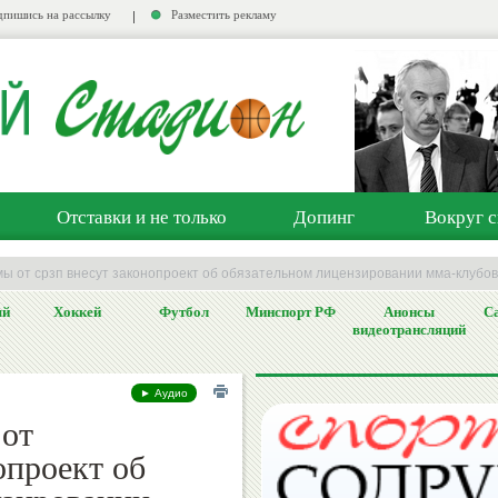
пишись на рассылку
Разместить рекламу
Отставки и не только
Допинг
Вокруг с
мы от срзп внесут законопроект об обязательном лицензировании мма-клубов
ый
Хоккей
Футбол
Минспорт РФ
Анонсы
Са
видеотрансляций
► Аудио
 от
опроект об