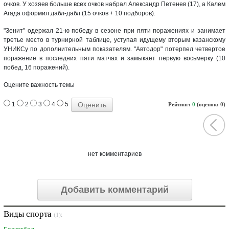
очков. У хозяев больше всех очков набрал Александр Петенев (17), а Калем
Агада оформил дабл-дабл (15 очков + 10 подборов).
"Зенит" одержал 21-ю победу в сезоне при пяти поражениях и занимает
третье место в турнирной таблице, уступая идущему вторым казанскому
УНИКСу по дополнительным показателям. "Автодор" потерпел четвертое
поражение в последних пяти матчах и замыкает первую восьмерку (10
побед, 16 поражений).
Оцените важность темы
1
2
3
4
5
Рейтинг:
0
(оценок: 0)
нет комментариев
Добавить комментарий
Виды спорта
(1):