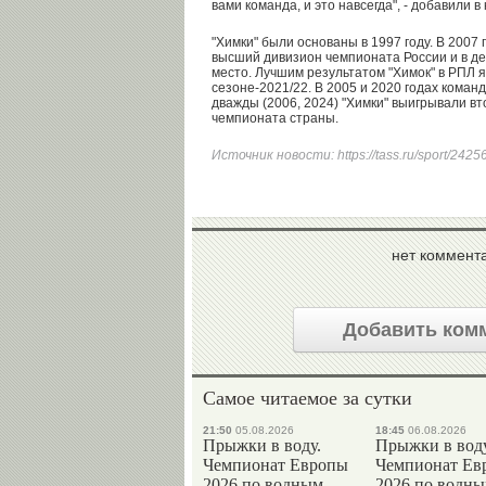
вами команда, и это навсегда", - добавили в 
"Химки" были основаны в 1997 году. В 2007
высший дивизион чемпионата России и в д
место. Лучшим результатом "Химок" в РПЛ 
сезоне-2021/22. В 2005 и 2020 годах коман
дважды (2006, 2024) "Химки" выигрывали вт
чемпионата страны.
Источник новости:
https://tass.ru/sport/242
нет коммент
Добавить ком
Самое читаемое за сутки
21:50
05.08.2026
18:45
06.08.2026
Прыжки в воду.
Прыжки в воду
Чемпионат Европы
Чемпионат Ев
2026 по водным
2026 по водн