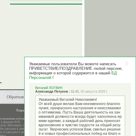
Уважаемые пользователи Вы можете написать
ПРИВЕТСТВИЕ/ПОЗДРАВЛЕНИЕ любой персоне,
информация о которой содержится в нашей
БД
Персоналий
!
Виталий ЛОГВИН
Александр Петухов
|
11:41
, 02 августа 2026 |
Обратная связь
Уважаемый Виталий Николаевич!
От всей души желаю Вам неизменного благопо
лучия, прекрасного настроения и неиссякаемог
Разработка и поддержка
ООО "Стадион"
о оптимизма. Пусть Ваша деятельность на зан
имаемой должности всегда будет наполнена яр
остранения публикаций
кими идеями, а каждый рабочий день приносит
а в формате RSS
вдохновение и чувство гордости за общий резу
itter
,
ВКонтакте
,
Google+
be (два раза в день)
льтат. Творческих успехов Вам, смелых решени
m.ru (два раза в день)
й и новых профессиональных побед на благо н
екса