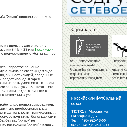
уба "Химки" приняло решение о
.
Картина дня:
учили лицензию для участия в
р-лиги (РПЛ), 28 мая
Российский
ю подмосковного клуба на данное
ФГР: Использование
Спортсмен
символики World
выступят 
нято непростое решение -
Gymnastics на чемпионате
мира по х
уба "Химки" в его текущем виде.
мира связано с
гимнастик
ория, общность людей, преданных
переходным порядком
без флага 
и радость побед, и горечь
возможность участвовать в новом
сохранить клуб и обеспечить его
и признаны недостаточными в
я в заявлении клуба.
Российский футбольный
союз
 работала с полной самоотдачей.
тался вне профессиональных
115172, г. Москва, ул.
за в деятельности - вынужденный,
Народная, д. 7
ерам, сотрудникам, болельщикам и
Тел.: (495) 926-13-00
а, без вас "Химок" не
Факс.: (495) 926-13-00
 но настоящим. "Химки" - наша с