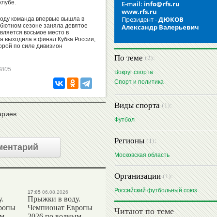
клубе.
E-mail:
info@rfs.ru
www.rfs.ru
Президент -
ДЮКОВ
 году команда впервые вышла в
ебютном сезоне заняла девятое
Александр Валерьевич
является восьмое место в
да выходила в финал Кубка России,
орой по силе дивизион
По теме
(2):
56805
Вокруг спорта
Спорт и политика
Виды спорта
(1):
ариев
Футбол
Регионы
(1):
ментарий
Московская область
Организации
(1):
Российский футбольный союз
17:05
06.08.2026
.
Прыжки в воду.
ропы
Чемпионат Европы
Читают по теме
ым
2026 по водным