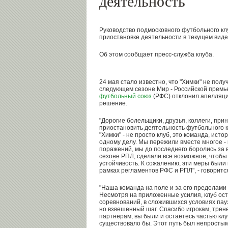
деятельность
Руководство подмосковного футбольного кл
приостановке деятельности в текущем виде
Об этом сообщает пресс-служба клуба.
24 мая стало известно, что "Химки" не пол
следующем сезоне Мир - Российской премье
футбольный союз
(РФС) отклонил апелляци
решение.
"Дорогие болельщики, друзья, коллеги, при
приостановить деятельность футбольного кл
"Химки" - не просто клуб, это команда, ист
одному делу. Мы пережили вместе многое - 
поражений, мы до последнего боролись за 
сезоне РПЛ, сделали все возможное, чтобы 
устойчивость. К сожалению, эти меры был
рамках регламентов РФС и РПЛ", - говоритс
"Наша команда на поле и за его пределами
Несмотря на приложенные усилия, клуб ос
соревнований, в сложившихся условиях пау
но взвешенный шаг. Спасибо игрокам, трен
партнерам, вы были и остаетесь частью клуб
существовало бы. Этот путь был непростым,