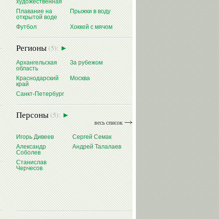
художественная
Плавание на
Прыжки в воду
открытой воде
Футбол
Хоккей с мячом
Регионы
(5):
Архангельская
За рубежом
область
Краснодарский
Москва
край
Санкт-Петербург
Персоны
(5):
весь список
Игорь Дивеев
Сергей Семак
Александр
Андрей Талалаев
Соболев
Станислав
Черчесов