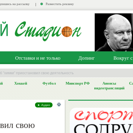
пишись на рассылку
Разместить рекламу
Отставки и не только
Допинг
Вокруг с
б "химки" приостановил свою деятельность
ый
Хоккей
Футбол
Минспорт РФ
Анонсы
Са
видеотрансляций
► Аудио
вил свою