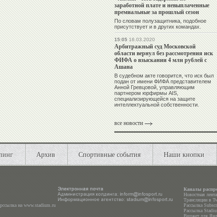
заработной плате и невыплаченные
премиальные за прошлый сезон
По словам полузащитника, подобное
присутствует и в других командах.
15:05
16.03.2020
Арбитражный суд Московской
области вернул без рассмотрения иск
ФИФА о взыскании 4 млн рублей с
Ашана
В судебном акте говорится, что иск был
подан от имени ФИФА представителем
Анной Гревцовой, управляющим
партнером юрфирмы AIS,
специализирующейся на защите
интеллектуальной собственности.
все новости
пинг
Архив
Спортивные события
Наши кнопки
Каналы распр
Новостная лент
Трансляции в
Tw
ерссылка на
www.stadium.ru
Рассылка Subscri
Рассылка Stadiu
Виджет для Янд