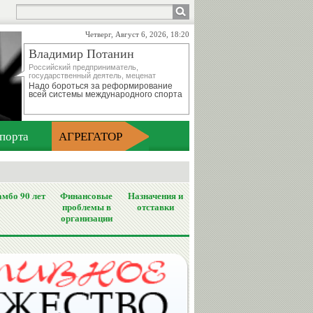
Четверг, Август 6, 2026, 18:20
Владимир Потанин
Российский предприниматель,
государственный деятель, меценат
Надо бороться за реформирование
всей системы международного спорта
порта
АГРЕГАТОР
мбо 90 лет
Финансовые
Назначения и
проблемы в
отставки
организации