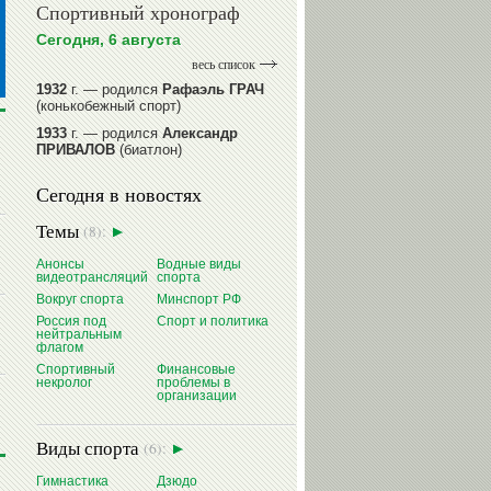
Спортивный хронограф
Сегодня, 6 августа
весь список
1932
г. — родился
Рафаэль ГРАЧ
(конькобежный спорт)
1933
г. — родился
Александр
ПРИВАЛОВ
(биатлон)
1939
г. — родился
Анатолий
Сегодня в новостях
ИОНОВ
(хоккей)
1939
г. — родился
Анатолий
Темы
(8):
ЦАРИК
(борьба вольная)
1946
Анонсы
г. — родился
Водные виды
Виктор
видеотрансляций
спорта
БАЖЕНОВ
(фехтование)
Вокруг спорта
Минспорт РФ
читать далее
Россия под
Спорт и политика
нейтральным
флагом
Спортивный
Финансовые
некролог
проблемы в
организации
Виды спорта
(6):
Гимнастика
Дзюдо