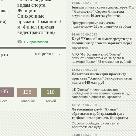
10:55
27.02.2026
видам спорта.
Бывшего главу совета директоров ФК
шка.
Женщины.
"Локомотив" Сергея Липатова
осудили на 10 лет за убийство
я
Синхронные
ия)
прыжки. Трамплин 3
Прокурор просил назначить
м. Финал (прямая
подсудимому 12 лет лишения свободы.
видеотрансляция)
16:06
09.09.2025
Клуб "Химки" не имеет средств для
117 просмотров
погашения долгов по зарплате перед
игроками
орта
весь рейтинг
АНО "Футбольный клуб "Химки"
признать банкротом из-за долга в
размере более 448 миллионов рублей.
13:52
30.06.2025
Налоговая инспекция просит суд
признать "Химки" банкротом из-за
долга в 448 млн руб
ФК "Химки" 4 июня разместил
185
125
110
сообщение о намерении подать в суд
заявление о своем банкротстве.
Бокс
Плавание
Хоккей
13:12
05.06.2025
Футбольный клуб "Химки"
обратился в арбитражный суд с
требованием признать банкротом
Об этом сообщается на сайте
Арбитражного суда.
21:38
17.04.2025