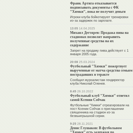
Франк Артига отказывается
подписывать документы с ФК
"Химки", пока не получит деньги
Игроки клуба бойкотируют тренировки
из-за задержек по зарплате.
13:05
14.04.2025
Михаил Дегтярев: Продажа пива на
стадионах позволит направить
полученные средства на их
содержание
Запрет на продажу пива действует с 1
января 2005 года.
20:08
25.03.2024
Футбольный "Химки" пожертвует
вырученные от матча средства семьям
пострадавших в теракте
Сообщил журналистам гендиректор
клуба Николай Оленев.
8:45
26.10.2022
Футбольный клуб "Химки" ответил
самой Ксении Собчак
Футбольные "Химки" отреагировали на
пост Ксении Собчак о приглашении
священника на стадион из-за
безвыигрышной серии.
9:25
28.11.2021
Денис Глушаков: В футбольном
"Химки" есть задержки по