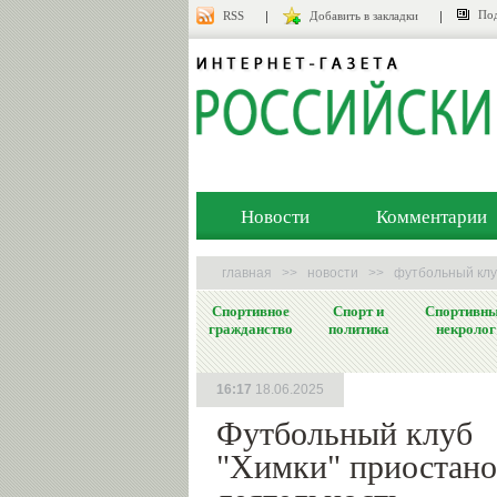
Под
RSS
Добавить в закладки
Новости
Комментарии
главная
>>
новости
>>
футбольный клу
Спортивное
Спорт и
Спортивн
гражданство
политика
некролог
16:17
18.06.2025
Футбольный клуб
"Химки" приостано