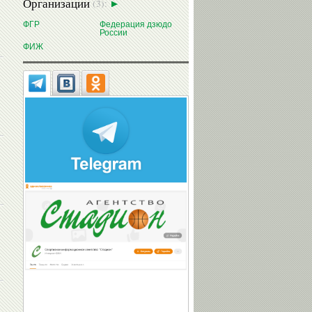
Организации
(3):
ФГР
Федерация дзюдо
России
ФИЖ