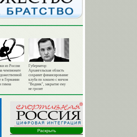
ки из России
Губернатор:
на чемпионате
Архангельская область
удожественной
сохранит финансирование
е в Германии
клуба по хоккею с мячом
и гимна
"Водник", закрытие ему
не грозит
Раскрыть