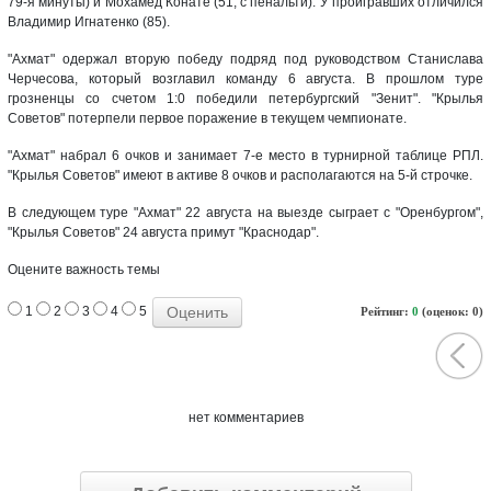
79-я минуты) и Мохамед Конате (51, с пенальти). У проигравших отличился
Владимир Игнатенко (85).
"Ахмат" одержал вторую победу подряд под руководством Станислава
Черчесова, который возглавил команду 6 августа. В прошлом туре
грозненцы со счетом 1:0 победили петербургский "Зенит". "Крылья
Советов" потерпели первое поражение в текущем чемпионате.
"Ахмат" набрал 6 очков и занимает 7-е место в турнирной таблице РПЛ.
"Крылья Советов" имеют в активе 8 очков и располагаются на 5-й строчке.
В следующем туре "Ахмат" 22 августа на выезде сыграет с "Оренбургом",
"Крылья Советов" 24 августа примут "Краснодар".
Оцените важность темы
1
2
3
4
5
Рейтинг:
0
(оценок: 0)
нет комментариев