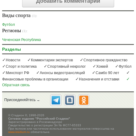
Добавить комментарий
Виды спорта
(1):
Футбол
Регионы
(1):
Чеченская Республика
Разделы
Новости
Комментарии экспертов
Спортивное гражданство
Спорт и политика
Спортивный некролог
Хоккей
Футбол
Минспорт РФ
Анонсы видеотрансляций
Самбо 90 лет
Финансовые проблемы в организации
Назначения и отставки
Обратная связь
Присоединяйтесь →
©
Стадион ®, 1998-2026
Сетевое издание "Российский Стадион"
Зарегистрировано в Роскомнадзоре
Свидетельство о регистрации Эл № ФС77-65333
При полном или частичном использовании материалов гиперссылка на
www.stadium.ru
обязательна