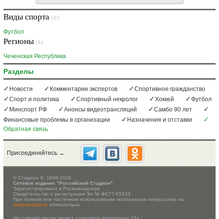
Виды спорта
(1):
Футбол
Регионы
(1):
Чеченская Республика
Разделы
Новости
Комментарии экспертов
Спортивное гражданство
Спорт и политика
Спортивный некролог
Хоккей
Футбол
Минспорт РФ
Анонсы видеотрансляций
Самбо 90 лет
Финансовые проблемы в организации
Назначения и отставки
Обратная связь
Присоединяйтесь →
©
Стадион ®, 1998-2026
Сетевое издание "Российский Стадион"
Зарегистрировано в Роскомнадзоре
Свидетельство о регистрации Эл № ФС77-65333
При полном или частичном использовании материалов гиперссылка на
www.stadium.ru
обязательна
Настоящий ресурс может содержать материалы 16+