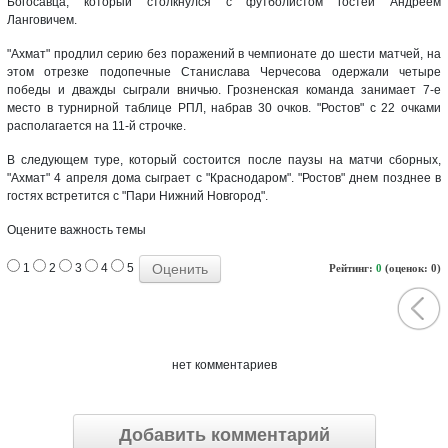
Богосавца, который столкнулся с футболистом гостей Андреем
Ланговичем.
"Ахмат" продлил серию без поражений в чемпионате до шести матчей, на
этом отрезке подопечные Станислава Черчесова одержали четыре
победы и дважды сыграли вничью. Грозненская команда занимает 7-е
место в турнирной таблице РПЛ, набрав 30 очков. "Ростов" с 22 очками
располагается на 11-й строчке.
В следующем туре, который состоится после паузы на матчи сборных,
"Ахмат" 4 апреля дома сыграет с "Краснодаром". "Ростов" днем позднее в
гостях встретится с "Пари Нижний Новгород".
Оцените важность темы
1
2
3
4
5
Рейтинг:
0
(оценок: 0)
нет комментариев
Добавить комментарий