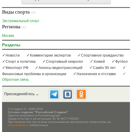
Виды спорта
(1):
Экстремальный спорт
Регионы
(1):
Москва
Разделы
Новости
Комментарии экспертов
Спортивное гражданство
Спорт и политика
Спортивный некролог
Хоккей
Футбол
Минспорт РФ
Анонсы видеотрансляций
Самбо 90 лет
Финансовые проблемы в организации
Назначения и отставки
Обратная связь
Присоединяйтесь →
©
Стадион ®, 1998-2026
Сетевое издание "Российский Стадион"
Зарегистрировано в Роскомнадзоре
Свидетельство о регистрации Эл № ФС77-65333
При полном или частичном использовании материалов гиперссылка на
www.stadium.ru
обязательна