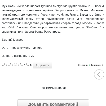
Музыкальным хедлайнером турнира выступила группа "Фанкин" — проект
телеведущего и музыканта Артёма Хворостухина и Ивана Москвина,
четырёхкратного чемпиона России по live-битмейкингу. Заводные биты и
харизматичный флоу стали саундтреком всего дня. Мероприятие
состоялось при поддержке Департамента спорта города Москвы и парка
им. Ю.М. Лужкова. Оператором мероприятия выступила "РК-Спорт" –
спортивная платформа Фонда Росконгресс.
Евгений Макеев
Фото – пресс-службы турнира
Оцените важность темы
1
2
3
4
5
Рейтинг:
0
(оценок: 0)
нет комментариев
Добавить комментарий