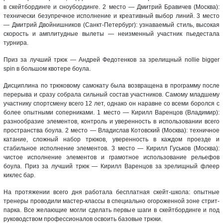
в скейтбординге и сноубординге. 2 место — Дмитрий Бравичев (Москва):
технически безупречное исполнение и креативный выбор линий. 3 место
— Дмитрий Двойнишников (Санкт-Петербург): узнаваемый стиль, высокая
скорость и амплитудные вылеты — неизменный участник пьедестала
турнира.
Приз за лучший трюк — Андрей Федотенков за зрелищный nollie bigger
spin в большом квотере боула.
Дисциплина по трюковому самокату была возвращена в программу после
перерыва и сразу собрала сильный состав участников. Самому младшему
участнику спортсмену всего 12 лет, однако он наравне со всеми боролся с
более опытными соперниками. 1 место — Кирилл Варенцов (Владимир):
разнообразие элементов, контроль и уверенность в использовании всего
пространства боула. 2 место — Владислав Котовский (Москва): техничное
катание, сложный набор трюков, уверенность в каждом проезде и
стабильное исполнение элементов. 3 место — Кирилл Гуськов (Москва):
чистое исполнение элементов и грамотное использование рельефов
боула. Приз за лучший трюк — Кирилл Варенцов за зрелищный флеер
киклес бар.
На протяжении всего дня работала бесплатная скейт-школа: опытные
тренеры проводили мастер-классы в специально огороженной зоне стрит-
парка. Все желающие могли сделать первые шаги в скейтбординге и под
руководством профессионалов освоить базовые трюки.