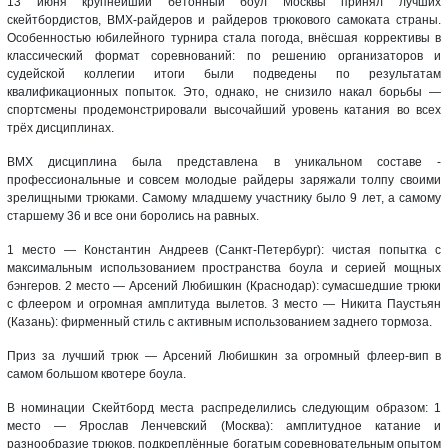
13 июня крупнейший бетонный боул Москвы принял лучших
скейтбордистов, BMX-райдеров и райдеров трюкового самоката страны.
Особенностью юбилейного турнира стала погода, внёсшая коррективы в
классический формат соревнований: по решению организаторов и
судейской коллегии итоги были подведены по результатам
квалификационных попыток. Это, однако, не снизило накал борьбы —
спортсмены продемонстрировали высочайший уровень катания во всех
трёх дисциплинах.
BMX дисциплина была представлена в уникальном составе -
профессиональные и совсем молодые райдеры заряжали толпу своими
зрелищными трюками. Самому младшему участнику было 9 лет, а самому
старшему 36 и все они боролись на равных.
1 место — Константин Андреев (Санкт-Петербург): чистая попытка с
максимальным использованием пространства боула и серией мощных
бэнгеров. 2 место — Арсений Любишкин (Краснодар): сумасшедшие трюки
с флеером и огромная амплитуда вылетов. 3 место — Никита Паустьян
(Казань): фирменный стиль с активным использованием заднего тормоза.
Приз за лучший трюк — Арсений Любишкин за огромный флеер-вип в
самом большом квотере боула.
В номинации Скейтборд места распределились следующим образом: 1
место — Ярослав Ленчевский (Москва): амплитудное катание и
разнообразие трюков, подкреплённые богатым соревновательным опытом