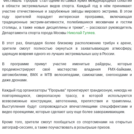
"Фестиваль "Прорыв" стал одним из самых ярких международных событий
в области экстремальных видов спорта. Каждый год в нём принимают
участие отечественные и зарубежные звёзды мирового экстрима. В этом
году зрителей порадует интересная программа, включающая
традиционные экстрим-активности, полюбившиеся москвичам и гостям
столицы, а также новые дисциплины и трюки", – рассказал руководитель
Департамента спорта города Москвы
Николай Гуляев
.
В этот раз, благодаря более близкому расположению трибун к арене,
зрители смогут полностью окунуться в захватывающую атмосферу,
царящую вовремя одного из лучших экстремальных шоу в России.
В программе примут участие именитые райдеры, которые
продемонстрируют своё мастерство владения FMX-байками,
автомобилями, BMX и MTB велосипедами, самокатами, снегоходами и
даже дронами.
Каждый год организаторы "Прорыва" проектируют грандиозную, никогда не
повторяющуюся, сверхопасную трассу, в которой используются
всевозможные конструкции, автотехника, препятствия и трамплины.
Выступления будут сопровождаться впечатляющими спецэффектами и
видео проекциями, которые сделают шоу еще более завораживающим.
Кроме того, зрители смогут пообщаться со спортсменами на открытых
автограф-сессиях, а также поучаствовать в розыгрыше призов.